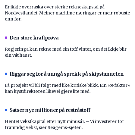
Er ikkje overraska over sterke rekneskapstal på
Nordvestlandet. Meiner maritime næringar er meir robuste
enn før.
Den store kraftprøva
Regjeringa kan rekne med ein tøff vinter, om det ikkje blir
ein våt haust.
Riggar seg for å unngå sprekk på skipstunnelen
Få prosjekt vil bli følgt med like kritiske blikk. Ein «x-faktor»
kan kystdirektøren likevel gjere lite med.
Satser nye millioner på restråstoff
Hentet vekstkapital etter nytt minusår. – Vi investerer for
framtidig vekst, sier Seagems-sjefen.