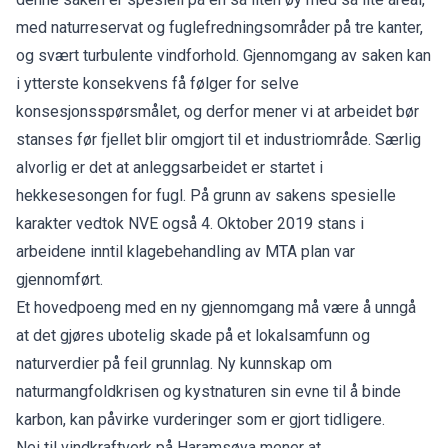
med naturreservat og fuglefredningsområder på tre kanter,
og svært turbulente vindforhold. Gjennomgang av saken kan
i ytterste konsekvens få følger for selve
konsesjonsspørsmålet, og derfor mener vi at arbeidet bør
stanses før fjellet blir omgjort til et industriområde. Særlig
alvorlig er det at anleggsarbeidet er startet i
hekkesesongen for fugl. På grunn av sakens spesielle
karakter vedtok NVE også 4. Oktober 2019 stans i
arbeidene inntil klagebehandling av MTA plan var
gjennomført.
Et hovedpoeng med en ny gjennomgang må være å unngå
at det gjøres ubotelig skade på et lokalsamfunn og
naturverdier på feil grunnlag. Ny kunnskap om
naturmangfoldkrisen og kystnaturen sin evne til å binde
karbon, kan påvirke vurderinger som er gjort tidligere.
Nei til vindkraftverk på Haramsøya mener at