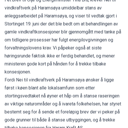
vindkraftverk på Haramsøya umiddelbar stans av
anleggsarbeidet på Haramsøya, og viser til vedtak gjort i
Stortinget 19. juni der det ble bedt om at behandlingen av
gamle vindkraftkonsesjoner blir gjennomgått med tanke på
om tidligere prosesser har fulgt energilovgivningen og
forvaltningslovens krav. Vi påpeker også at siste
høringsrunde faktisk ikke er ferdig behandlet, og mener
ministeren gode kort på hånden for å trekke tilbake
konsesjonen.
Fordi Nei til vindkraftverk på Haramsøya ønsker å ligge
først i køen blant alle lokalsamfunn som etter
stortingsvedtaket nå øyner et håp om å stanse raseringen
av viktige naturområder og å ivareta folkehelsen, har styret
bestemt seg for å sende et foreløpig brev der vi peker på
gode grunner til både å stanse utbyggingen, og å trekke
tilbake konsesjonen fra Haram Kraft AS.