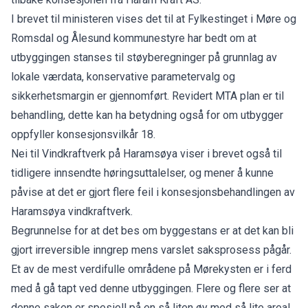
I brevet til ministeren vises det til at Fylkestinget i Møre og
Romsdal og Ålesund kommunestyre har bedt om at
utbyggingen stanses til støyberegninger på grunnlag av
lokale værdata, konservative parametervalg og
sikkerhetsmargin er gjennomført. Revidert MTA plan er til
behandling, dette kan ha betydning også for om utbygger
oppfyller konsesjonsvilkår 18.
Nei til Vindkraftverk på Haramsøya viser i brevet også til
tidligere innsendte høringsuttalelser, og mener å kunne
påvise at det er gjort flere feil i konsesjonsbehandlingen av
Haramsøya vindkraftverk.
Begrunnelse for at det bes om byggestans er at det kan bli
gjort irreversible inngrep mens varslet saksprosess pågår.
Et av de mest verdifulle områdene på Mørekysten er i ferd
med å gå tapt ved denne utbyggingen. Flere og flere ser at
denne saken er spesiell på en så liten øy med så lite areal,