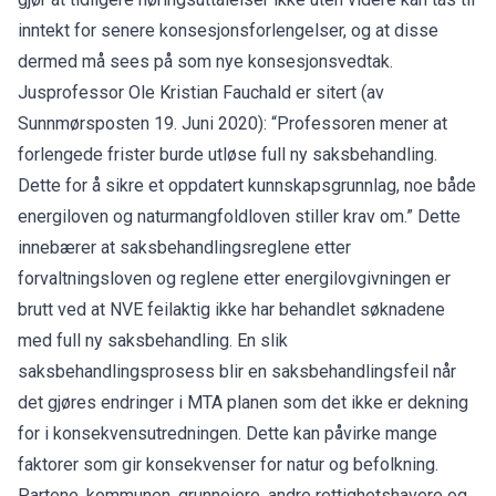
inntekt for senere konsesjonsforlengelser, og at disse
dermed må sees på som nye konsesjonsvedtak.
Jusprofessor Ole Kristian Fauchald er sitert (av
Sunnmørsposten 19. Juni 2020): “Professoren mener at
forlengede frister burde utløse full ny saksbehandling.
Dette for å sikre et oppdatert kunnskapsgrunnlag, noe både
energiloven og naturmangfoldloven stiller krav om.” Dette
innebærer at saksbehandlingsreglene etter
forvaltningsloven og reglene etter energilovgivningen er
brutt ved at NVE feilaktig ikke har behandlet søknadene
med full ny saksbehandling. En slik
saksbehandlingsprosess blir en saksbehandlingsfeil når
det gjøres endringer i MTA planen som det ikke er dekning
for i konsekvensutredningen. Dette kan påvirke mange
faktorer som gir konsekvenser for natur og befolkning.
Partene, kommunen, grunneiere, andre rettighetshavere og