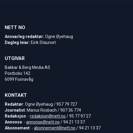
NETT NO
Ansvarleg redaktør:
Ogne Øyehaug
Dagleg leiar:
Eirik Staurset
UTGIVAR
Bakkar & Berg Media AS
Postboks 142
6099 Fosnavåg
KONTAKT
Redaktør
: Ogne Øyehaug / 957 79 727
Journalist
: Marius Rosbach / 907 36 774
Redaksjon
: -
redaksjon@nett.no
/ 95 77 97 27
Annonse
: -
annonse@nett.no
/ 94 21 13 37
Abonnement
: -
abonnement@nett.no
/ 94 21 13 37