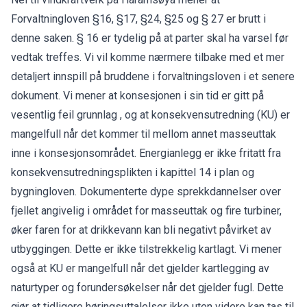
Forvaltningloven §16, §17, §24, §25 og § 27 er brutt i
denne saken. § 16 er tydelig på at parter skal ha varsel før
vedtak treffes. Vi vil komme nærmere tilbake med et mer
detaljert innspill på bruddene i forvaltningsloven i et senere
dokument. Vi mener at konsesjonen i sin tid er gitt på
vesentlig feil grunnlag , og at konsekvensutredning (KU) er
mangelfull når det kommer til mellom annet masseuttak
inne i konsesjonsområdet. Energianlegg er ikke fritatt fra
konsekvensutredningsplikten i kapittel 14 i plan og
bygningloven. Dokumenterte dype sprekkdannelser over
fjellet angivelig i området for masseuttak og fire turbiner,
øker faren for at drikkevann kan bli negativt påvirket av
utbyggingen. Dette er ikke tilstrekkelig kartlagt. Vi mener
også at KU er mangelfull når det gjelder kartlegging av
naturtyper og forundersøkelser når det gjelder fugl. Dette
gjør at tidligere høringsuttalelser ikke uten videre kan tas til