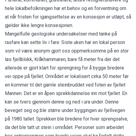
hele lokalbefolkningen har et behov og en forventning om
at når fristen for igangsettelse av en konsesjon er utløpt, så
gjelder ikke lengre konsesjonen.
Mangelfulle geologiske undersøkelser med tanke på
rasfare kan sette liv i fare. Siste uken har en lokal person
som vil være anonym gjort oss oppmerksomme på en stor
løs fjellblokk, Kråkhammaren, bare få meter fra der det
allerede er gjort klart for sprengning for å bygge bredere
vei oppe på fjellet. Området er lokalisert cirka 50 meter før
en kommer til det gamle steinbruddet ved foten av fjellet
Mannen. Det er en åpen sprekkdannelse inn mot fjellet. En
kan se tvers gjennom denne og ned i ura under. Denne
beveget seg og ble større under byggingen av fjellvegen
på 1980 tallet. Sprekken ble bredere for hver sprengsalve,
da det ble tatt ut stein i området. Personer som arbeidet
hos entreprenøren som bygde veien skal ha fortalt dette.