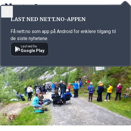
LOGG INN
MENY
Annonsørinnhold
LAST NED NETT.NO-APPEN
Link for annonse
Få nett.no som app på Android for enklere tilgang til
de siste nyhetene.
Last ned fra
Google Play