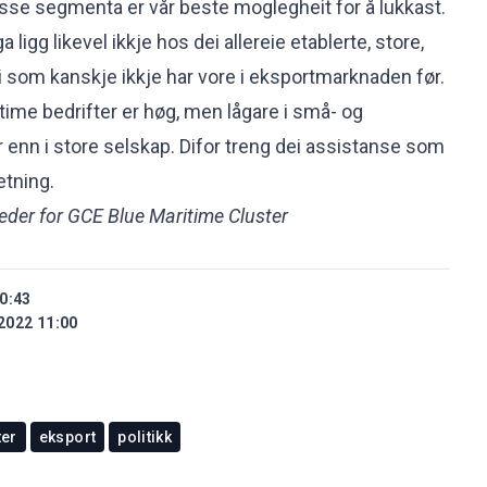
esse segmenta er vår beste moglegheit for å lukkast.
 ligg likevel ikkje hos dei allereie etablerte, store,
 som kanskje ikkje har vore i eksportmarknaden før.
time bedrifter er høg, men lågare i små- og
 enn i store selskap. Difor treng dei assistanse som
etning.
eder for GCE Blue Maritime Cluster
0:43
2022 11:00
ter
eksport
politikk