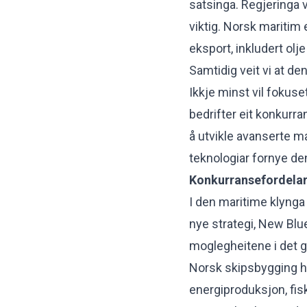
satsinga. Regjeringa v
viktig. Norsk maritim 
eksport, inkludert olj
Samtidig veit vi at den
Ikkje minst vil fokuse
bedrifter eit konkurra
å utvikle avanserte m
teknologiar fornye d
Konkurransefordela
I den maritime klynga 
nye strategi, New Blue
moglegheitene i det 
Norsk skipsbygging ha
energiproduksjon, fisk