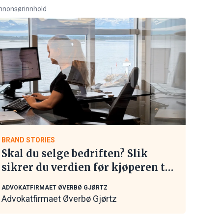
nnonsørinnhold
BRAND STORIES
Skal du selge bedriften? Slik
sikrer du verdien før kjøperen tar
kontakt
ADVOKATFIRMAET ØVERBØ GJØRTZ
Advokatfirmaet Øverbø Gjørtz