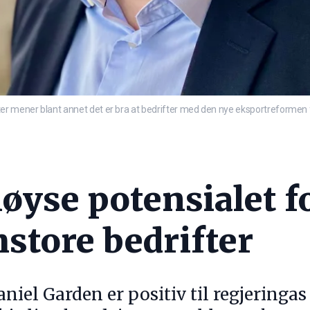
r mener blant annet det er bra at bedrifter med den nye eksportreformen få
løyse potensialet f
store bedrifter
niel Garden er positiv til regjeringa