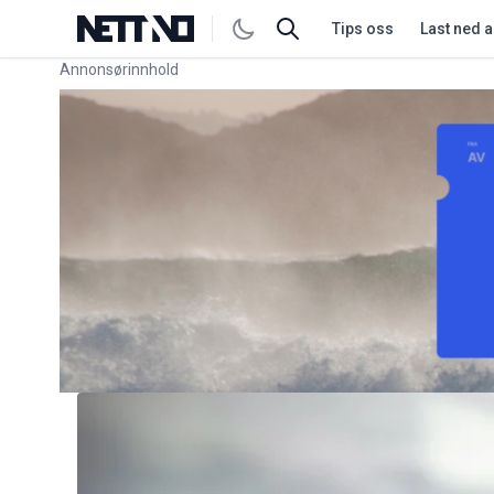
Tips oss
Last ned 
Annonsørinnhold
Link for annonse