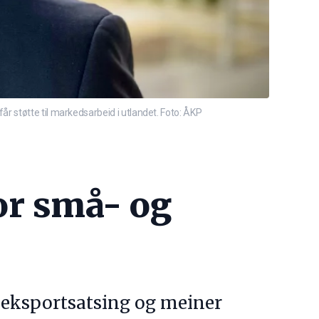
r støtte til markedsarbeid i utlandet. Foto: ÅKP
or små- og
s eksportsatsing og meiner