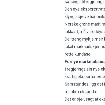
satsinga til regjering
Den nye eksportstrate
klynga sjølve har peik
Norske grøne maritime
lukkast, må vi forløy
Dei treng mykje meir 
lokal marknadskjennsk
rette kundane.
Fornye marknadspos
I regjeringa sin nye ek
kraftig eksportoriente
Samstundes ligg det i
maritim eksport».
Det er sjølvsagt at ek