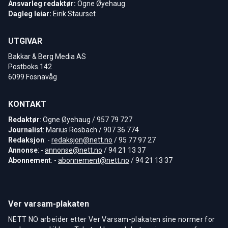
Ansvarleg redaktør:
Ogne Øyehaug
Dagleg leiar:
Eirik Staurset
UTGIVAR
Bakkar & Berg Media AS
Postboks 142
6099 Fosnavåg
KONTAKT
Redaktør
: Ogne Øyehaug / 957 79 727
Journalist
: Marius Rosbach / 907 36 774
Redaksjon
: -
redaksjon@nett.no
/ 95 77 97 27
Annonse
: -
annonse@nett.no
/ 94 21 13 37
Abonnement
: -
abonnement@nett.no
/ 94 21 13 37
Ver varsam-plakaten
NETT NO arbeider etter Ver Varsam-plakaten sine normer for