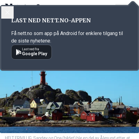
LOGG INN
MENY
Annonsørinnhold
LAST NED NETT.NO-APPEN
Link for annonse
Få nett.no som app på Android for enklere tilgang til
de siste nyhetene.
Last ned fra
Google Play
HELT FRIVILLIG: Sandøy og Ona (bildet) ble en del av Ålesund etter at