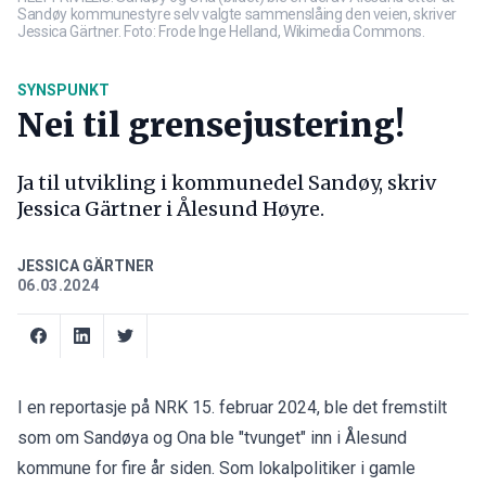
Sandøy kommunestyre selv valgte sammenslåing den veien, skriver
Jessica Gärtner. Foto: Frode Inge Helland, Wikimedia Commons.
SYNSPUNKT
Nei til grensejustering!
Ja til utvikling i kommunedel Sandøy, skriv
Jessica Gärtner i Ålesund Høyre.
JESSICA GÄRTNER
06.03.2024
I en reportasje på NRK 15. februar 2024, ble det fremstilt
som om Sandøya og Ona ble "tvunget" inn i Ålesund
kommune for fire år siden. Som lokalpolitiker i gamle