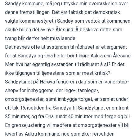
Sandøy kommune, må jeg uttrykke min overraskelse over
denne fremstillingen. Det var faktisk det demokratisk
valgte kommunestyret i Sandøy som vedtok at kommunen
skulle bli en del av nye Ålesund. Å beskrive dette som
tvang blir derfor helt misvisende.
Det nevnes ofte at avstanden til rådhuset er et argument
for at Sandøya og Ona heller bør tilhøre Aukra enn Ålesund.
Men hva har egentlig avstanden til rådhuset å si? Er det
ikke tilgangen til tjenestene som er mest kritisk?
Sandøytunet på Harøya fungerer i dag som en «one-stop-
shop» for innbyggerne, der lege-, tannlege-,
omsorgstjenester, samt innbyggertorget, er samlet under
ett tak. Reisetiden fra Sandøya til Sandøytunet er omtrent
25 minutter, og fra Ona, rundt 40 minutter med ferge og bil.
En grensejustering vil medføre at omsorgstjenester vil bli
levert av Aukra kommune, noe som øker reisetiden