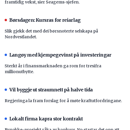
framtidig vekst, sier Seagems-sjefen.
Børsdagen: Kursras for reiarlag
Slik gjekk det med dei børsnoterte selskapa på
Nordvestlandet.
Langøy med kjempegevinst på investeringar
Sterkt år i finansmarknaden ga rom for tresifra
millionutbytte.
Vil byggje ut straumnett på halve tida
Regjeringa la fram forslag for å møte kraftutfordringane.
Lokalt firma kapra stor kontrakt
Bypakke-prosjekt råka av konkurs. No startar det opp att.