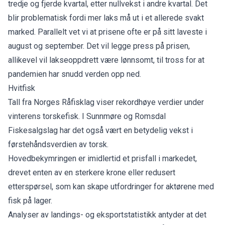
tredje og fjerde kvartal, etter nullvekst i andre kvartal. Det
blir problematisk fordi mer laks må ut i et allerede svakt
marked. Parallelt vet vi at prisene ofte er på sitt laveste i
august og september. Det vil legge press på prisen,
allikevel vil lakseoppdrett være lønnsomt, til tross for at
pandemien har snudd verden opp ned.
Hvitfisk
Tall fra Norges Råfisklag viser rekordhøye verdier under
vinterens torskefisk. I Sunnmøre og Romsdal
Fiskesalgslag har det også vært en betydelig vekst i
førstehåndsverdien av torsk.
Hovedbekymringen er imidlertid et prisfall i markedet,
drevet enten av en sterkere krone eller redusert
etterspørsel, som kan skape utfordringer for aktørene med
fisk på lager.
Analyser av landings- og eksportstatistikk antyder at det