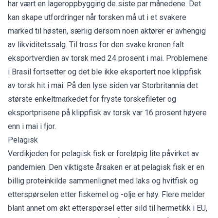
har vært en lageroppbygging de siste par månedene. Det
kan skape utfordringer når torsken må ut i et svakere
marked til høsten, særlig dersom noen aktører er avhengig
av likviditetssalg. Til tross for den svake kronen falt
eksportverdien av torsk med 24 prosent i mai. Problemene
i Brasil fortsetter og det ble ikke eksportert noe klippfisk
av torsk hit i mai. På den lyse siden var Storbritannia det
største enkeltmarkedet for fryste torskefileter og
eksportprisene på klippfisk av torsk var 16 prosent høyere
enn i mai i fjor.
Pelagisk
Verdikjeden for pelagisk fisk er foreløpig lite påvirket av
pandemien. Den viktigste årsaken er at pelagisk fisk er en
billig proteinkilde sammenlignet med laks og hvitfisk og
etterspørselen etter fiskemel og -olje er høy. Flere melder
blant annet om økt etterspørsel etter sild til hermetikk i EU,