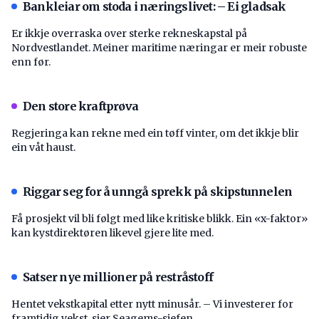
Bankleiar om stoda i næringslivet: – Ei gladsak
Er ikkje overraska over sterke rekneskapstal på
Nordvestlandet. Meiner maritime næringar er meir robuste
enn før.
Den store kraftprøva
Regjeringa kan rekne med ein tøff vinter, om det ikkje blir
ein våt haust.
Riggar seg for å unngå sprekk på skipstunnelen
Få prosjekt vil bli følgt med like kritiske blikk. Ein «x-faktor»
kan kystdirektøren likevel gjere lite med.
Satser nye millioner på restråstoff
Hentet vekstkapital etter nytt minusår. – Vi investerer for
framtidig vekst, sier Seagems-sjefen.