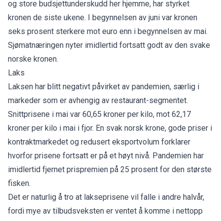
og store budsjettunderskudd her hjemme, har styrket
kronen de siste ukene. I begynnelsen av juni var kronen
seks prosent sterkere mot euro enn i begynnelsen av mai.
Sjømatnæringen nyter imidlertid fortsatt godt av den svake
norske kronen.
Laks
Laksen har blitt negativt påvirket av pandemien, særlig i
markeder som er avhengig av restaurant-segmentet.
Snittprisene i mai var 60,65 kroner per kilo, mot 62,17
kroner per kilo i mai i fjor. En svak norsk krone, gode priser i
kontraktmarkedet og redusert eksportvolum forklarer
hvorfor prisene fortsatt er på et høyt nivå. Pandemien har
imidlertid fjernet prispremien på 25 prosent for den største
fisken.
Det er naturlig å tro at lakseprisene vil falle i andre halvår,
fordi mye av tilbudsveksten er ventet å komme i nettopp