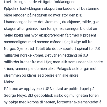
i befolkningen er de viktigste forklaringene.
Kjøpekraftsutviklingen i eksportmarkedene vil bestemme
både lengden på nedturen og hvor stor den blir.
I barnesangen heter det «kom mai, du skjønne, milde, gjør
skogen atter grønn», men for sjømatnæringen ble det en
heller kjølig mai hvor eksportverdien falt med 9 prosent
sammenlignet med samme måned i fjor, ifølge tall fra
Norges Sjømatråd. Totalt ble det eksportert sjømat for 7,8
milliarder norske kroner. Det var en nedgang på 0,8
milliarder kroner fra mai i fjor, men slik som under alle andre
kriser, rammer pandemien ulikt. Pelagisk sektor går mot
strømmen og klarer seg bedre enn alle andre.
Makro
På tross av opptøyene i USA, utløst av politi-drapet på
George Floyd, økt geopolitisk risiko og muligheten for en
ny bølge med korona til høsten, fortsetter aksjemarkedet å