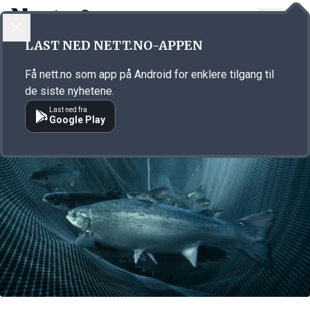
LOGG INN
MENY
Annonsørinnhold
LAST NED NETT.NO-APPEN
Link for annonse
Få nett.no som app på Android for enklere tilgang til
de siste nyhetene.
Last ned fra
Google Play