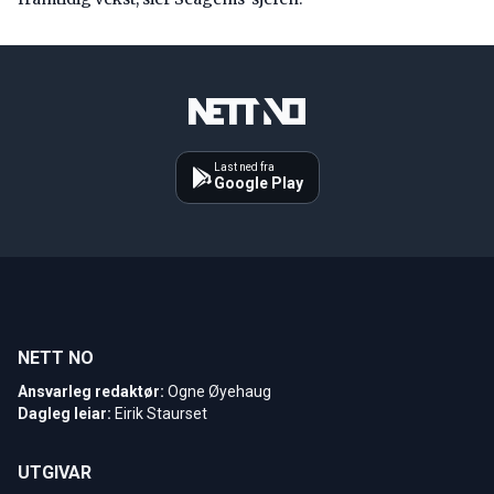
Last ned fra
Google Play
NETT NO
Ansvarleg redaktør:
Ogne Øyehaug
Dagleg leiar:
Eirik Staurset
UTGIVAR