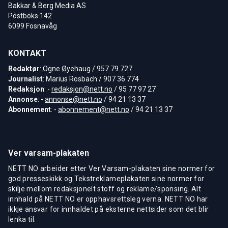
Bakkar & Berg Media AS
Postboks 142
6099 Fosnavåg
KONTAKT
Redaktør
: Ogne Øyehaug / 957 79 727
Journalist
: Marius Rosbach / 907 36 774
Redaksjon
: -
redaksjon@nett.no
/ 95 77 97 27
Annonse
: -
annonse@nett.no
/ 94 21 13 37
Abonnement
: -
abonnement@nett.no
/ 94 21 13 37
Ver varsam-plakaten
NETT NO arbeider etter Ver Varsam-plakaten sine normer for
god presseskikk og Tekstreklameplakaten sine normer for
skilje mellom redaksjonelt stoff og reklame/sponsing. Alt
innhald på NETT NO er opphavsrettsleg verna. NETT NO har
ikkje ansvar for innhaldet på eksterne nettsider som det blir
lenka til.