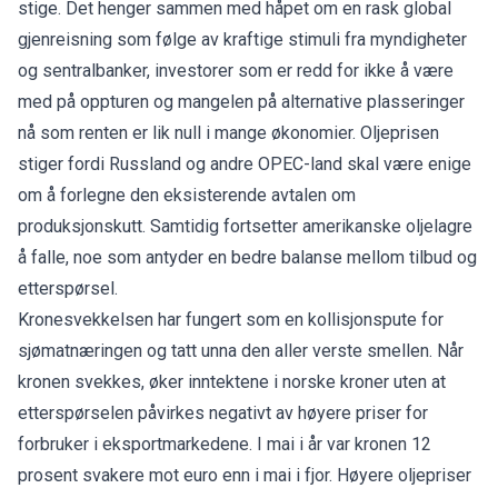
stige. Det henger sammen med håpet om en rask global
gjenreisning som følge av kraftige stimuli fra myndigheter
og sentralbanker, investorer som er redd for ikke å være
med på oppturen og mangelen på alternative plasseringer
nå som renten er lik null i mange økonomier. Oljeprisen
stiger fordi Russland og andre OPEC-land skal være enige
om å forlegne den eksisterende avtalen om
produksjonskutt. Samtidig fortsetter amerikanske oljelagre
å falle, noe som antyder en bedre balanse mellom tilbud og
etterspørsel.
Kronesvekkelsen har fungert som en kollisjonspute for
sjømatnæringen og tatt unna den aller verste smellen. Når
kronen svekkes, øker inntektene i norske kroner uten at
etterspørselen påvirkes negativt av høyere priser for
forbruker i eksportmarkedene. I mai i år var kronen 12
prosent svakere mot euro enn i mai i fjor. Høyere oljepriser