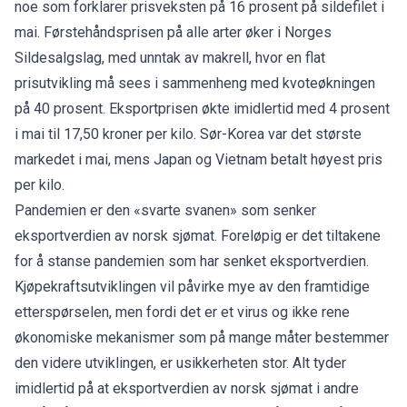
noe som forklarer prisveksten på 16 prosent på sildefilet i
mai. Førstehåndsprisen på alle arter øker i Norges
Sildesalgslag, med unntak av makrell, hvor en flat
prisutvikling må sees i sammenheng med kvoteøkningen
på 40 prosent. Eksportprisen økte imidlertid med 4 prosent
i mai til 17,50 kroner per kilo. Sør-Korea var det største
markedet i mai, mens Japan og Vietnam betalt høyest pris
per kilo.
Pandemien er den «svarte svanen» som senker
eksportverdien av norsk sjømat. Foreløpig er det tiltakene
for å stanse pandemien som har senket eksportverdien.
Kjøpekraftsutviklingen vil påvirke mye av den framtidige
etterspørselen, men fordi det er et virus og ikke rene
økonomiske mekanismer som på mange måter bestemmer
den videre utviklingen, er usikkerheten stor. Alt tyder
imidlertid på at eksportverdien av norsk sjømat i andre