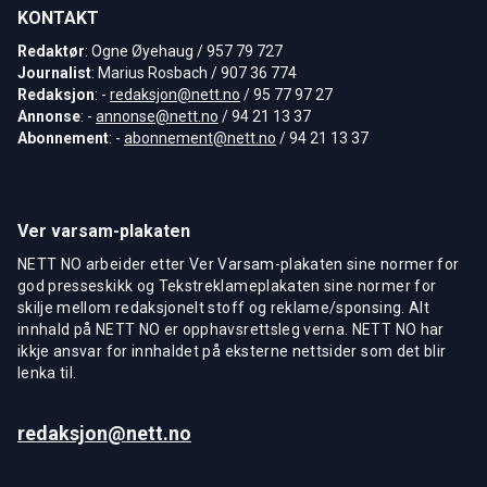
KONTAKT
Redaktør
: Ogne Øyehaug / 957 79 727
Journalist
: Marius Rosbach / 907 36 774
Redaksjon
: -
redaksjon@nett.no
/ 95 77 97 27
Annonse
: -
annonse@nett.no
/ 94 21 13 37
Abonnement
: -
abonnement@nett.no
/ 94 21 13 37
Ver varsam-plakaten
NETT NO arbeider etter Ver Varsam-plakaten sine normer for
god presseskikk og Tekstreklameplakaten sine normer for
skilje mellom redaksjonelt stoff og reklame/sponsing. Alt
innhald på NETT NO er opphavsrettsleg verna. NETT NO har
ikkje ansvar for innhaldet på eksterne nettsider som det blir
lenka til.
redaksjon@nett.no