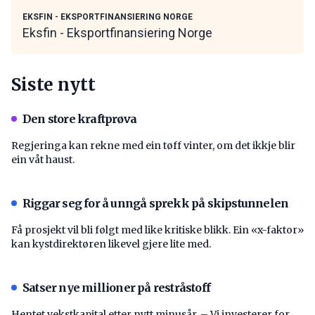
EKSFIN - EKSPORTFINANSIERING NORGE
Eksfin - Eksportfinansiering Norge
Siste nytt
Den store kraftprøva
Regjeringa kan rekne med ein tøff vinter, om det ikkje blir
ein våt haust.
Riggar seg for å unngå sprekk på skipstunnelen
Få prosjekt vil bli følgt med like kritiske blikk. Ein «x-faktor»
kan kystdirektøren likevel gjere lite med.
Satser nye millioner på restråstoff
Hentet vekstkapital etter nytt minusår. – Vi investerer for