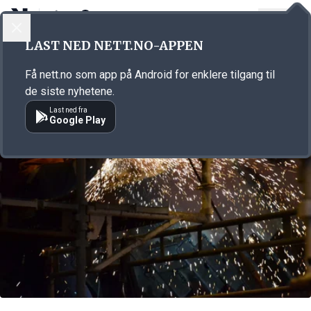
LOGG INN
MENY
Annonsørinnhold
LAST NED NETT.NO-APPEN
Link for annonse
Få nett.no som app på Android for enklere tilgang til
de siste nyhetene.
Last ned fra
Google Play