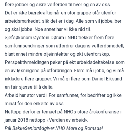
flere jobber og sikre velferden til hver og en av oss.
Det er ikke bærekraftig når en stor gruppe står utenfor
arbeidsmarkedet, slik det er i dag. Alle som vil jobbe, bør
og skal jobbe. Noe annet har vi ikke råd til.
Sjefsøkonom Øystein Dørum i NHO trekker frem flere
samfunnsendringer som utfordrer dagens velferdsmodell;
blant annet mindre oljeinntekter og økt utenforskap.
Perspektivmeldingen peker på økt arbeidsdeltakelse som
en av løsningene på utfordringen. Flere må i jobb, og vi må
inkludere flere grupper. Vi må gi flere som Daniel Eiksund
en fair sjanse til å delta.
Arbeid har stor verdi. For samfunnet, for bedrifter og ikke
minst for den enkelte av oss.
Nettopp derfor er temaet på NHOs store årskonferanse i
januar 2018 nettopp «Verdien av arbeid».
Pål Bakke
Seniorrådgiver
NHO Møre og Romsdal