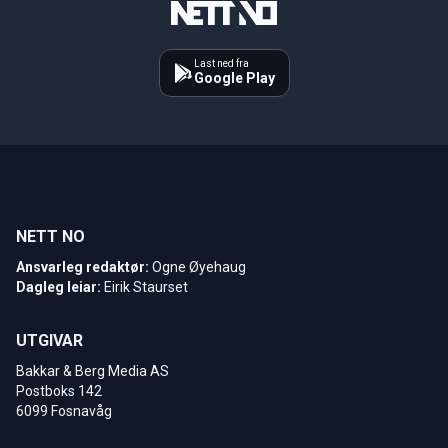
Last ned fra
Google Play
NETT NO
Ansvarleg redaktør:
Ogne Øyehaug
Dagleg leiar:
Eirik Staurset
UTGIVAR
Bakkar & Berg Media AS
Postboks 142
6099 Fosnavåg