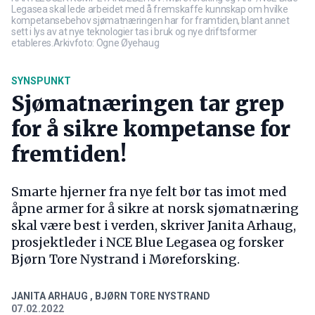
Legasea skal lede arbeidet med å fremskaffe kunnskap om hvilke
kompetansebehov sjømatnæringen har for framtiden, blant annet
sett i lys av at nye teknologier tas i bruk og nye driftsformer
etableres.Arkivfoto: Ogne Øyehaug
SYNSPUNKT
Sjømatnæringen tar grep
for å sikre kompetanse for
fremtiden!
Smarte hjerner fra nye felt bør tas imot med
åpne armer for å sikre at norsk sjømatnæring
skal være best i verden, skriver Janita Arhaug,
prosjektleder i NCE Blue Legasea og forsker
Bjørn Tore Nystrand i Møreforsking.
JANITA ARHAUG
,
BJØRN TORE NYSTRAND
07.02.2022