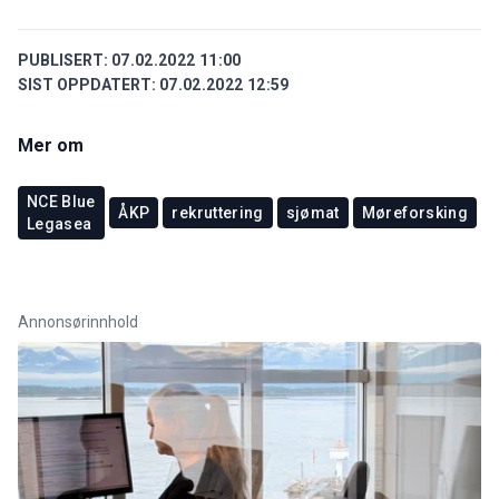
PUBLISERT:
07.02.2022 11:00
SIST OPPDATERT:
07.02.2022 12:59
Mer om
NCE Blue
ÅKP
rekruttering
sjømat
Møreforsking
Legasea
Annonsørinnhold