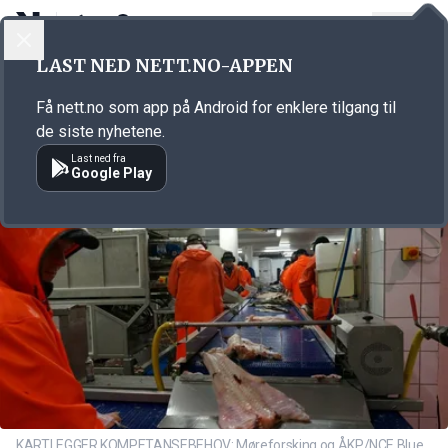
LOGG INN
MENY
Annonsørinnhold
LAST NED NETT.NO-APPEN
Link for annonse
Få nett.no som app på Android for enklere tilgang til
de siste nyhetene.
Last ned fra
Google Play
KARTLEGGER KOMPETANSEBEHOV: Møreforsking og ÅKP/NCE Blue