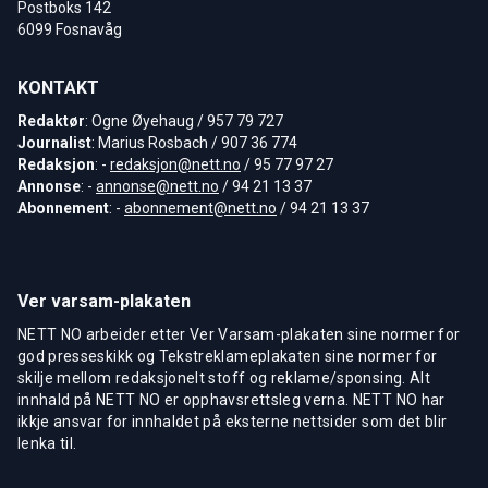
Postboks 142
6099 Fosnavåg
KONTAKT
Redaktør
: Ogne Øyehaug / 957 79 727
Journalist
: Marius Rosbach / 907 36 774
Redaksjon
: -
redaksjon@nett.no
/ 95 77 97 27
Annonse
: -
annonse@nett.no
/ 94 21 13 37
Abonnement
: -
abonnement@nett.no
/ 94 21 13 37
Ver varsam-plakaten
NETT NO arbeider etter Ver Varsam-plakaten sine normer for
god presseskikk og Tekstreklameplakaten sine normer for
skilje mellom redaksjonelt stoff og reklame/sponsing. Alt
innhald på NETT NO er opphavsrettsleg verna. NETT NO har
ikkje ansvar for innhaldet på eksterne nettsider som det blir
lenka til.