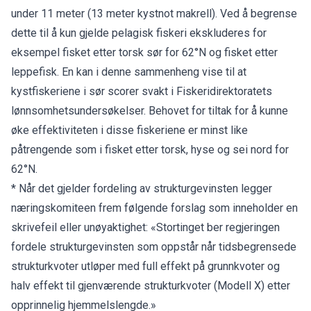
under 11 meter (13 meter kystnot makrell). Ved å begrense
dette til å kun gjelde pelagisk fiskeri ekskluderes for
eksempel fisket etter torsk sør for 62°N og fisket etter
leppefisk. En kan i denne sammenheng vise til at
kystfiskeriene i sør scorer svakt i Fiskeridirektoratets
lønnsomhetsundersøkelser. Behovet for tiltak for å kunne
øke effektiviteten i disse fiskeriene er minst like
påtrengende som i fisket etter torsk, hyse og sei nord for
62°N.
* Når det gjelder fordeling av strukturgevinsten legger
næringskomiteen frem følgende forslag som inneholder en
skrivefeil eller unøyaktighet: «Stortinget ber regjeringen
fordele strukturgevinsten som oppstår når tidsbegrensede
strukturkvoter utløper med full effekt på grunnkvoter og
halv effekt til gjenværende strukturkvoter (Modell X) etter
opprinnelig hjemmelslengde.»