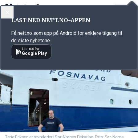
LOGG INN
MENY
Annonsørinnhold
LAST NED NETT.NO-APPEN
Link for annonse
Få nett.no som app på Android for enklere tilgang til
de siste nyhetene.
Last ned fra
Google Play
Terje Eriksen er styreleder i Sør-Norges Fiskarlag. Foto: Sør-Norge