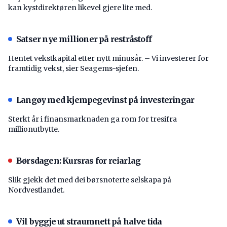
kan kystdirektøren likevel gjere lite med.
Satser nye millioner på restråstoff
Hentet vekstkapital etter nytt minusår. – Vi investerer for
framtidig vekst, sier Seagems-sjefen.
Langøy med kjempegevinst på investeringar
Sterkt år i finansmarknaden ga rom for tresifra
millionutbytte.
Børsdagen: Kursras for reiarlag
Slik gjekk det med dei børsnoterte selskapa på
Nordvestlandet.
Vil byggje ut straumnett på halve tida