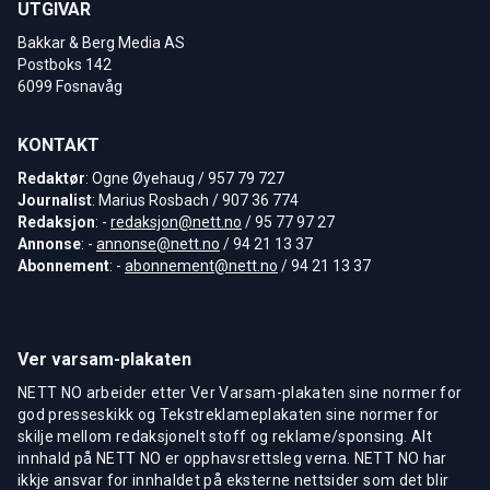
UTGIVAR
Bakkar & Berg Media AS
Postboks 142
6099 Fosnavåg
KONTAKT
Redaktør
: Ogne Øyehaug / 957 79 727
Journalist
: Marius Rosbach / 907 36 774
Redaksjon
: -
redaksjon@nett.no
/ 95 77 97 27
Annonse
: -
annonse@nett.no
/ 94 21 13 37
Abonnement
: -
abonnement@nett.no
/ 94 21 13 37
Ver varsam-plakaten
NETT NO arbeider etter Ver Varsam-plakaten sine normer for
god presseskikk og Tekstreklameplakaten sine normer for
skilje mellom redaksjonelt stoff og reklame/sponsing. Alt
innhald på NETT NO er opphavsrettsleg verna. NETT NO har
ikkje ansvar for innhaldet på eksterne nettsider som det blir