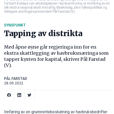
fortsatt å skape nye arbeidsplasser i kystsamfunna, er innføring av en
slik ekstra nasjonal skatt et kraftig tilbakeslag, skriv fylkespolitikar og
tidlegare stortingsrepresentant Pål Farstad (V). .
SYNSPUNKT
Tapping av distrikta
Med åpne øyne går regjeringa inn for en
ekstra skattlegging av havbruksnæringa som
tapper kysten for kapital, skriver Pål Farstad
(V).
PÅL FARSTAD
28.09.2022
Innføring av en grunnrentebeskatning av havbruksbedrifter