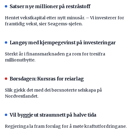
Satser nye millioner på restråstoff
Hentet vekstkapital etter nytt minusår. – Vi investerer for
framtidig vekst, sier Seagems-sjefen.
Langøy med kjempegevinst på investeringar
Sterkt år i finansmarknaden ga rom for tresifra
millionutbytte.
Børsdagen: Kursras for reiarlag
Slik gjekk det med dei børsnoterte selskapa på
Nordvestlandet.
Vil byggje ut straumnett på halve tida
Regjeringa la fram forslag for å møte kraftutfordringane.