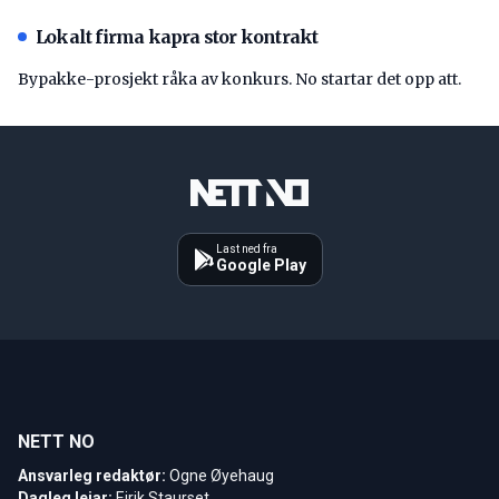
Lokalt firma kapra stor kontrakt
Bypakke-prosjekt råka av konkurs. No startar det opp att.
Last ned fra
Google Play
NETT NO
Ansvarleg redaktør:
Ogne Øyehaug
Dagleg leiar:
Eirik Staurset