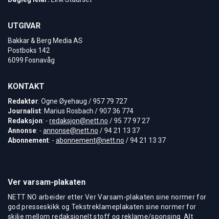
UTGIVAR
Bakkar & Berg Media AS
Postboks 142
6099 Fosnavåg
KONTAKT
Redaktør
: Ogne Øyehaug / 957 79 727
Journalist
: Marius Rosbach / 907 36 774
Redaksjon
: -
redaksjon@nett.no
/ 95 77 97 27
Annonse
: -
annonse@nett.no
/ 94 21 13 37
Abonnement
: -
abonnement@nett.no
/ 94 21 13 37
Ver varsam-plakaten
NETT NO arbeider etter Ver Varsam-plakaten sine normer for
god presseskikk og Tekstreklameplakaten sine normer for
skilje mellom redaksjonelt stoff og reklame/sponsing. Alt