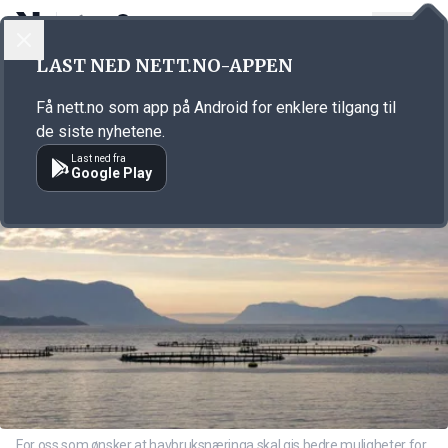
LOGG INN
MENY
Annonsørinnhold
LAST NED NETT.NO-APPEN
Link for annonse
Få nett.no som app på Android for enklere tilgang til
de siste nyhetene.
Last ned fra
Google Play
For oss som ønsker at havbruksnæringa skal gis bedre muligheter for