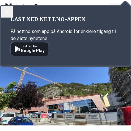
LOGG INN
MENY
Annonsørinnhold
LAST NED NETT.NO-APPEN
Link for annonse
Få nett.no som app på Android for enklere tilgang til
de siste nyhetene.
Last ned fra
Google Play