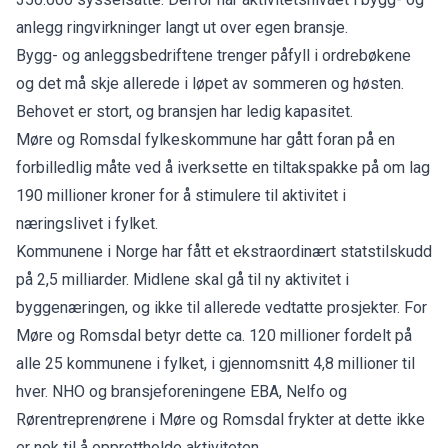
anlegg ringvirkninger langt ut over egen bransje.
Bygg- og anleggsbedriftene trenger påfyll i ordrebøkene
og det må skje allerede i løpet av sommeren og høsten.
Behovet er stort, og bransjen har ledig kapasitet.
Møre og Romsdal fylkeskommune har gått foran på en
forbilledlig måte ved å iverksette en tiltakspakke på om lag
190 millioner kroner for å stimulere til aktivitet i
næringslivet i fylket.
Kommunene i Norge har fått et ekstraordinært statstilskudd
på 2,5 milliarder. Midlene skal gå til ny aktivitet i
byggenæringen, og ikke til allerede vedtatte prosjekter. For
Møre og Romsdal betyr dette ca. 120 millioner fordelt på
alle 25 kommunene i fylket, i gjennomsnitt 4,8 millioner til
hver. NHO og bransjeforeningene EBA, Nelfo og
Rørentreprenørene i Møre og Romsdal frykter at dette ikke
er nok til å opprettholde aktiviteten.