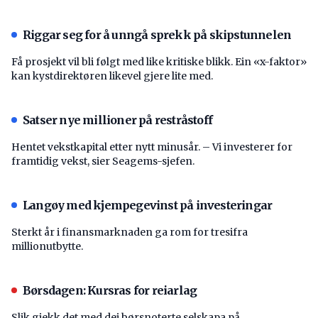
Riggar seg for å unngå sprekk på skipstunnelen
Få prosjekt vil bli følgt med like kritiske blikk. Ein «x-faktor»
kan kystdirektøren likevel gjere lite med.
Satser nye millioner på restråstoff
Hentet vekstkapital etter nytt minusår. – Vi investerer for
framtidig vekst, sier Seagems-sjefen.
Langøy med kjempegevinst på investeringar
Sterkt år i finansmarknaden ga rom for tresifra
millionutbytte.
Børsdagen: Kursras for reiarlag
Slik gjekk det med dei børsnoterte selskapa på