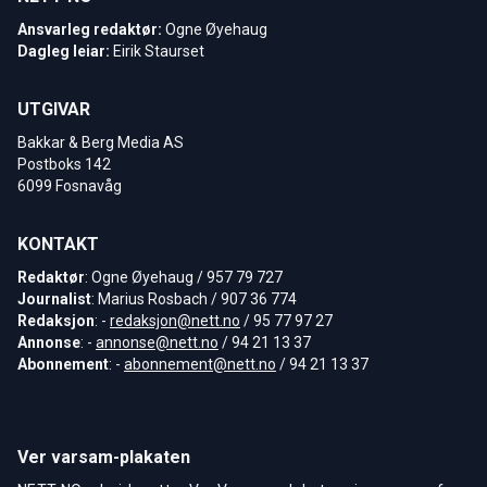
Ansvarleg redaktør:
Ogne Øyehaug
Dagleg leiar:
Eirik Staurset
UTGIVAR
Bakkar & Berg Media AS
Postboks 142
6099 Fosnavåg
KONTAKT
Redaktør
: Ogne Øyehaug / 957 79 727
Journalist
: Marius Rosbach / 907 36 774
Redaksjon
: -
redaksjon@nett.no
/ 95 77 97 27
Annonse
: -
annonse@nett.no
/ 94 21 13 37
Abonnement
: -
abonnement@nett.no
/ 94 21 13 37
Ver varsam-plakaten