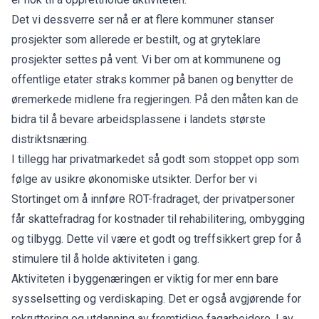
Det vi dessverre ser nå er at flere kommuner stanser
prosjekter som allerede er bestilt, og at gryteklare
prosjekter settes på vent. Vi ber om at kommunene og
offentlige etater straks kommer på banen og benytter de
øremerkede midlene fra regjeringen. På den måten kan de
bidra til å bevare arbeidsplassene i landets største
distriktsnæring.
I tillegg har privatmarkedet så godt som stoppet opp som
følge av usikre økonomiske utsikter. Derfor ber vi
Stortinget om å innføre ROT-fradraget, der privatpersoner
får skattefradrag for kostnader til rehabilitering, ombygging
og tilbygg. Dette vil være et godt og treffsikkert grep for å
stimulere til å holde aktiviteten i gang.
Aktiviteten i byggenæringen er viktig for mer enn bare
sysselsetting og verdiskaping. Det er også avgjørende for
rekruttering og utdanning av fremtidige fagarbeidere. Lav