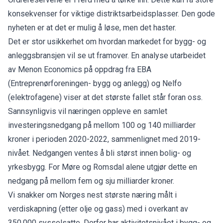
konsekvenser for viktige distriktsarbeidsplasser. Den gode
nyheten er at det er mulig å løse, men det haster.
Det er stor usikkerhet om hvordan markedet for bygg- og
anleggsbransjen vil se ut framover. En analyse utarbeidet
av Menon Economics på oppdrag fra EBA
(Entreprenørforeningen- bygg og anlegg) og Nelfo
(elektrofagene) viser at det største fallet står foran oss.
Sannsynligvis vil næringen oppleve en samlet
investeringsnedgang på mellom 100 og 140 milliarder
kroner i perioden 2020-2022, sammenlignet med 2019-
nivået. Nedgangen ventes å bli størst innen bolig- og
yrkesbygg. For Møre og Romsdal alene utgjør dette en
nedgang på mellom fem og sju milliarder kroner.
Vi snakker om Norges nest største næring målt i
verdiskapning (etter olje og gass) med i overkant av
350.000 sysselsatte. Derfor har aktivitetsnivået i bygg- og