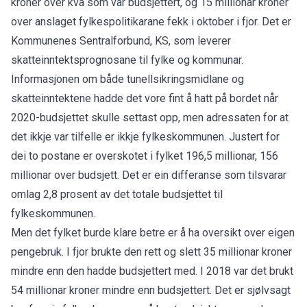
kroner over kva som var budsjettert, og 15 millionar kroner
over anslaget fylkespolitikarane fekk i oktober i fjor. Det er
Kommunenes Sentralforbund, KS, som leverer
skatteinntektsprognosane til fylke og kommunar.
Informasjonen om både tunellsikringsmidlane og
skatteinntektene hadde det vore fint å hatt på bordet når
2020-budsjettet skulle settast opp, men adressaten for at
det ikkje var tilfelle er ikkje fylkeskommunen. Justert for
dei to postane er overskotet i fylket 196,5 millionar, 156
millionar over budsjett. Det er ein differanse som tilsvarar
omlag 2,8 prosent av det totale budsjettet til
fylkeskommunen.
Men det fylket burde klare betre er å ha oversikt over eigen
pengebruk. I fjor brukte den rett og slett 35 millionar kroner
mindre enn den hadde budsjettert med. I 2018 var det brukt
54 millionar kroner mindre enn budsjettert. Det er sjølvsagt