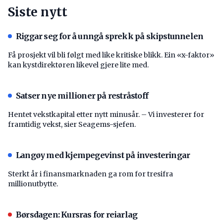
Siste nytt
Riggar seg for å unngå sprekk på skipstunnelen
Få prosjekt vil bli følgt med like kritiske blikk. Ein «x-faktor»
kan kystdirektøren likevel gjere lite med.
Satser nye millioner på restråstoff
Hentet vekstkapital etter nytt minusår. – Vi investerer for
framtidig vekst, sier Seagems-sjefen.
Langøy med kjempegevinst på investeringar
Sterkt år i finansmarknaden ga rom for tresifra
millionutbytte.
Børsdagen: Kursras for reiarlag