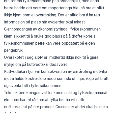
bra for ein fylkeskommune på kostnadsjakt, men enda
betre hadde det vore om rapporteringa blei så bra at slikt
ikkje kjem som ei overrasking. Det er alltid bra å ha rett
informasjon på plass når avgjerder skal takast.
Gjennomgangen av økonomistyringa i fylkeskommunen
kjem sikkert til å bruke god plass på å drøfte korleis
fylkeskommunen betre kan vere oppdatert på eigen
pengebruk, .
Overskotet i seg sjølv er imidlertid ikkje nok til å gjere
mykje om på kuttvedtaka, dessverre.
Kuttvedtaka i fjor var konsekvensen av ein årelang motvilje
mot å halde kostnadane nede som slo ut i fjor, ikkje eit brått
og uventa fall i fylkesøkonomien.
Teknisk berekningsutval for kommunal og fylkeskommunal
økonomi har eit råd om at fylka bør ha eit netto
driftsresultat på fire prosent. Grunnen er at dei skal ha noko