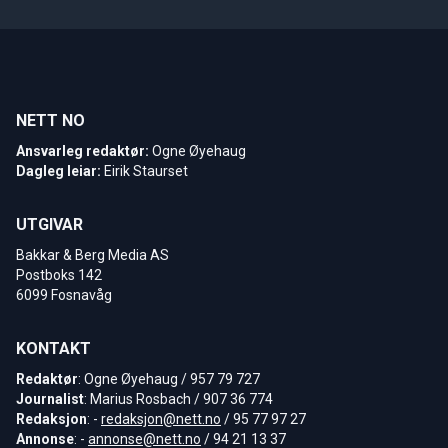
NETT NO
Ansvarleg redaktør:
Ogne Øyehaug
Dagleg leiar:
Eirik Staurset
UTGIVAR
Bakkar & Berg Media AS
Postboks 142
6099 Fosnavåg
KONTAKT
Redaktør
: Ogne Øyehaug / 957 79 727
Journalist
: Marius Rosbach / 907 36 774
Redaksjon
: -
redaksjon@nett.no
/ 95 77 97 27
Annonse
: -
annonse@nett.no
/ 94 21 13 37