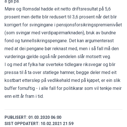
å gå på.
Møre og Romsdal hadde eit netto driftsresultat på 5,6
prosent men dette blir redusert til 3,6 prosent når det blir
korrigert for svingingane i pensjonsforsikringspremienivået
(som svingar med verdipapirmarknaden), bruk av bundne
fond og tunnellsikringspengane. Det kan argumenterast
med at dei pengane bør reknast med, men i så fall må den
vurderinga gjelde også når pendelen slår motsett veg.
I og med at fylka har overteke tidlegare riksvegar og blir
pressa til å ta over statlege hamner, begge deler med eit
kostbart etterslep på vedlikehald med på kjøpet, er ein slik
buffer fornuftig - i alle fall for politikarar som vil tenkje meir
enn eitt år fram i tid.
PUBLISERT:
01.03.2020 06:00
SIST OPPDATERT:
10.02.2021 21:59