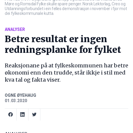
Møre og Romsdal Fylke skulle spare penger. Norsk Lektorlag, Creo og
Utdanningsforbundet i ein felles demonstrasjon i november i fjor mot
dei fylkeskommunale kutta.
ANALYSER
Betre resultat er ingen
redningsplanke for fylket
Reaksjonane på at fylkeskommunen har betre
økonomi enn den trudde, står ikkje i stil med
kva tal og fakta viser.
OGNE ØYEHAUG
01.03.2020