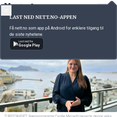
LOGG INN
MENY
Annonsørinnhold
LAST NED NETT.NO-APPEN
Link for annonse
Få nett.no som app på Android for enklere tilgang til
de siste nyhetene.
Last ned fra
Google Play
TURISTAVGIFT: Næringsminister Cecilie Myrseth lanserte denne veka