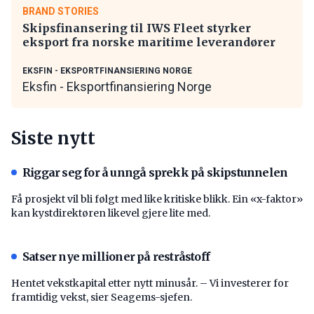
BRAND STORIES
Skipsfinansering til IWS Fleet styrker
eksport fra norske maritime leverandører
EKSFIN - EKSPORTFINANSIERING NORGE
Eksfin - Eksportfinansiering Norge
Siste nytt
Riggar seg for å unngå sprekk på skipstunnelen
Få prosjekt vil bli følgt med like kritiske blikk. Ein «x-faktor»
kan kystdirektøren likevel gjere lite med.
Satser nye millioner på restråstoff
Hentet vekstkapital etter nytt minusår. – Vi investerer for
framtidig vekst, sier Seagems-sjefen.