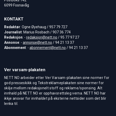
6099 Fosnavåg
KONTAKT
Redaktør
: Ogne Øyehaug / 957 79 727
Journalist
: Marius Rosbach / 907 36 774
Redaksjon
: -
redaksjon@nett.no
/ 95 77 97 27
Annonse
: -
annonse@nett.no
/ 94 21 13 37
Abonnement
: -
abonnement@nett.no
/ 94 21 13 37
Ver varsam-plakaten
NETT NO arbeider etter Ver Varsam-plakaten sine normer for
god presseskikk og Tekstreklameplakaten sine normer for
skilje mellom redaksjonelt stoff og reklame/sponsing. Alt
innhald på NETT NO er opphavsrettsleg verna. NETT NO har
ikkje ansvar for innhaldet på eksterne nettsider som det blir
lenka til.