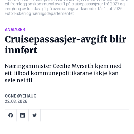
eit framlegg om kommunal avgift på cruisepassasjerar frå 2027 og
innføring av turistavgift på overnattingsverksemder får 1. juli 2026..
Foto: Fiskeri og næringsdepartementet
ANALYSER
Cruisepassasjer-avgift blir
innført
Næringsminister Cecilie Myrseth kjem med
eit tilbod kommunepolitikarane ikkje kan
seie nei til.
OGNE ØYEHAUG
22.03.2026