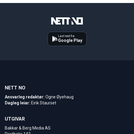
Last ned fra
Google Play
NETT NO
Ansvarleg redaktør:
Ogne Øyehaug
Dagleg leiar:
Eirik Staurset
UTGIVAR
Bakkar & Berg Media AS
Postboks 142