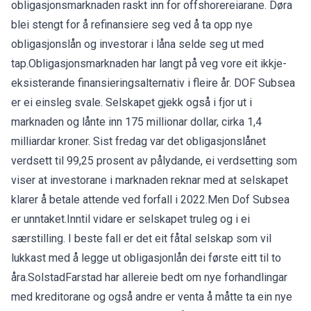
obligasjonsmarknaden raskt inn for offshorereiarane. Døra
blei stengt for å refinansiere seg ved å ta opp nye
obligasjonslån og investorar i låna selde seg ut med
tap.Obligasjonsmarknaden har langt på veg vore eit ikkje-
eksisterande finansieringsalternativ i fleire år. DOF Subsea
er ei einsleg svale. Selskapet gjekk også i fjor ut i
marknaden og lånte inn 175 millionar dollar, cirka 1,4
milliardar kroner. Sist fredag var det obligasjonslånet
verdsett til 99,25 prosent av pålydande, ei verdsetting som
viser at investorane i marknaden reknar med at selskapet
klarer å betale attende ved forfall i 2022.Men Dof Subsea
er unntaket.Inntil vidare er selskapet truleg og i ei
særstilling. I beste fall er det eit fåtal selskap som vil
lukkast med å legge ut obligasjonlån dei første eitt til to
åra.SolstadFarstad har allereie bedt om nye forhandlingar
med kreditorane og også andre er venta å måtte ta ein nye