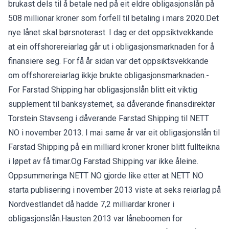
brukast dels til å betale ned på eit eldre obligasjonslån på
508 millionar kroner som forfell til betaling i mars 2020.Det
nye lånet skal børsnoterast. I dag er det oppsiktvekkande
at ein offshorereiarlag går ut i obligasjonsmarknaden for å
finansiere seg. For få år sidan var det oppsiktsvekkande
om offshorereiarlag ikkje brukte obligasjonsmarknaden.-
For Farstad Shipping har obligasjonslån blitt eit viktig
supplement til banksystemet, sa dåverande finansdirektør
Torstein Stavseng i dåverande Farstad Shipping til NETT
NO i november 2013. I mai same år var eit obligasjonslån til
Farstad Shipping på ein milliard kroner kroner blitt fullteikna
i løpet av få timar.Og Farstad Shipping var ikke åleine.
Oppsummeringa NETT NO gjorde like etter at NETT NO
starta publisering i november 2013 viste at seks reiarlag på
Nordvestlandet då hadde 7,2 milliardar kroner i
obligasjonslån.Hausten 2013 var låneboomen for