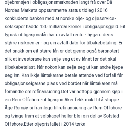
oljebransjen i obligasjonsmarknaden langt frå over.Då
Nordea Markets oppsummerte status tidleg i 2016
konkluderte banken med at norske olje- og oljeservice-
selskaper hadde 130 milliardar kroner i obligasjonsgjeld. Eit
typisk obligasjonslån har ei avtalt rente - høgare dess
større risikoen er - og ein avtalt dato for tilbakebetaling. Er
det snakk om eit større lån er det gjerne også børsnotert
slik at investorane kan selje seg ut av lånet før det skal
tilbakebetalast. Når nokon kan selje seg ut kan andre kjøpe
seg inn. Kan ikkje låntakarane betale attende ved forfall får
obligasjonseigarane plass ved bordet når låntakaren må
forhandle om refinansiering.Det var nettopp gjennom kjøp i
ein Rem Offshore-obligasjon Aker fekk makt til å stoppe
Åge Remøy si framlegg til refinansiering av Rem Offshore
og tvinge fram at selskapet heller blei ein del av Solstad
Offshore.Etter oljeprisfallet i 2014 tørka