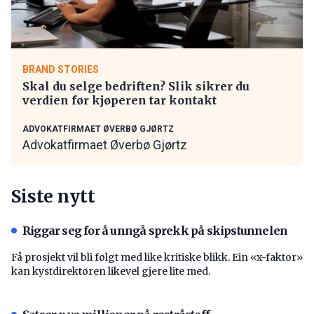
BRAND STORIES
Skal du selge bedriften? Slik sikrer du
verdien før kjøperen tar kontakt
ADVOKATFIRMAET ØVERBØ GJØRTZ
Advokatfirmaet Øverbø Gjørtz
Siste nytt
Riggar seg for å unngå sprekk på skipstunnelen
Få prosjekt vil bli følgt med like kritiske blikk. Ein «x-faktor»
kan kystdirektøren likevel gjere lite med.