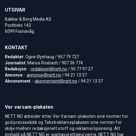
UTGIVAR
Bakkar & Berg Media AS
Postboks 142
6099 Fosnavåg
KONTAKT
Redaktør
: Ogne Øyehaug / 957 79 727
Journalist
: Marius Rosbach / 907 36 774
Redaksjon
: -
redaksjon@nett.no
/ 95 77 97 27
Annonse
: -
annonse@nett.no
/ 94 21 13 37
Abonnement
: -
abonnement@nett.no
/ 94 21 13 37
Ver varsam-plakaten
NETT NO arbeider etter Ver Varsam-plakaten sine normer for
god presseskikk og Tekstreklameplakaten sine normer for
skilje mellom redaksjonelt stoff og reklame/sponsing. Alt
innhald på NETT NO er opphavsrettsleg verna. NETT NO har