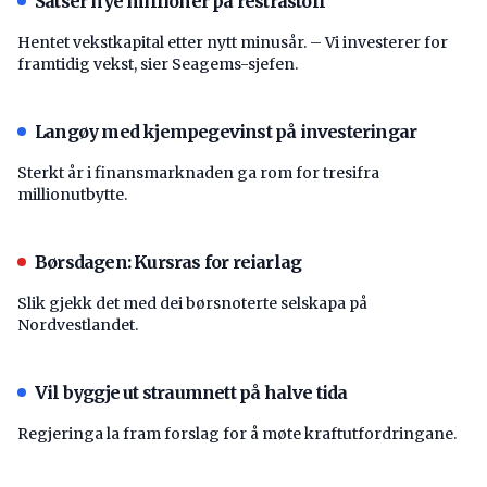
Satser nye millioner på restråstoff
Hentet vekstkapital etter nytt minusår. – Vi investerer for
framtidig vekst, sier Seagems-sjefen.
Langøy med kjempegevinst på investeringar
Sterkt år i finansmarknaden ga rom for tresifra
millionutbytte.
Børsdagen: Kursras for reiarlag
Slik gjekk det med dei børsnoterte selskapa på
Nordvestlandet.
Vil byggje ut straumnett på halve tida
Regjeringa la fram forslag for å møte kraftutfordringane.