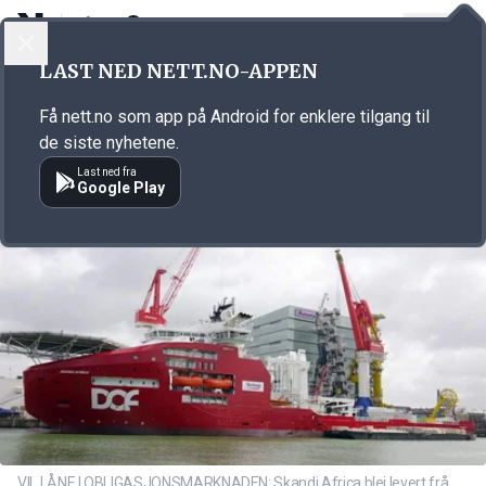
LOGG INN
MENY
Annonsørinnhold
LAST NED NETT.NO-APPEN
Link for annonse
Få nett.no som app på Android for enklere tilgang til
de siste nyhetene.
Last ned fra
Google Play
VIL LÅNE I OBLIGASJONSMARKNADEN: Skandi Africa blei levert frå