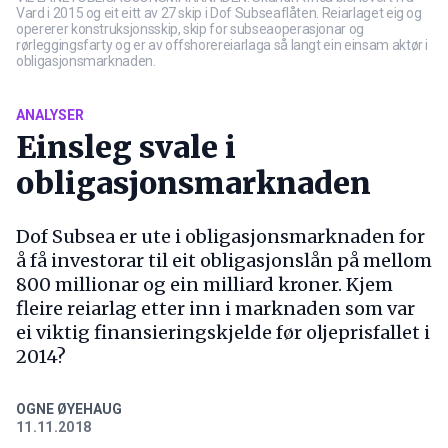
Vard i 2015 og eit eitt av 27 skip i Dof Subseaflåten. Reiarlaget eig og
opererer konstruksjonsskip, skip for subseaoperasjonar og
rørleggingsfarty og er av offshorereiarlaga så langt ein einsam aktør i
obligasjonsmarknaden.
ANALYSER
Einsleg svale i
obligasjonsmarknaden
Dof Subsea er ute i obligasjonsmarknaden for
å få investorar til eit obligasjonslån på mellom
800 millionar og ein milliard kroner. Kjem
fleire reiarlag etter inn i marknaden som var
ei viktig finansieringskjelde før oljeprisfallet i
2014?
OGNE ØYEHAUG
11.11.2018