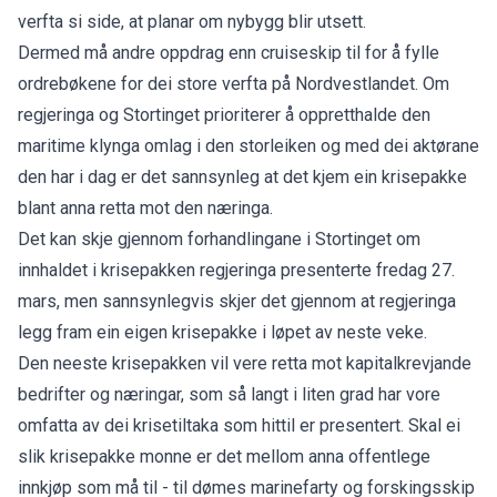
verfta si side, at planar om nybygg blir utsett.
Dermed må andre oppdrag enn cruiseskip til for å fylle
ordrebøkene for dei store verfta på Nordvestlandet. Om
regjeringa og Stortinget prioriterer å oppretthalde den
maritime klynga omlag i den storleiken og med dei aktørane
den har i dag er det sannsynleg at det kjem ein krisepakke
blant anna retta mot den næringa.
Det kan skje gjennom forhandlingane i Stortinget om
innhaldet i krisepakken regjeringa presenterte fredag 27.
mars, men sannsynlegvis skjer det gjennom at regjeringa
legg fram ein eigen krisepakke i løpet av neste veke.
Den neeste krisepakken vil vere retta mot kapitalkrevjande
bedrifter og næringar, som så langt i liten grad har vore
omfatta av dei krisetiltaka som hittil er presentert. Skal ei
slik krisepakke monne er det mellom anna offentlege
innkjøp som må til - til dømes marinefarty og forskingsskip