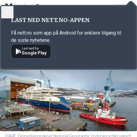
LOGG INN
MENY
Annonsørinnhold
LAST NED NETT.NO-APPEN
Link for annonse
Få nett.no som app på Android for enklere tilgang til
de siste nyhetene.
Last ned fra
Google Play
I FARE: Ekspedisjonsskipet National Geographic Endurance blei sjøsett