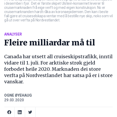
i desember i fjor. Det er første skipet Ulstein-konsernet leverer til
cruisemarknaden frå eige verft og med eigen konstruksjon. No er
cruisemarknanden hardt råka av koronaepidemien. Den kan i beste
fall gjere at cruiseselskapa ventar med å bestille nye skip, noko som vil
gå ut over verfta på Nordvestlandet.
ANALYSER
Fleire milliardar må til
Canada har utsett all cruiseskipstrafikk, inntil
vidare til 1. juli. For arktiske strøk gjeld
forbodet heile 2020. Marknaden dei store
verfta på Nordvestlandet har satsa på er i store
vanskar.
OGNE ØYEHAUG
29.03.2020