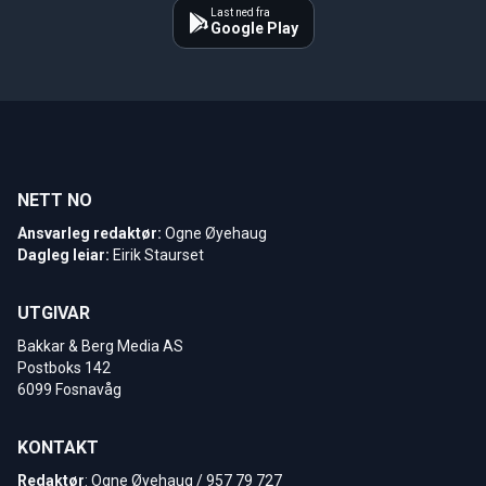
Last ned fra
Google Play
NETT NO
Ansvarleg redaktør:
Ogne Øyehaug
Dagleg leiar:
Eirik Staurset
UTGIVAR
Bakkar & Berg Media AS
Postboks 142
6099 Fosnavåg
KONTAKT
Redaktør
: Ogne Øyehaug / 957 79 727