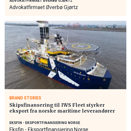
ADVOKATFIRMAET ØVERBØ GJØRTZ
Advokatfirmaet Øverbø Gjørtz
BRAND STORIES
Skipsfinansering til IWS Fleet styrker
eksport fra norske maritime leverandører
EKSFIN - EKSPORTFINANSIERING NORGE
Eksfin - Eksportfinansiering Norge