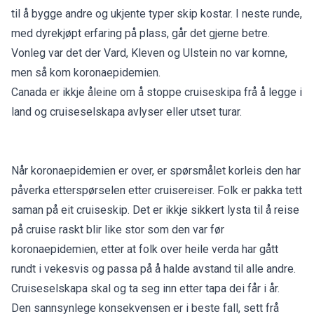
til å bygge andre og ukjente typer skip kostar. I neste runde,
med dyrekjøpt erfaring på plass, går det gjerne betre.
Vonleg var det der Vard, Kleven og Ulstein no var komne,
men så kom koronaepidemien.
Canada er ikkje åleine om å stoppe cruiseskipa frå å legge i
land og cruiseselskapa avlyser eller utset turar.
Når koronaepidemien er over, er spørsmålet korleis den har
påverka etterspørselen etter cruisereiser. Folk er pakka tett
saman på eit cruiseskip. Det er ikkje sikkert lysta til å reise
på cruise raskt blir like stor som den var før
koronaepidemien, etter at folk over heile verda har gått
rundt i vekesvis og passa på å halde avstand til alle andre.
Cruiseselskapa skal og ta seg inn etter tapa dei får i år.
Den sannsynlege konsekvensen er i beste fall, sett frå