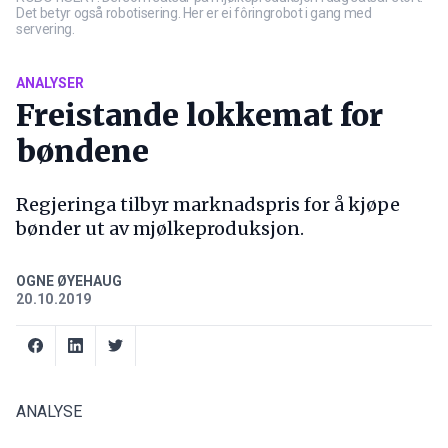
Det betyr også robotisering. Her er ei fôringrobot i gang med
servering.
ANALYSER
Freistande lokkemat for
bøndene
Regjeringa tilbyr marknadspris for å kjøpe
bønder ut av mjølkeproduksjon.
OGNE ØYEHAUG
20.10.2019
ANALYSE