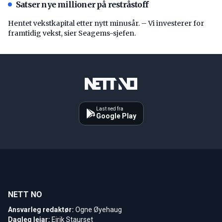
Satser nye millioner på restråstoff
Hentet vekstkapital etter nytt minusår. – Vi investerer for
framtidig vekst, sier Seagems-sjefen.
Last ned fra
Google Play
NETT NO
Ansvarleg redaktør:
Ogne Øyehaug
Dagleg leiar:
Eirik Staurset