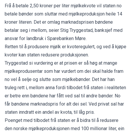
Frå å betale 2,50 kroner per liter mjølkekvote vil staten no
betale bønder som sluttar med mjølkeproduksjon heile 14
kroner literen. Det er omlag marknadsprisen bøndene
betalar seg i mellom, seier Stig Tryggestad, banksjef med
ansvar for landbruk i Sparebanken Møre.
Retten til å produsere mjølk er kvoteregulert, og ved å kjøpe
kvoter kan staten redusere produksjonen.
Tryggestad si vurdering er at prisen er så høg at mange
mjølkeprodusentar som har vurdert om dei skal halde fram
no vel å selje og slutte som mjølkebønder. Det har han
truleg rett i, mellom anna fordi tilbodet frå staten i realiteten
er betre enn bøndene har fått ved sal til andre bønder. No
får bøndene marknadspris for alt dei sel. Ved privat sal har
staten inndratt ein andel av kvota, til låg pris.
Poenget med tilbodet frå staten er å bidra til å redusere
den norske mjølkeproduksjonen med 100 millionar liter, ein