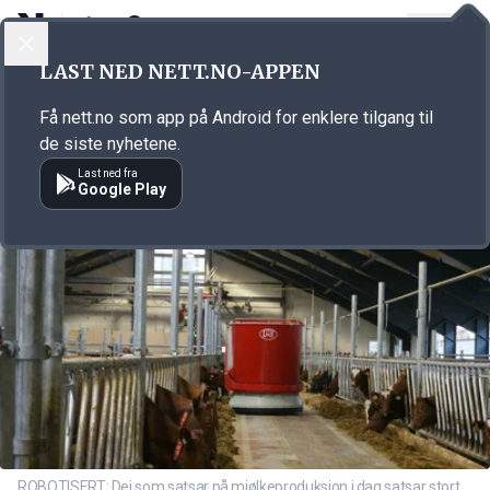
LOGG INN
MENY
Annonsørinnhold
LAST NED NETT.NO-APPEN
Link for annonse
Få nett.no som app på Android for enklere tilgang til
de siste nyhetene.
Last ned fra
Google Play
ROBOTISERT: Dei som satsar på mjølkeproduksjon i dag satsar stort.