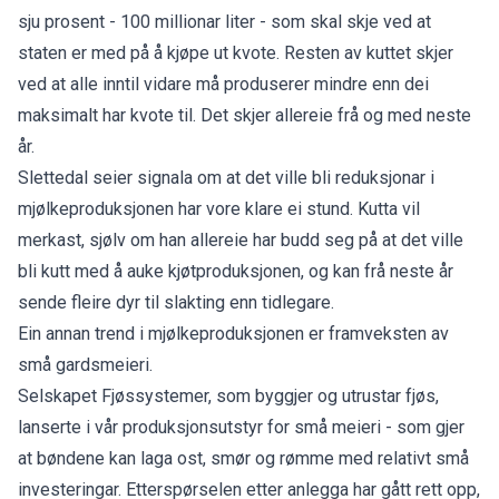
sju prosent - 100 millionar liter - som skal skje ved at
staten er med på å kjøpe ut kvote. Resten av kuttet skjer
ved at alle inntil vidare må produserer mindre enn dei
maksimalt har kvote til. Det skjer allereie frå og med neste
år.
Slettedal seier signala om at det ville bli reduksjonar i
mjølkeproduksjonen har vore klare ei stund. Kutta vil
merkast, sjølv om han allereie har budd seg på at det ville
bli kutt med å auke kjøtproduksjonen, og kan frå neste år
sende fleire dyr til slakting enn tidlegare.
Ein annan trend i mjølkeproduksjonen er framveksten av
små gardsmeieri.
Selskapet Fjøssystemer, som byggjer og utrustar fjøs,
lanserte i vår produksjonsutstyr for små meieri - som gjer
at bøndene kan laga ost, smør og rømme med relativt små
investeringar. Etterspørselen etter anlegga har gått rett opp,