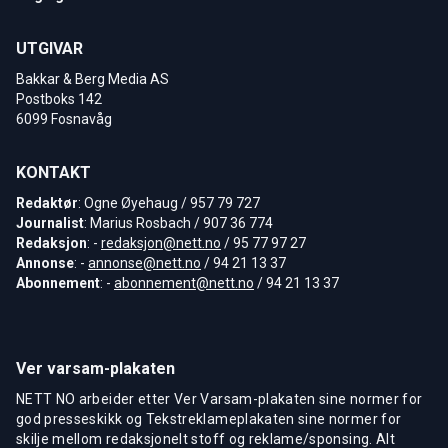
UTGIVAR
Bakkar & Berg Media AS
Postboks 142
6099 Fosnavåg
KONTAKT
Redaktør
: Ogne Øyehaug / 957 79 727
Journalist
: Marius Rosbach / 907 36 774
Redaksjon
: -
redaksjon@nett.no
/ 95 77 97 27
Annonse
: -
annonse@nett.no
/ 94 21 13 37
Abonnement
: -
abonnement@nett.no
/ 94 21 13 37
Ver varsam-plakaten
NETT NO arbeider etter Ver Varsam-plakaten sine normer for
god presseskikk og Tekstreklameplakaten sine normer for
skilje mellom redaksjonelt stoff og reklame/sponsing. Alt