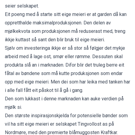
seier selskapet.
Eit poeng med å starte sitt eige meieri er at garden då kan
oppretthalde maksimalproduksjonen. Den delen av
mjølkekvota som produksjonen må reduserast med, treng
ikkje kuttast så sant den blir bruk til eige meieri.
Sjølv om investeringa ikkje er så stor så følgjer det mykje
arbeid med å lage ost, smør eller rømme. Dessuten skal
produkta slå an i marknaden. Difor blir det truleg berre eit
fåtal av bøndene som må kutte produksjonen som endar
opp med eige meieri. Men dei som har leika med tanken har
i alle fall fått eit påskot til å gå i gang.
Den som lukkast i denne marknaden kan auke verdien på
mjølk si.
Den største inspirasjonskjelda for potensielle bønder som
vil ha sitt eige meieri er selskapet Tingvollost as på
Nordmøre, med den premierte blåmuggosten Kraftkar.