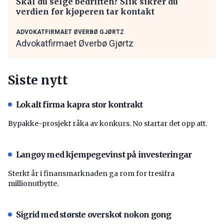
Skal du selge bedriften? Slik sikrer du
verdien før kjøperen tar kontakt
ADVOKATFIRMAET ØVERBØ GJØRTZ
Advokatfirmaet Øverbø Gjørtz
Siste nytt
Lokalt firma kapra stor kontrakt
Bypakke-prosjekt råka av konkurs. No startar det opp att.
Langøy med kjempegevinst på investeringar
Sterkt år i finansmarknaden ga rom for tresifra
millionutbytte.
Sigrid med største overskot nokon gong