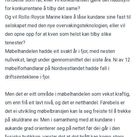
for konkurrentane å tilby det same?
Og vil Rolls-Royce Marine klare å låse kundane sine fast til
selskapet med den nye overvakingsteknologien, eller vil
den opne opp for at kven som helst kan tilby slike
tenester?
Møbelhandelen hadde eit svakt år i fjor, med nesten
nullvekst, langt under gjennomsnittet dei siste åra. Ni av 12
møbelforhandlarar på Nordvestlandet hadde fall i
driftsinntektene i fjor.
Men det er eitt område i møbelhandelen som vekst kraftig,
om enn frå eit lavt nivå, og det er netthandel. Førebels er
det ei utvikling møbelbransjen kan la seg freiste til å trekke
på skuldrane av. Men i samanheng med at kundane i
aukande grad orienterer seg på nettet før dei går i den
fysiske butikken, varslar det at det brått kan kome store