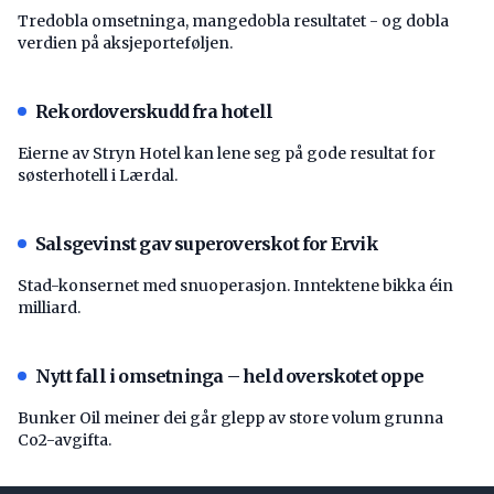
Tredobla omsetninga, mangedobla resultatet - og dobla
verdien på aksjeporteføljen.
Rekordoverskudd fra hotell
Eierne av Stryn Hotel kan lene seg på gode resultat for
søsterhotell i Lærdal.
Salsgevinst gav superoverskot for Ervik
Stad-konsernet med snuoperasjon. Inntektene bikka éin
milliard.
Nytt fall i omsetninga – held overskotet oppe
Bunker Oil meiner dei går glepp av store volum grunna
Co2-avgifta.