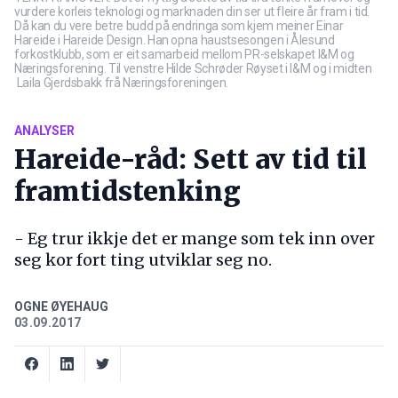
vurdere korleis teknologi og marknaden din ser ut fleire år fram i tid.
Då kan du vere betre budd på endringa som kjem meiner Einar
Hareide i Hareide Design. Han opna haustsesongen i Ålesund
forkostklubb, som er eit samarbeid mellom PR-selskapet I&M og
Næringsforening. Til venstre Hilde Schrøder Røyset i I&M og i midten
Laila Gjerdsbakk frå Næringsforeningen.
ANALYSER
Hareide-råd: Sett av tid til
framtidstenking
- Eg trur ikkje det er mange som tek inn over
seg kor fort ting utviklar seg no.
OGNE ØYEHAUG
03.09.2017