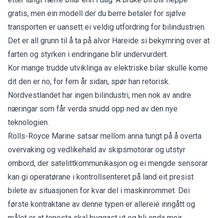
gratis, men ein modell der du berre betaler for sjølve
transporten er uansett ei veldig utfordring for bilindustrien.
Det er all grunn til å ta på alvor Hareide si bekymring over at
farten og styrken i endringane blir undervurdert.
Kor mange trudde utviklinga av elektriske bilar skulle kome
dit den er no, for fem år sidan, spør han retorisk.
Nordvestlandet har ingen bilindustri, men nok av andre
næringar som får verda snudd opp ned av den nye
teknologien.
Rolls-Royce Marine satsar mellom anna tungt på å overta
overvaking og vedlikehald av skipsmotorar og utstyr
ombord, der satelittkommunikasjon og ei mengde sensorar
kan gi operatørane i kontrollsenteret på land eit presist
bilete av situasjonen for kvar del i maskinrommet. Dei
første kontraktane av denne typen er allereie inngått og
målet er at tenesta skal byggast ut og bli enda meir