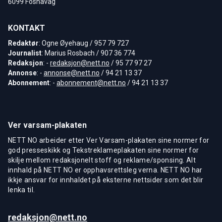
6099 Fosnavåg
KONTAKT
Redaktør
: Ogne Øyehaug / 957 79 727
Journalist
: Marius Rosbach / 907 36 774
Redaksjon
: -
redaksjon@nett.no
/ 95 77 97 27
Annonse
: -
annonse@nett.no
/ 94 21 13 37
Abonnement
: -
abonnement@nett.no
/ 94 21 13 37
Ver varsam-plakaten
NETT NO arbeider etter Ver Varsam-plakaten sine normer for
god presseskikk og Tekstreklameplakaten sine normer for
skilje mellom redaksjonelt stoff og reklame/sponsing. Alt
innhald på NETT NO er opphavsrettsleg verna. NETT NO har
ikkje ansvar for innhaldet på eksterne nettsider som det blir
lenka til.
redaksjon@nett.no