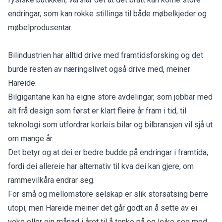
endringar, som kan rokke stillinga til både møbelkjeder og
møbelprodusentar.
Bilindustrien har alltid drive med framtidsforsking og det
burde resten av næringslivet også drive med, meiner
Hareide.
Bilgigantane kan ha eigne store avdelingar, som jobbar med
alt frå design som først er klart fleire år fram i tid, til
teknologi som utfordrar korleis bilar og bilbransjen vil sjå ut
om mange år.
Det betyr og at dei er bedre budde på endringar i framtida,
fordi dei allereie har alternativ til kva dei kan gjere, om
rammevilkåra endrar seg.
For små og mellomstore selskap er slik storsatsing berre
utopi, men Hareide meiner det går godt an å sette av ei
veke eller ein månad i året til å tenke på og leike seg med