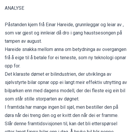
ANALYSE
Påstanden kjem frå Einar Hareide, grunnleggar og leiar av ,
som var gjest og innleiar då dro i gang haustsesongen på
tampen av august.
Hareide snakka mellom anna om betydninga av overgangen
frå å eige til å betale for ei teneste, som ny teknologi opnar
opp for.
Det klaraste dømet er bilindustrien, der utviklinga av
sjølvstyrte bilar opnar opp ei langt meir effektiv utnytting av
bilparken enn med dagens modell, der dei fleste eig ein bil
som står stille storparten av døgnet.
I framtida har mange ingen bil sjøl, men bestiller den på
døra når dei treng den og er kvitt den når dei er framme.
Slår denne framtidsvisjonen til, kan det bli etterspørsel
etter langt færre bilar enn i dag. Å bruke bil blir neppe