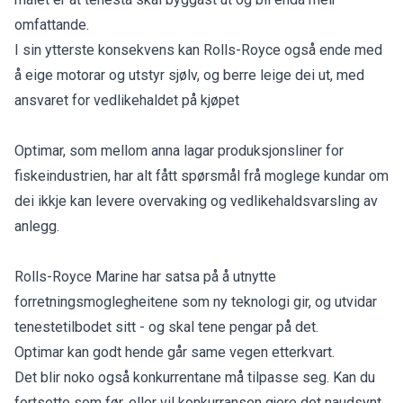
omfattande.
I sin ytterste konsekvens kan Rolls-Royce også ende med
å eige motorar og utstyr sjølv, og berre leige dei ut, med
ansvaret for vedlikehaldet på kjøpet
Optimar, som mellom anna lagar produksjonsliner for
fiskeindustrien, har alt fått spørsmål frå moglege kundar om
dei ikkje kan levere overvaking og vedlikehaldsvarsling av
anlegg.
Rolls-Royce Marine har satsa på å utnytte
forretningsmoglegheitene som ny teknologi gir, og utvidar
tenestetilbodet sitt - og skal tene pengar på det.
Optimar kan godt hende går same vegen etterkvart.
Det blir noko også konkurrentane må tilpasse seg. Kan du
fortsette som før, eller vil konkurransen gjere det naudsynt