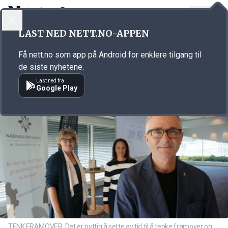
LOGG INN
MENY
Annonsørinnhold
LAST NED NETT.NO-APPEN
Link for annonse
Få nett.no som app på Android for enklere tilgang til
de siste nyhetene.
Last ned fra
Google Play
TENK FRAMOVER: Det er nyttig å sette av tid til å tenke framover og