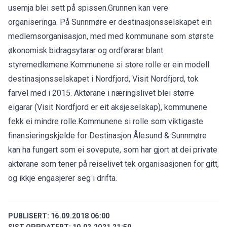
usemja blei sett på spissen.Grunnen kan vere
organiseringa. På Sunnmøre er destinasjonsselskapet ein
medlemsorganisasjon, med med kommunane som største
økonomisk bidragsytarar og ordførarar blant
styremedlemene.Kommunene si store rolle er ein modell
destinasjonsselskapet i Nordfjord, Visit Nordfjord, tok
farvel med i 2015. Aktørane i næringslivet blei større
eigarar (Visit Nordfjord er eit aksjeselskap), kommunene
fekk ei mindre rolle.Kommunene si rolle som viktigaste
finansieringskjelde for Destinasjon Ålesund & Sunnmøre
kan ha fungert som ei sovepute, som har gjort at dei private
aktørane som tener på reiselivet tek organisasjonen for gitt,
og ikkje engasjerer seg i drifta.
PUBLISERT:
16.09.2018 06:00
SIST OPPDATERT:
10.02.2021 21:59