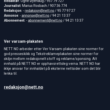
Redaktør
: Ogne Øyehaug / 957 79 727
Journalist
: Marius Rosbach / 907 36 774
Redaksjon
: -
redaksjon@nett.no
/ 95 77 97 27
Annonse
: -
annonse@nett.no
/ 94 21 13 37
Abonnement
: -
abonnement@nett.no
/ 94 21 13 37
Ver varsam-plakaten
NETT NO arbeider etter Ver Varsam-plakaten sine normer for
god presseskikk og Tekstreklameplakaten sine normer for
skilje mellom redaksjonelt stoff og reklame/sponsing. Alt
innhald på NETT NO er opphavsrettsleg verna. NETT NO har
ikkje ansvar for innhaldet på eksterne nettsider som det blir
lenka til.
redaksjon@nett.no