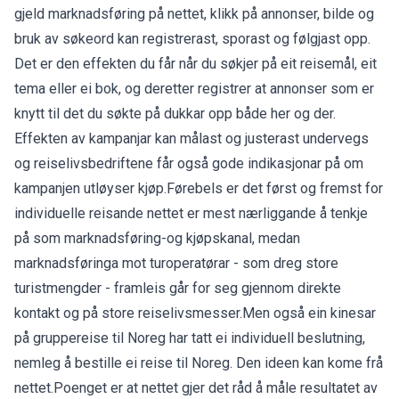
gjeld marknadsføring på nettet, klikk på annonser, bilde og
bruk av søkeord kan registrerast, sporast og følgjast opp.
Det er den effekten du får når du søkjer på eit reisemål, eit
tema eller ei bok, og deretter registrer at annonser som er
knytt til det du søkte på dukkar opp både her og der.
Effekten av kampanjar kan målast og justerast undervegs
og reiselivsbedriftene får også gode indikasjonar på om
kampanjen utløyser kjøp.Førebels er det først og fremst for
individuelle reisande nettet er mest nærliggande å tenkje
på som marknadsføring-og kjøpskanal, medan
marknadsføringa mot turoperatørar - som dreg store
turistmengder - framleis går for seg gjennom direkte
kontakt og på store reiselivsmesser.Men også ein kinesar
på gruppereise til Noreg har tatt ei individuell beslutning,
nemleg å bestille ei reise til Noreg. Den ideen kan kome frå
nettet.Poenget er at nettet gjer det råd å måle resultatet av