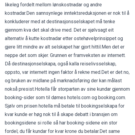
likeleg fordelt mellom lønskostnadar og andre
kostnadar.Den sannsynlege inntektsreduksjonen er nok til å
konkluderer med at destinasjonsselskapet må tenke
gjennom kva det skal drive med. Det er sjølvsagt eit
alternativ å kutte kostnadar etter ostehøvelprinsippet og
gjere litt mindre av alt selskapet har gjort hittil.Men det er
neppe det som skjer. Grunnen er framveksten av internett.
Då destinasjonselskapa, også kalla reiselivsselskap,
oppsto, var internett ingen faktor å rekne med.Det er det no,
og bruken av midlane på marknadsføring der kan målast
nokså presist.Hotella får storparten av sine kundar gjennom
booking-sider som til dømes hotels.com og booking.com.
Sjølv om prisen hotella må betale til bookingselskapa for
kvar kunde er høg nok til å skape debatt i bransjen om
bookingsidene si rolle så har booking-sidene ein stor
fordel; du får kundar for kvar krone du betalar.Det same