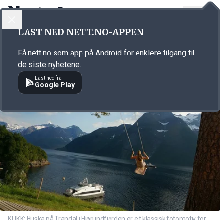
LOGG INN
MENY
Annonsørinnhold
LAST NED NETT.NO-APPEN
Link for annonse
Få nett.no som app på Android for enklere tilgang til
de siste nyhetene.
Last ned fra
Google Play
KLIKK: Huska på Trandal i Hjørundfjorden er eit klassisk fotomotiv for