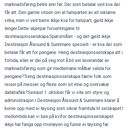
marknadsføring betre enn før. Dei som betalar veit kva dei
får att. Den gamle vitsen om at halvparten av all reklame
virka, men vi veit berre ikkje kva for halvpart, gjeld ikkje
lenger.Dette skjerpar forventingane til
destinasjonsselskapa.Spørsmålet - og det gjeld ikkje
Destinasjon Ålesund & Sunnmøre spesielt - er kva dei som
betalar får att for pengane. Heng destinasjonsselskapa att i
fortida, eller er dei på veg mot å bli ein leverandør av
marknadsføring som gir medlemane målbar valuta for
pengane?Treng destinasjonsselskapa færre folk som
reiser på messer og fleire som sit inne og overvakar
datatrafikk?Seinast 1. oktober får vi vite om styre og
administrasjon i Destinasjon Ålesund & Sunnmøre klarer å
kome opp med ei løysing som sikrar framtida til selskapet.I
mellomtida kan vi lure på kvifor destinasjonsselskapet
ikkje har fanga opp misnøyen og funne ei løysing før