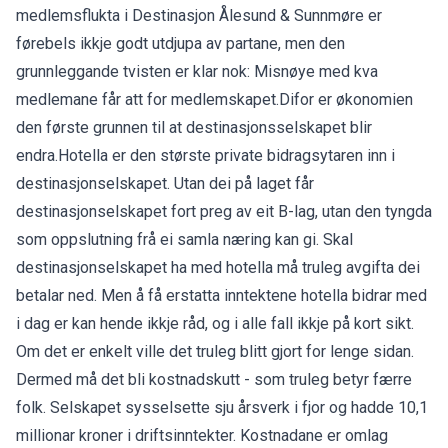
medlemsflukta i Destinasjon Ålesund & Sunnmøre er
førebels ikkje godt utdjupa av partane, men den
grunnleggande tvisten er klar nok: Misnøye med kva
medlemane får att for medlemskapet.Difor er økonomien
den første grunnen til at destinasjonsselskapet blir
endra.Hotella er den største private bidragsytaren inn i
destinasjonselskapet. Utan dei på laget får
destinasjonselskapet fort preg av eit B-lag, utan den tyngda
som oppslutning frå ei samla næring kan gi. Skal
destinasjonselskapet ha med hotella må truleg avgifta dei
betalar ned. Men å få erstatta inntektene hotella bidrar med
i dag er kan hende ikkje råd, og i alle fall ikkje på kort sikt.
Om det er enkelt ville det truleg blitt gjort for lenge sidan.
Dermed må det bli kostnadskutt - som truleg betyr færre
folk. Selskapet sysselsette sju årsverk i fjor og hadde 10,1
millionar kroner i driftsinntekter. Kostnadane er omlag