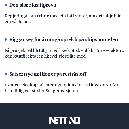
Den store kraftprøva
Regjeringa kan rekne med ein tøff vinter, om det ikkje blir
ein våt haust.
Riggar seg for å unngå sprekk på skipstunnelen
Få prosjekt vil bli følgt med like kritiske blikk. Ein «x-faktor»
kan kystdirektøren likevel gjere lite med.
Satser nye millioner på restråstoff
Hentet vekstkapital etter nytt minusår. – Vi investerer for
framtidig vekst, sier Seagems-sjefen.