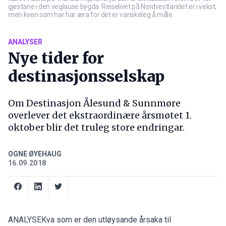
gjestane i den veglause bygda. Reiselivet på Nordvestlandet er i vekst,
men kven som har har æra for det er vanskeleg å måle.
ANALYSER
Nye tider for
destinasjonsselskap
Om Destinasjon Ålesund & Sunnmøre
overlever det ekstraordinære årsmøtet 1.
oktober blir det truleg store endringar.
OGNE ØYEHAUG
16.09.2018
ANALYSEKva som er den utløysande årsaka til