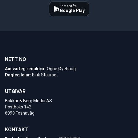
Last ned fra
Google Play
NETT NO
Ansvarleg redaktør:
Ogne Øyehaug
Dagleg leiar:
Eirik Staurset
UTGIVAR
Bakkar & Berg Media AS
Postboks 142
6099 Fosnavåg
KONTAKT