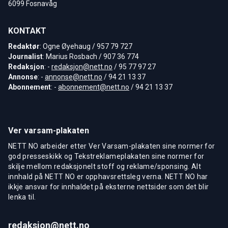
6099 Fosnavåg
KONTAKT
Redaktør
: Ogne Øyehaug / 957 79 727
Journalist
: Marius Rosbach / 907 36 774
Redaksjon
: -
redaksjon@nett.no
/ 95 77 97 27
Annonse
: -
annonse@nett.no
/ 94 21 13 37
Abonnement
: -
abonnement@nett.no
/ 94 21 13 37
Ver varsam-plakaten
NETT NO arbeider etter Ver Varsam-plakaten sine normer for
god presseskikk og Tekstreklameplakaten sine normer for
skilje mellom redaksjonelt stoff og reklame/sponsing. Alt
innhald på NETT NO er opphavsrettsleg verna. NETT NO har
ikkje ansvar for innhaldet på eksterne nettsider som det blir
lenka til.
redaksjon@nett.no