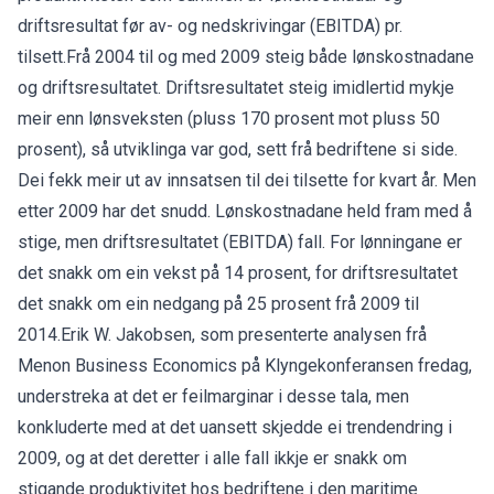
driftsresultat før av- og nedskrivingar (EBITDA) pr.
tilsett.Frå 2004 til og med 2009 steig både lønskostnadane
og driftsresultatet. Driftsresultatet steig imidlertid mykje
meir enn lønsveksten (pluss 170 prosent mot pluss 50
prosent), så utviklinga var god, sett frå bedriftene si side.
Dei fekk meir ut av innsatsen til dei tilsette for kvart år. Men
etter 2009 har det snudd. Lønskostnadane held fram med å
stige, men driftsresultatet (EBITDA) fall. For lønningane er
det snakk om ein vekst på 14 prosent, for driftsresultatet
det snakk om ein nedgang på 25 prosent frå 2009 til
2014.Erik W. Jakobsen, som presenterte analysen frå
Menon Business Economics på Klyngekonferansen fredag,
understreka at det er feilmarginar i desse tala, men
konkluderte med at det uansett skjedde ei trendendring i
2009, og at det deretter i alle fall ikkje er snakk om
stigande produktivitet hos bedriftene i den maritime