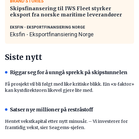
BRAND STORIES
Skipsfinansering til IWS Fleet styrker
eksport fra norske maritime leverandører
EKSFIN - EKSPORTFINANSIERING NORGE
Eksfin - Eksportfinansiering Norge
Siste nytt
Riggar seg for å unngå sprekk på skipstunnelen
Få prosjekt vil bli følgt med like kritiske blikk. Ein «x-faktor»
kan kystdirektøren likevel gjere lite med.
Satser nye millioner på restråstoff
Hentet vekstkapital etter nytt minusår. – Vi investerer for
framtidig vekst, sier Seagems-sjefen.