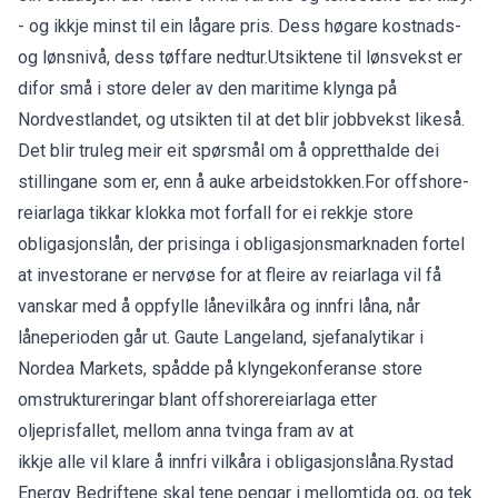
- og ikkje minst til ein lågare pris. Dess høgare kostnads-
og lønsnivå, dess tøffare nedtur.Utsiktene til lønsvekst er
difor små i store deler av den maritime klynga på
Nordvestlandet, og utsikten til at det blir jobbvekst likeså.
Det blir truleg meir eit spørsmål om å oppretthalde dei
stillingane som er, enn å auke arbeidstokken.For offshore-
reiarlaga tikkar klokka mot forfall for ei rekkje store
obligasjonslån, der prisinga i obligasjonsmarknaden fortel
at investorane er nervøse for at fleire av reiarlaga vil få
vanskar med å oppfylle lånevilkåra og innfri låna, når
låneperioden går ut. Gaute Langeland, sjefanalytikar i
Nordea Markets, spådde på klyngekonferanse store
omstruktureringar blant offshorereiarlaga etter
oljeprisfallet, mellom anna tvinga fram av at
ikkje alle vil klare å innfri vilkåra i obligasjonslåna.Rystad
Energy Bedriftene skal tene pengar i mellomtida og, og tek