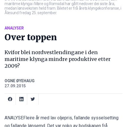
maritime klynga i Møre og Romsdal har gått nedover dei siste åra,
medan lønsveksten held fram. Biletet er frå årets klyngekonferanse, i
Ålesund fredag 25. september.
ANALYSER
Over toppen
Kvifor blei nordvestlendingane i den
maritime klynga mindre produktive etter
2009?
OGNE ØYEHAUG
27.09.2015
ANALYSEFleire år med lav oljepris, fallande sysselsetting
og fallande lønsemd. Det var noko av bodskapen frå