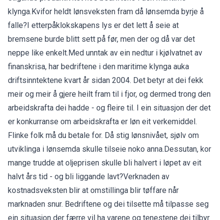
klynga.Kvifor heldt lønsveksten fram då lønsemda byrje å
falle?I etterpåklokskapens lys er det lett å seie at
bremsene burde blitt sett på før, men der og då var det
neppe like enkelt.Med unntak av ein nedtur i kjølvatnet av
finanskrisa, har bedriftene i den maritime klynga auka
driftsinntektene kvart år sidan 2004. Det betyr at dei fekk
meir og meir å gjere heilt fram til i fjor, og dermed trong den
arbeidskrafta dei hadde - og fleire til. I ein situasjon der det
er konkurranse om arbeidskrafta er løn eit verkemiddel.
Flinke folk må du betale for. Då stig lønsnivået, sjølv om
utviklinga i lønsemda skulle tilseie noko anna.Dessutan, kor
mange trudde at oljeprisen skulle bli halvert i løpet av eit
halvt års tid - og bli liggande lavt?Verknaden av
kostnadsveksten blir at omstillinga blir tøffare når
marknaden snur. Bedriftene og dei tilsette må tilpasse seg
ein situasjon der færre vil ha varene og tenestene dei tilbyr