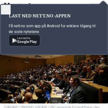
LOGG INN
MENY
Annonsørinnhold
LAST NED NETT.NO-APPEN
Link for annonse
Få nett.no som app på Android for enklere tilgang til
de siste nyhetene.
Last ned fra
Google Play
SVAKARE LØNSEMD; HØGARE LØN: Lønsemda for bedriftene i den