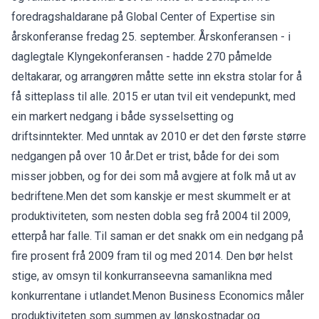
foredragshaldarane på Global Center of Expertise sin
årskonferanse fredag 25. september. Årskonferansen - i
daglegtale Klyngekonferansen - hadde 270 påmelde
deltakarar, og arrangøren måtte sette inn ekstra stolar for å
få sitteplass til alle. 2015 er utan tvil eit vendepunkt, med
ein markert nedgang i både sysselsetting og
driftsinntekter. Med unntak av 2010 er det den første større
nedgangen på over 10 år.Det er trist, både for dei som
misser jobben, og for dei som må avgjere at folk må ut av
bedriftene.Men det som kanskje er mest skummelt er at
produktiviteten, som nesten dobla seg frå 2004 til 2009,
etterpå har falle. Til saman er det snakk om ein nedgang på
fire prosent frå 2009 fram til og med 2014. Den bør helst
stige, av omsyn til konkurranseevna samanlikna med
konkurrentane i utlandet.Menon Business Economics måler
produktiviteten som summen av lønskostnadar og