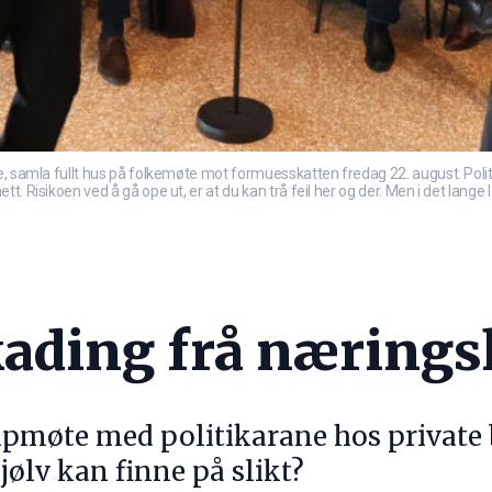
e, samla fullt hus på folkemøte mot formuesskatten fredag 22. august. Polit
 Risikoen ved å gå ope ut, er at du kan trå feil her og der. Men i det lange l
kading frå næringsl
møte med politikarane hos private b
jølv kan finne på slikt?