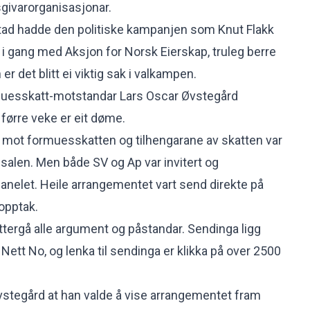
givarorganisasjonar.
tad hadde den politiske kampanjen som Knut Flakk
i gang med Aksjon for Norsk Eierskap, truleg berre
n er det blitt ei viktig sak i valkampen.
uesskatt-motstandar Lars Oscar Øvstegård
 førre veke er eit døme.
lle mot formuesskatten og tilhengarane av skatten var
salen. Men både SV og Ap var invitert og
panelet. Heile arrangementet vart send direkte på
 opptak.
tergå alle argument og påstandar. Sendinga ligg
 Nett No, og
lenka til sendinga
er klikka på over 2500
stegård at han valde å vise arrangementet fram