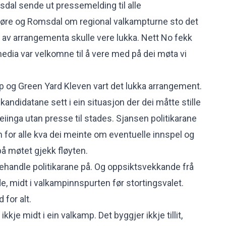
al sende ut pressemelding til alle
øre og Romsdal om regional valkampturne sto det
 av arrangementa skulle vere lukka. Nett No fekk
dia var velkomne til å vere med på dei møta vi
 og Green Yard Kleven vart det lukka arrangement.
andidatane sett i ein situasjon der dei måtte stille
eiinga utan presse til stades. Sjansen politikarane
am for alle kva dei meinte om eventuelle innspel og
på møtet gjekk fløyten.
ehandle politikarane på. Og oppsiktsvekkande frå
e, midt i valkampinnspurten før stortingsvalet.
d for alt.
ikkje midt i ein valkamp. Det byggjer ikkje tillit,