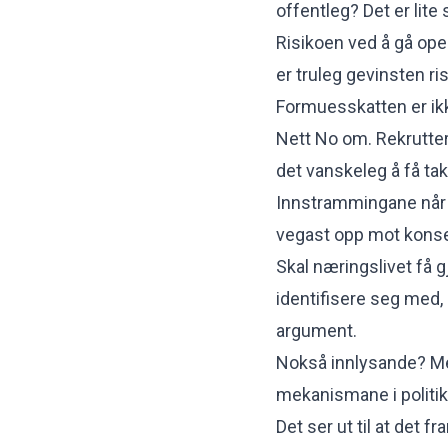
offentleg? Det er lit
Risikoen ved å gå ope u
er truleg gevinsten ri
Formuesskatten er ikkj
Nett No om. Rekrutteri
det vanskeleg å få tak
Innstrammingane når d
vegast opp mot konse
Skal næringslivet få
identifisere seg med, 
argument.
Nokså innlysande? Men h
mekanismane i politi
Det
ser ut til at det f