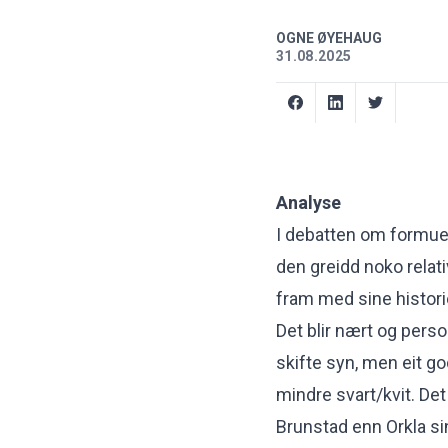
OGNE ØYEHAUG
31.08.2025
Analyse
I debatten om formues
den greidd noko relati
fram med sine histori
Det blir nært og person
skifte syn, men eit go
mindre svart/kvit. Det
Brunstad
enn Orkla si