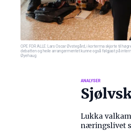
OPE FOR ALLE: Lars Oscar Øvstegård, i korterma skjorte til høgr
debatten og heile arrangermentet kunne også følgjast på internett.
Øyehaug
ANALYSER
Sjølvs
Lukka valkamp
næringslivet s