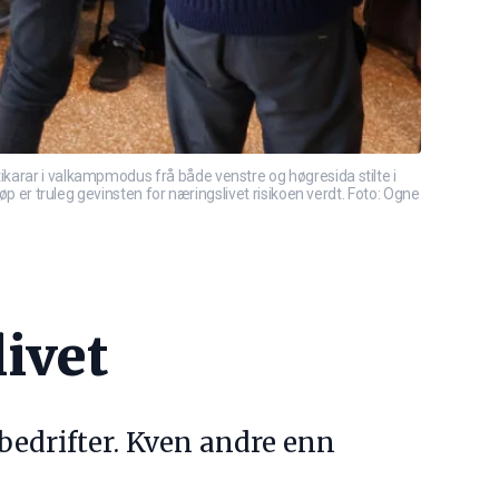
ikarar i valkampmodus frå både venstre og høgresida stilte i
øp er truleg gevinsten for næringslivet risikoen verdt. Foto: Ogne
ivet
edrifter. Kven andre enn