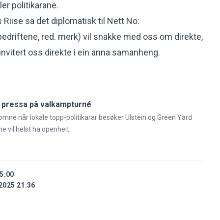
ler politikarane.
s Riise
sa det diplomatisk til Nett No:
bedriftene, red. merk) vil snakke med oss om direkte,
invitert oss direkte i ein anna samanheng.
av pressa på valkampturné
lkomne når lokale topp-politikarar besøker Ulstein og Green Yard
ne vil helst ha openheit.
5:00
2025 21:36