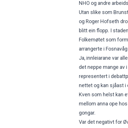
NHO og andre arbeids
Utan slike som Bruns
og Roger Hofseth dro 
blitt ein flopp. I stade
Folkemøtet
som form
arrangerte i Fosnavåg
Ja, innleiarane var a
det neppe mange av i 
representert i debatt
nettet og kan sjåast i
Kven som helst kan et
mellom anna ope hos
gongar.
Var det negativt for
Øv