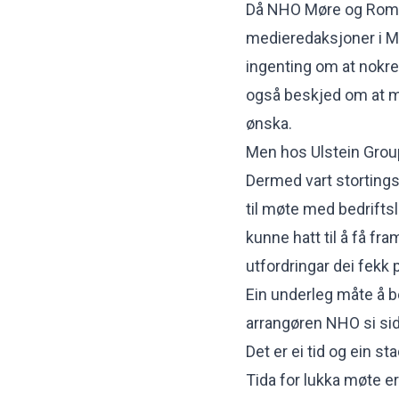
Då NHO Møre og Romsd
medieredaksjoner i M
ingenting om at nokre
også beskjed om at me
ønska.
Men hos Ulstein Group
Dermed vart stortingsk
til møte med bedriftsl
kunne hatt til å få fr
utfordringar dei fekk 
Ein underleg måte å b
arrangøren NHO si sid
Det er ei tid og ein sta
Tida for lukka møte er 