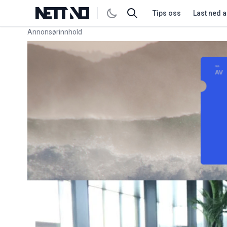
Tips oss
Last ned 
Annonsørinnhold
Link for annonse