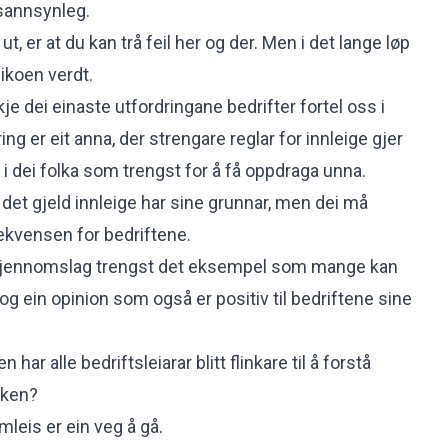
e sannsynleg.
t, er at du kan trå feil her og der. Men i det lange løp
sikoen verdt.
e dei einaste utfordringane bedrifter fortel oss i
ng er eit anna, der strengare reglar for innleige gjer
 i dei folka som trengst for å få oppdraga unna.
et gjeld innleige har sine grunnar, men dei må
kvensen for bedriftene.
 gjennomslag trengst det eksempel som mange kan
og ein opinion som også er positiv til bedriftene sine
ar alle bedriftsleiarar blitt flinkare til å forstå
kken?
ramleis er ein veg å gå.