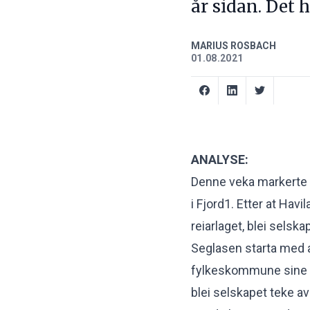
år sidan. Det 
MARIUS ROSBACH
01.08.2021
ANALYSE:
Denne veka markerte e
i Fjord1. Etter at Hav
reiarlaget,
blei selska
Seglasen starta med 
fylkeskommune sine ak
blei selskapet teke av