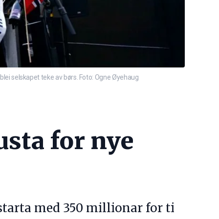
a blei selskapet teke av børs. Foto: Ogne Øyehaug
usta for nye
arta med 350 millionar for ti