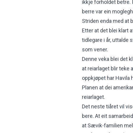
ikkje forholdet betre. 
berre var ein moglegh
Striden enda med at b
Etter at det blei klar
tidlegare i år, uttalde 
som vener
.
Denne veka blei det kl
at reiarlaget blir teke
oppkjøpet har Havila 
Planen at dei amerik
reiarlaget
.
Det neste tiåret vil v
bere. At eit samarbeid
at Sævik-familien mell