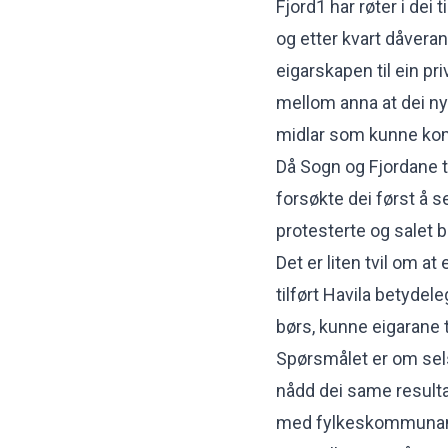
Fjord1 har røter i dei
og etter kvart dåver
eigarskapen til ein pri
mellom anna at dei ny
midlar som kunne kome
Då Sogn og Fjordane ti
forsøkte dei først å s
protesterte og salet 
Det er liten tvil om a
tilført Havila betydel
børs, kunne eigarane ta
Spørsmålet er om sel
nådd dei same resulta
med fylkeskommunane 