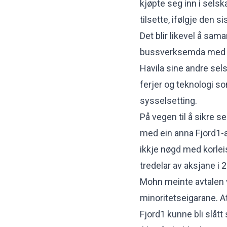
kjøpte seg inn i selsk
tilsette, ifølgje den s
Det blir likevel å sam
bussverksemda med 550
Havila sine andre sel
ferjer og teknologi s
sysselsetting.
På vegen til å sikre s
med ein anna Fjord1-
ikkje nøgd med korlei
tredelar av aksjane i 
Mohn meinte avtalen va
minoritetseigarane. At
Fjord1 kunne bli slåt