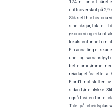
174 millionar. I tiåret
driftsoverskot på 2,9 mi
Slik sett har historia
sine aksjar, tok feil. 
økonomi og ei kontrakts
lokalsamfunnet om at h
Ein anna ting er skad
uhell og samanstøyt m
betre omdømme med mi
reiarlaget åra etter a
Fjord1 mot slutten av 
sidan førre ulykke. Sli
også fasiten for reiarla
Talet på arbeidsplassar