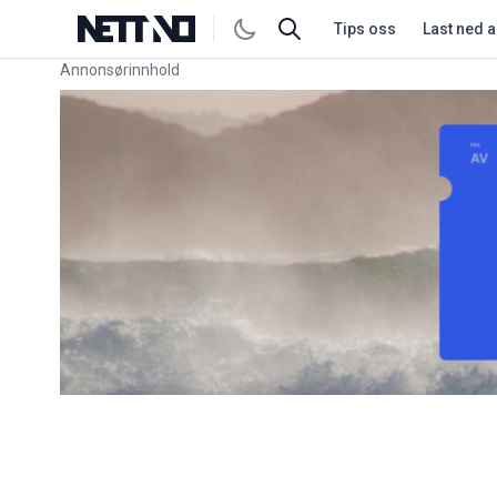
Tips oss
Last ned 
Annonsørinnhold
Link for annonse