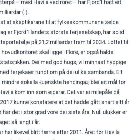
 etterpå – med Havila ved roret – har Fjord1 hatt eit
lliardar (!).
 vist at skeptikarane til at fylkeskommunane selde
I dag er Fjord1 landets største ferjeselskap, har solid
portefølje på 21,2 milliardar fram til 2034. Løftet til
ovudkontoret skal ligge i Florø, er også halde.
estatistikken. Dei med god hugs, vil minnast hyppige
ed ferjekaier rundt om på dei ulike sambanda. Eit
ndre sokalla «uønskte hendinga», blei eit mål for
t Havila kom inn som eigarar. Det var ei milepåle då
2017 kunne konstatere at det hadde gått snart eitt år
k har det i stor grad vore dei siste åra. Null ulukker er
get så langt i år.
 har likevel blitt færre etter 2011. Året før Havila