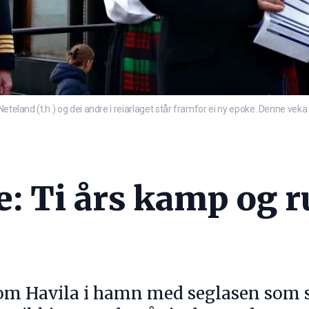
Neteland (t.h.) og dei andre i reiarlaget står framfor ei ny epoke. Denne vek
: Ti års kamp og r
m Havila i hamn med seglasen som st