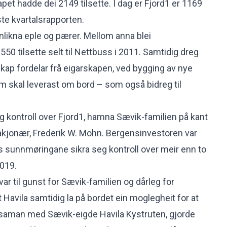
apet hadde dei 2149 tilsette. I dag er Fjord1 er 1169
iste kvartalsrapporten.
anlikna eple og pærer. Mellom anna blei
 tilsette selt til Nettbuss i 2011. Samtidig dreg
skap fordelar frå eigarskapen, ved bygging av nye
om skal leverast om bord – som også bidreg til
eg kontroll over Fjord1, hamna Sævik-familien på kant
akjonær, Frederik W. Mohn. Bergensinvestoren var
s sunnmøringane sikra seg kontroll over meir enn to
2019.
r til gunst for Sævik-familien og dårleg for
 Havila samtidig la på bordet ein moglegheit for at
t saman med Sævik-eigde Havila Kystruten, gjorde