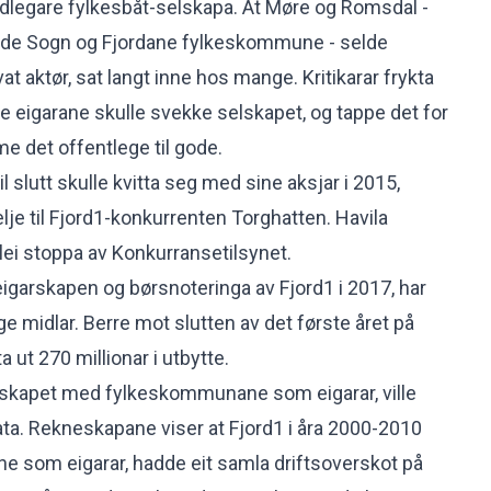
 tidlegare fylkesbåt-selskapa. At Møre og Romsdal -
ande Sogn og Fjordane fylkeskommune - selde
vat aktør, sat langt inne hos mange. Kritikarar frykta
e eigarane skulle svekke selskapet, og tappe det for
 det offentlege til gode.
l slutt skulle kvitta seg med sine aksjar i 2015,
elje til Fjord1-konkurrenten Torghatten. Havila
blei stoppa av Konkurransetilsynet.
t eigarskapen og børsnoteringa av Fjord1 i 2017, har
ege midlar. Berre mot slutten av det første året på
 ut 270 millionar i utbytte.
skapet med fylkeskommunane som eigarar, ville
ta. Rekneskapane viser at Fjord1 i åra 2000-2010
som eigarar, hadde eit samla driftsoverskot på