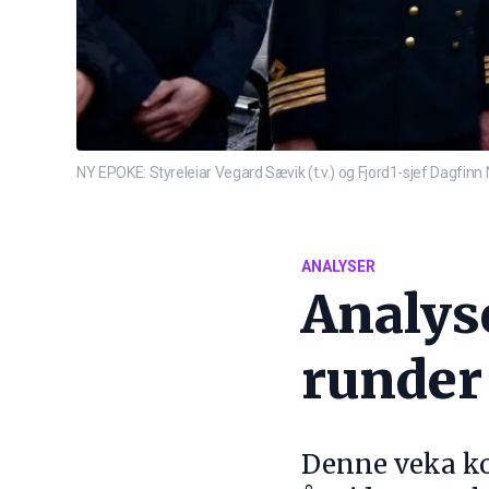
NY EPOKE: Styreleiar Vegard Sævik (t.v.) og Fjord1-sjef Dagfinn 
ANALYSER
Analyse
runder
Denne veka ko