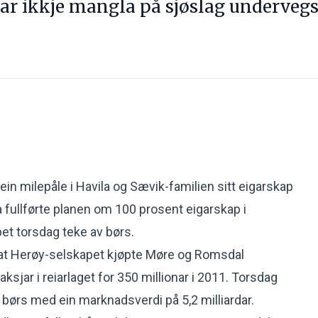
har ikkje mangla på sjøslag undervegs
in milepåle i Havila og Sævik-familien sitt eigarskap
ila fullførte planen om 100 prosent eigarskap i
pet torsdag teke av børs
.
at Herøy-selskapet kjøpte Møre og Romsdal
sjar i reiarlaget for 350 millionar i 2011. Torsdag
 børs med ein marknadsverdi på 5,2 milliardar.