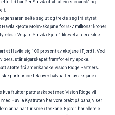
I ettertid har Per Sævik uttalt at ein samanslåing
eit.
ergensaren selte seg ut og trekte seg frå styret.
t at Havila kjøpte Mohn-aksjane for 877 millionar kroner
styreleiar
Vegard Sævik i Fjord1 likevel at dei skilde
art at Havila
eig 100 prosent av aksjane i Fjord1
. Ved
 av børs, står eigarskapet framfor ei ny epoke. I
hatt støtte frå amerikanske Vision Ridge Partners.
anske partnarane
tek over halvparten av aksjane i
ise kva frukter partnarskapet med Vision Ridge vil
 med Havila Kystruten har vore brakt på bana, viser
om anna har turisme i tankane. Fjord1 har allereie