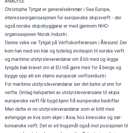
ANALYSE
Christophe Tytgat er generalsekretær i Sea Europe,
interesseorganisasjonen for europeiske skipsverft - der
også norske skipsbyggjarar er med gjennom NHO-
organisasjonen Norsk Industri.
Denne veke var Tytgat på Verftskonferansen i Ålesund. Der
kom han med ein klar og tydeleg invitasjon til norske verft
og maritime utstyrsleverandørar om å bli med og legge
tyngde bak kravet om at EU må gjere meir for å berge og
bygge opp att ein større europeisk verftsindustri.
For maritime utstyrsleverandørar ser det betre ut enn for
verfta. Omlag halvparten av utstyrsleveransane til skipa
europeiske verft får bygd kjem frå europeiske bedrifter.
Men dette er no utstyrsleverandørar som er blitt meir
avhengige av kva som skjer i Asia, hos kinesiske og sør-
koreanske verft. Det er eit trugsmål også mot posisjonen til