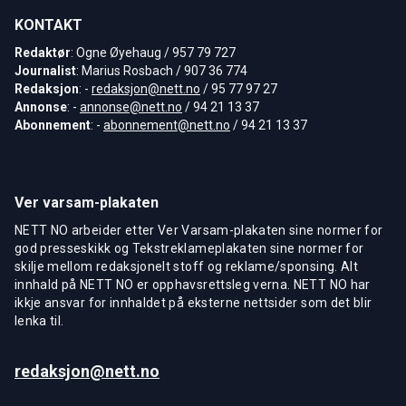
KONTAKT
Redaktør
: Ogne Øyehaug / 957 79 727
Journalist
: Marius Rosbach / 907 36 774
Redaksjon
: -
redaksjon@nett.no
/ 95 77 97 27
Annonse
: -
annonse@nett.no
/ 94 21 13 37
Abonnement
: -
abonnement@nett.no
/ 94 21 13 37
Ver varsam-plakaten
NETT NO arbeider etter Ver Varsam-plakaten sine normer for
god presseskikk og Tekstreklameplakaten sine normer for
skilje mellom redaksjonelt stoff og reklame/sponsing. Alt
innhald på NETT NO er opphavsrettsleg verna. NETT NO har
ikkje ansvar for innhaldet på eksterne nettsider som det blir
lenka til.
redaksjon@nett.no