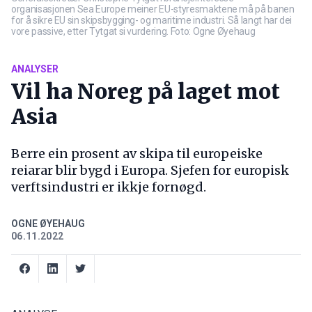
organisasjonen Sea Europe meiner EU-styresmaktene må på banen
for å sikre EU sin skipsbygging- og maritime industri. Så langt har dei
vore passive, etter Tytgat si vurdering. Foto: Ogne Øyehaug
ANALYSER
Vil ha Noreg på laget mot
Asia
Berre ein prosent av skipa til europeiske
reiarar blir bygd i Europa. Sjefen for europisk
verftsindustri er ikkje fornøgd.
OGNE ØYEHAUG
06.11.2022