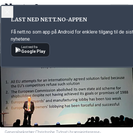
LOGG INN
MENY
Annonsørinnhold
LAST NED NETT.NO-APPEN
Link for annonse
Få nett.no som app på Android for enklere tilgang til de sis
nyhetene.
Last ned fra
Google Play
Generalsekretær Christophe Tytgat i bransjeinteresse-