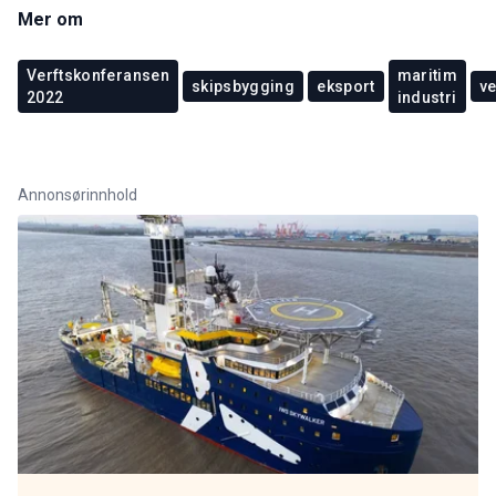
Mer om
Verftskonferansen
maritim
skipsbygging
eksport
ve
2022
industri
Annonsørinnhold