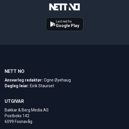
Last ned fra
Google Play
NETT NO
Ansvarleg redaktør:
Ogne Øyehaug
Dagleg leiar:
Eirik Staurset
UTGIVAR
Bakkar & Berg Media AS
Postboks 142
6099 Fosnavåg