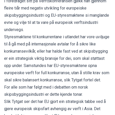
I foredraget sitt på Verftskonferansen gjekk han gjennom
fleire tiår med negativ utvikling for europeiske
skipsbyggingsindustri og EU-styresmaktene si manglande
evne og vilje til at ta vare på europeisk verftsindustri
undervegs.
Styresmaktene til konkurrentane i utlandet har vore uviljuge
til å gå med på internasjonale avtalar for å sikre like
konkurransevilkår, eller har halde fast ved at skipsbygging
er ein strategisk viktig bransje for dei, som skal støttast
opp under. Samstundes har EU-styresmaktene opna
europeiske verft for full konkurranse, utan å stille krav som
skal sikre balansert konkurranse, slik Tytgat fortel det.
For alle som har følgt med i debatten om norsk
skipsbyggingsindustri er dette kjende tonar.
Slik Tytgat ser det har EU gjort ein strategisk tabbe ved å
gjere europeisk skipsfart avhengig av verft i Asia. Det