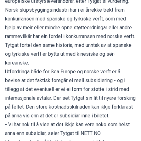
europeiske utstyrsleverandørar, etter Tytgat si vurdering.
Norsk skipsbyggingsindustri har i ei årrekke trekt fram
konkurransen med spanske og tyrkiske verft, som med
hjelp av meir eller mindre opne støtteordningar eller andre
rammevilkår har ein fordel i konkurransen med norske verft.
Tytgat fortel den same historia, med unntak av at spanske
og tyrkiske verft er bytta ut med kinesiske og sør-
koreanske.
Utfordringa både for Sea Europe og norske verft er å
bevise at det faktisk foregår ei reell subsidiering - og i
tillegg at det eventuell er ei ei form for støtte i strid med
internasjonale avtalar. Der set Tytgat sin lit til nyare forsking
på feltet. Den store kostnadsskilnaden kan ikkje forklarast
på anna vis enn at det er subsidiar inne i biletet.
- Vi har nok til å vise at det ikkje kan vere noko som helst
anna enn subsidiar, seier Tytgat til NETT NO.