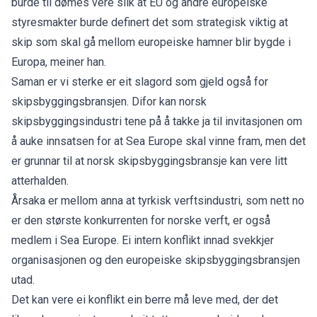
burde til dømes vere slik at EU og andre europeiske
styresmakter burde definert det som strategisk viktig at
skip som skal gå mellom europeiske hamner blir bygde i
Europa, meiner han.
Saman er vi sterke er eit slagord som gjeld også for
skipsbyggingsbransjen. Difor kan norsk
skipsbyggingsindustri tene på å takke ja til invitasjonen om
å auke innsatsen for at Sea Europe skal vinne fram, men det
er grunnar til at norsk skipsbyggingsbransje kan vere litt
atterhalden.
Årsaka er mellom anna at tyrkisk verftsindustri, som nett no
er den største konkurrenten for norske verft, er også
medlem i Sea Europe. Ei intern konflikt innad svekkjer
organisasjonen og den europeiske skipsbyggingsbransjen
utad.
Det kan vere ei konflikt ein berre må leve med, der det