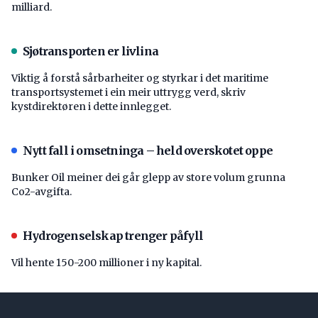
milliard.
Sjøtransporten er livlina
Viktig å forstå ­sårbarheiter og styrkar i det maritime
transport­systemet i ein meir uttrygg verd, skriv
kystdirektøren i dette innlegget.
Nytt fall i omsetninga – held overskotet oppe
Bunker Oil meiner dei går glepp av store volum grunna
Co2-avgifta.
Hydrogenselskap trenger påfyll
Vil hente 150-200 millioner i ny kapital.