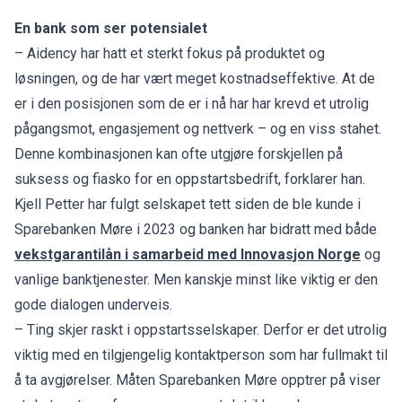
En bank som ser potensialet
– Aidency har hatt et sterkt fokus på produktet og
løsningen, og de har vært meget kostnadseffektive. At de
er i den posisjonen som de er i nå har har krevd et utrolig
pågangsmot, engasjement og nettverk – og en viss stahet.
Denne kombinasjonen kan ofte utgjøre forskjellen på
suksess og fiasko for en oppstartsbedrift, forklarer han.
Kjell Petter har fulgt selskapet tett siden de ble kunde i
Sparebanken Møre i 2023 og banken har bidratt med både
vekstgarantilån i samarbeid med Innovasjon Norge
og
vanlige banktjenester. Men kanskje minst like viktig er den
gode dialogen underveis.
– Ting skjer raskt i oppstartsselskaper. Derfor er det utrolig
viktig med en tilgjengelig kontaktperson som har fullmakt til
å ta avgjørelser. Måten Sparebanken Møre opptrer på viser