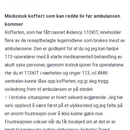
Medisinsk koffert som kan redde liv før ambulansen
kommer
Kofferten, som har fått navnet Aidency 113KIT, inneholder
flere av de reseptbelagte legemidlene som brukes mest av
ambulansene. Den er godkjent for at du og jeg kan hjelpe
113-operatører med å starte medikamentell behandling av
akutt syke personer, gjennom instruksjoner fra operatørene.
Har du et 113KIT i nærheten og ringer 113, vil AMK-
sentralen kunne låse opp kofferten, og gi deg trygg
veiledning frem til ambulansen er på stedet.
– I kritiske situasjoner er hvert sekund avgjørende. Jeg har
selv opplevd å være først på et ulykkested og jeg følte på
en enorm frustrasjon over å ikke kunne gjøre noe.
Frustrasjonen vokser når du får beskjed om at det er er
langt til nærmeste ledige ambulanse, forteller Trond.