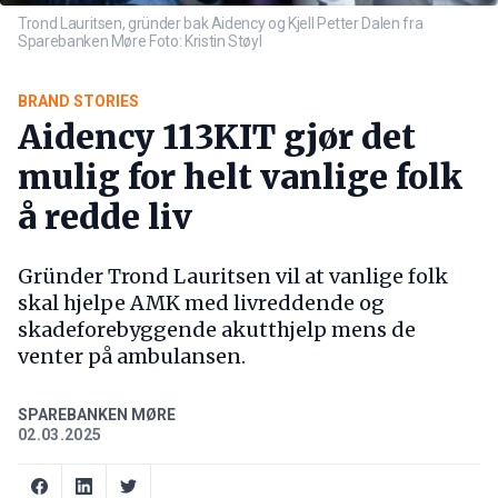
Trond Lauritsen, gründer bak Aidency og Kjell Petter Dalen fra
Sparebanken Møre Foto: Kristin Støyl
BRAND STORIES
Aidency 113KIT gjør det
mulig for helt vanlige folk
å redde liv
Gründer Trond Lauritsen vil at vanlige folk
skal hjelpe AMK med livreddende og
skadeforebyggende akutthjelp mens de
venter på ambulansen.
SPAREBANKEN MØRE
02.03.2025