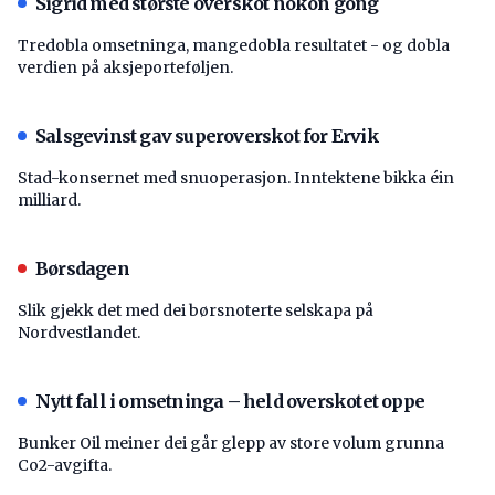
Sigrid med største overskot nokon gong
Tredobla omsetninga, mangedobla resultatet - og dobla
verdien på aksjeporteføljen.
Salsgevinst gav superoverskot for Ervik
Stad-konsernet med snuoperasjon. Inntektene bikka éin
milliard.
Børsdagen
Slik gjekk det med dei børsnoterte selskapa på
Nordvestlandet.
Nytt fall i omsetninga – held overskotet oppe
Bunker Oil meiner dei går glepp av store volum grunna
Co2-avgifta.