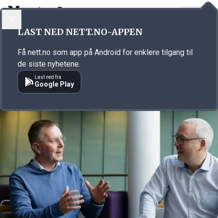
LOGG INN
MENY
Annonsørinnhold
LAST NED NETT.NO-APPEN
Link for annonse
Få nett.no som app på Android for enklere tilgang til
de siste nyhetene.
Last ned fra
Google Play
Annonsørinnhold