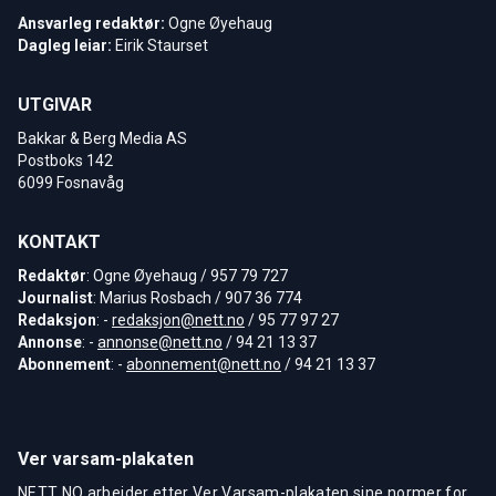
Ansvarleg redaktør:
Ogne Øyehaug
Dagleg leiar:
Eirik Staurset
UTGIVAR
Bakkar & Berg Media AS
Postboks 142
6099 Fosnavåg
KONTAKT
Redaktør
: Ogne Øyehaug / 957 79 727
Journalist
: Marius Rosbach / 907 36 774
Redaksjon
: -
redaksjon@nett.no
/ 95 77 97 27
Annonse
: -
annonse@nett.no
/ 94 21 13 37
Abonnement
: -
abonnement@nett.no
/ 94 21 13 37
Ver varsam-plakaten
NETT NO arbeider etter Ver Varsam-plakaten sine normer for