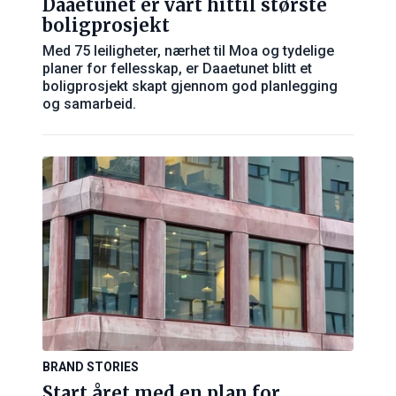
Daaetunet er vårt hittil største
boligprosjekt
Med 75 leiligheter, nærhet til Moa og tydelige
planer for fellesskap, er Daaetunet blitt et
boligprosjekt skapt gjennom god planlegging
og samarbeid.
BRAND STORIES
Start året med en plan for