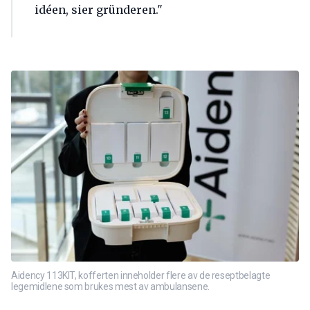
idéen, sier gründeren."
Aidency 113KIT, kofferten inneholder flere av de reseptbelagte
legemidlene som brukes mest av ambulansene.