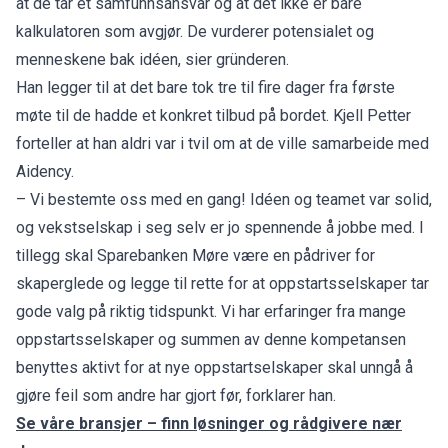
at de tar et samfunnsansvar og at det ikke er bare
kalkulatoren som avgjør. De vurderer potensialet og
menneskene bak idéen, sier gründeren.
Han legger til at det bare tok tre til fire dager fra første
møte til de hadde et konkret tilbud på bordet. Kjell Petter
forteller at han aldri var i tvil om at de ville samarbeide med
Aidency.
– Vi bestemte oss med en gang! Idéen og teamet var solid,
og vekstselskap i seg selv er jo spennende å jobbe med. I
tillegg skal Sparebanken Møre være en pådriver for
skaperglede og legge til rette for at oppstartsselskaper tar
gode valg på riktig tidspunkt. Vi har erfaringer fra mange
oppstartsselskaper og summen av denne kompetansen
benyttes aktivt for at nye oppstartselskaper skal unngå å
gjøre feil som andre har gjort før, forklarer han.
Se våre bransjer – finn løsninger og rådgivere nær