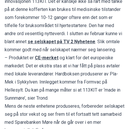
innovasjonen 113KIT. Det er kanskje ikke så rart med tanke
på at denne kofferten kan brukes til medisinske tilstander
som forekommer 10-12 ganger oftere enn det som er
tilfelle for bruksområdet til hjertestartere. Den har med
andre ord vesentlig nytteverdi. I slutten av februar kunne vi
blant annet
se selskapet på TV 2 Nyhetene
. Slik omtale
kommer godt med når selskapet nærmer seg lansering.
– Produktet er
CE-merket
og klart for det europeiske
markedet. Det er ekstra stas at vi har fått på plass avtaler
med lokale leverandører. Hardboksen produserer av Pla-
Mek i Sykkylven. Innlegget kommer fra Formvac på
Hellesylt. Du kan på mange måter si at 113KIT er ‘made in
Sunnmøre’, sier Trond.
Mens de neste enhetene produseres, forbereder selskapet
seg på stor vekst og ser frem til et fortsatt tett samarbeid
med Sparebanken Møre når de går over i en mer