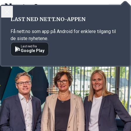
LOGG INN
MENY
Annonsørinnhold
LAST NED NETT.NO-APPEN
Link for annonse
Få nett.no som app på Android for enklere tilgang til
de siste nyhetene.
Last ned fra
Google Play
Annonsørinnhold