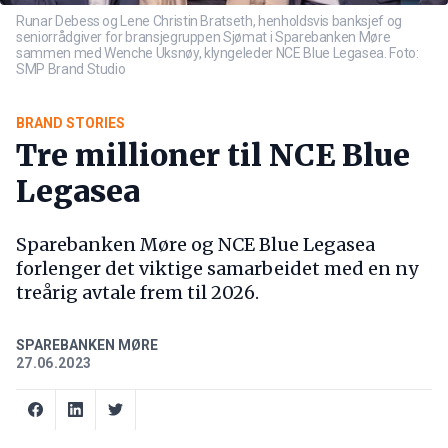
Runar Debess og Lene Christin Bratseth, henholdsvis banksjef og
seniorrådgiver for bransjegruppen Sjømat i Sparebanken Møre
sammen med Wenche Uksnøy, klyngeleder NCE Blue Legasea. Foto:
SMP Brand Studio
BRAND STORIES
Tre millioner til NCE Blue
Legasea
Sparebanken Møre og NCE Blue Legasea
forlenger det viktige samarbeidet med en ny
treårig avtale frem til 2026.
SPAREBANKEN MØRE
27.06.2023