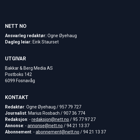
NETT NO
Ansvarleg redaktør:
Ogne Øyehaug
Dagleg leiar:
Eirik Staurset
UTGIVAR
Bakkar & Berg Media AS
Postboks 142
6099 Fosnavåg
KONTAKT
Redaktør
: Ogne Øyehaug / 957 79 727
Journalist
: Marius Rosbach / 907 36 774
Redaksjon
: -
redaksjon@nett.no
/ 95 77 97 27
Annonse
: -
annonse@nett.no
/ 94 21 13 37
Abonnement
: -
abonnement@nett.no
/ 94 21 13 37