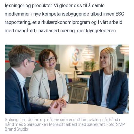
løsninger og produkter. Vi gleder oss til å samle
medlemmer i nye kompetansebyggende tilbud innen ESG-
rapportering, et sirkulærøkonomiprogram og i vårt arbeid
med mangfold i havbasert næring, sier klyngelederen.
Satsingsområdene og målene som er satt for avtalen, går hånd i
hånd med Sparebanken Møre sitt arbeid med bærekraft. Foto: SMP
Brand Studio