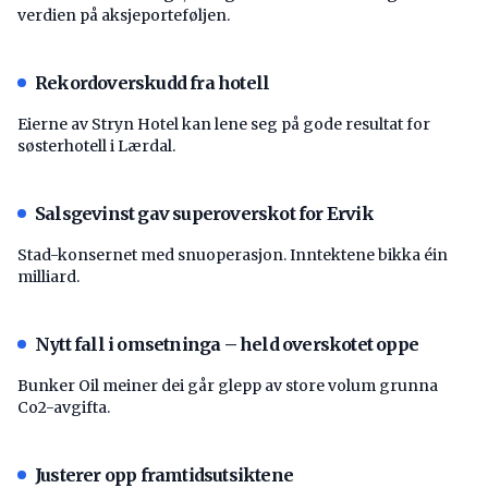
verdien på aksjeporteføljen.
Rekordoverskudd fra hotell
Eierne av Stryn Hotel kan lene seg på gode resultat for
søsterhotell i Lærdal.
Salsgevinst gav superoverskot for Ervik
Stad-konsernet med snuoperasjon. Inntektene bikka éin
milliard.
Nytt fall i omsetninga – held overskotet oppe
Bunker Oil meiner dei går glepp av store volum grunna
Co2-avgifta.
Justerer opp framtidsutsiktene