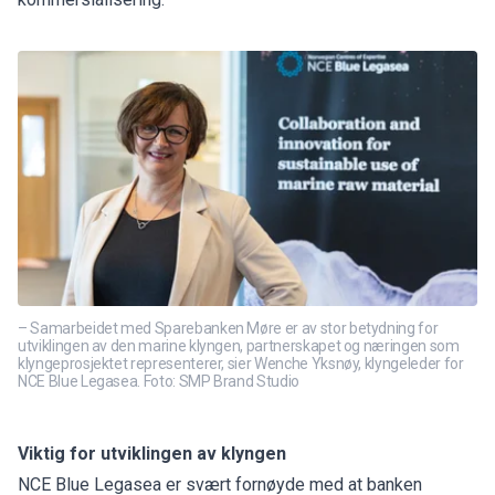
– Samarbeidet med Sparebanken Møre er av stor betydning for
utviklingen av den marine klyngen, partnerskapet og næringen som
klyngeprosjektet representerer, sier Wenche Yksnøy, klyngeleder for
NCE Blue Legasea. Foto: SMP Brand Studio
Viktig for utviklingen av klyngen
NCE Blue Legasea er svært fornøyde med at banken