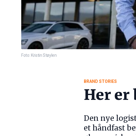
Foto: Kristin Støylen
BRAND STORIES
Her er
Den nye logis
et håndfast be