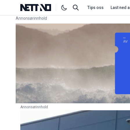
Tips oss
Last ned 
Annonsørinnhold
Link for annonse
Annonsørinnhold