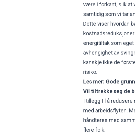
være i forkant, slik at
samtidig som vi tar an
Dette viser hvordan bæ
kostnadsreduksjoner o
energitiltak som eget
avhengighet av svingn
kanskje ikke de først
risiko.
Les mer:
Gode grunne
Vil tiltrekke seg de 
I tillegg til å reduse
med arbeidsflyten. M
håndteres med samme a
flere folk.