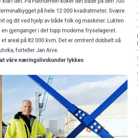
har klart det. På Flatholmen koker det både på den 700
i terminalbygget på hele 12 000 kvadratmeter. Svære
 hit og dit ved hjelp av både folk og maskiner. Lukten
er en gjenganger i det topp moderne fryselageret.
 et areal på 82 000 kvm. Det er omtrent dobbelt så
tvika, forteller Jan Arve.
l at våre næringslivskunder lykkes