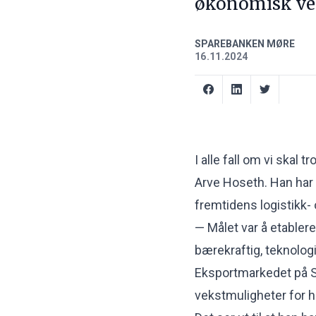
økonomisk ve
SPAREBANKEN MØRE
16.11.2024
I alle fall om vi skal 
Arve Hoseth. Han har b
fremtidens logistikk-
— Målet var å etabler
bærekraftig, teknolog
Eksportmarkedet på Sun
vekstmuligheter for he