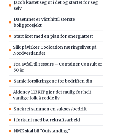
Jacob kastet seg ut i det og startet for seg
selv
Daaetunet er vårt hittil største
boligprosjekt
Start året med en plan for energiattest
Slik påvirker Coolcation næringslivet på
Nordvestlandet
Fra avfall til ressurs – Container Consult er
50 år
Samle forsikringene for bedriften din
Aidency 113KIT gjør det mulig for helt
vanlige folk å redde liv
Snekret sammen en suksessbedrift
I forkant med bærekraftsarbeid
NMK skal bli "Outstanding"