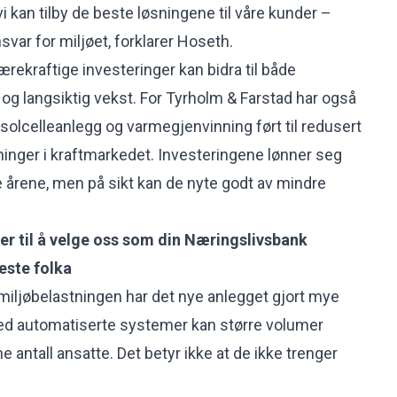
 vi kan tilby de beste løsningene til våre kunder –
svar for miljøet, forklarer Hoseth.
rekraftige investeringer kan bidra til både
g langsiktig vekst. For Tyrholm & Farstad har også
 solcelleanlegg og varmegjenvinning ført til redusert
inger i kraftmarkedet. Investeringene lønner seg
e årene, men på sikt kan de nyte godt av mindre
r til å velge oss som din Næringslivsbank
beste folka
re miljøbelastningen har det nye anlegget gjort mye
ed automatiserte systemer kan større volumer
ntall ansatte. Det betyr ikke at de ikke trenger