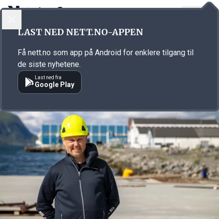
LOGG INN
MENY
Annonsørinnhold
LAST NED NETT.NO-APPEN
Link for annonse
Få nett.no som app på Android for enklere tilgang til
de siste nyhetene.
Last ned fra
Google Play
Annonsørinnhold