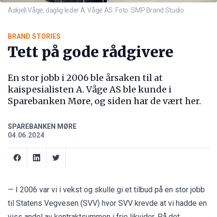
Askjell Våge, daglig leder A. Våge AS. Foto: SMP Brand Studio
BRAND STORIES
Tett på gode rådgivere
En stor jobb i 2006 ble årsaken til at
kaispesialisten A. Våge AS ble kunde i
Sparebanken Møre, og siden har de vært her.
SPAREBANKEN MØRE
04.06.2024
— I 2006 var vi i vekst og skulle gi et tilbud på en stor jobb
til Statens Vegvesen (SVV) hvor SVV krevde at vi hadde en
viss andel av kontraktsummen i frie likvider. På det