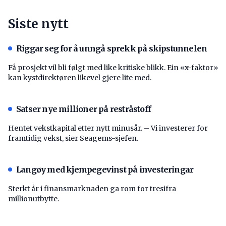
Siste nytt
Riggar seg for å unngå sprekk på skipstunnelen
Få prosjekt vil bli følgt med like kritiske blikk. Ein «x-faktor»
kan kystdirektøren likevel gjere lite med.
Satser nye millioner på restråstoff
Hentet vekstkapital etter nytt minusår. – Vi investerer for
framtidig vekst, sier Seagems-sjefen.
Langøy med kjempegevinst på investeringar
Sterkt år i finansmarknaden ga rom for tresifra
millionutbytte.