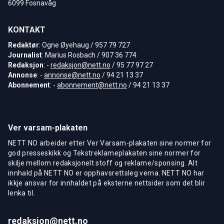
6099 Fosnavåg
KONTAKT
Redaktør
: Ogne Øyehaug / 957 79 727
Journalist
: Marius Rosbach / 907 36 774
Redaksjon
: -
redaksjon@nett.no
/ 95 77 97 27
Annonse
: -
annonse@nett.no
/ 94 21 13 37
Abonnement
: -
abonnement@nett.no
/ 94 21 13 37
Ver varsam-plakaten
NETT NO arbeider etter Ver Varsam-plakaten sine normer for
god presseskikk og Tekstreklameplakaten sine normer for
skilje mellom redaksjonelt stoff og reklame/sponsing. Alt
innhald på NETT NO er opphavsrettsleg verna. NETT NO har
ikkje ansvar for innhaldet på eksterne nettsider som det blir
lenka til.
redaksjon@nett.no