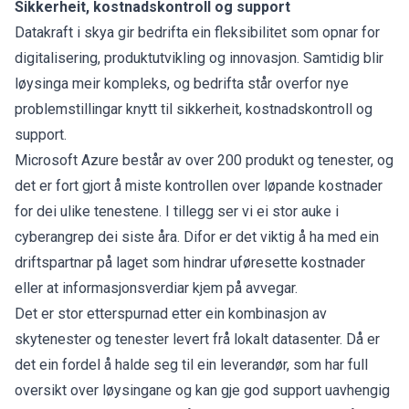
Sikkerheit, kostnadskontroll og support
Datakraft i skya gir bedrifta ein fleksibilitet som opnar for
digitalisering, produktutvikling og innovasjon. Samtidig blir
løysinga meir kompleks, og bedrifta står overfor nye
problemstillingar knytt til sikkerheit, kostnadskontroll og
support.
Microsoft Azure består av over 200 produkt og tenester, og
det er fort gjort å miste kontrollen over løpande kostnader
for dei ulike tenestene. I tillegg ser vi ei stor auke i
cyberangrep dei siste åra. Difor er det viktig å ha med ein
driftspartnar på laget som hindrar uføresette kostnader
eller at informasjonsverdiar kjem på avvegar.
Det er stor etterspurnad etter ein kombinasjon av
skytenester og tenester levert frå lokalt datasenter. Då er
det ein fordel å halde seg til ein leverandør, som har full
oversikt over løysingane og kan gje god support uavhengig