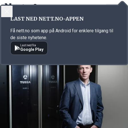
LOGG INN
MENY
Annonsørinnhold
LAST NED NETT.NO-APPEN
Link for annonse
Få nett.no som app på Android for enklere tilgang til
de siste nyhetene.
Last ned fra
Google Play
Annonsørinnhold