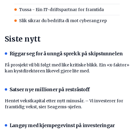
Tussa - Ein IT-driftspartnar for framtida
Slik sikrar du bedrifta di mot cyberangrep
Siste nytt
Riggar seg for å unngå sprekk på skipstunnelen
Få prosjekt vil bli følgt med like kritiske blikk. Ein «x-faktor»
kan kystdirektøren likevel gjere lite med.
Satser nye millioner på restråstoff
Hentet vekstkapital etter nytt minusår. – Vi investerer for
framtidig vekst, sier Seagems-sjefen.
Langøy med kjempegevinst på investeringar