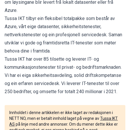
om løysingane blir levert frå lokalt datasenter eller frå
Azure.
Tussa IKT tilbyr ein fleksibel totalpakke som består av
Azure, vårt eige datasenter, sikkerheitstenester,
nettverkstenester og ein profesjonell servicedesk. Saman
utviklar vi gode og framtidsretta IT-tenester som møter
behova dine i framtida.
Tussa IKT har over 85 tilsette og leverer IT- og
kommunikasjonstenester til privat- og bedriftsmarknaden.
Vi har ei eiga sikkerheitsavdeling, solid driftskompetanse
og ein erfaren servicedesk. Vi leverer IT-tenester til over
250 bedrifter, og omsette for totalt 240 millionar i 2021.
Innholdet i denne artikkelen er ikke laget av redaksjonen i
NETT NO, men er betalt innhold laget på vegne av
Tussa IKT
AS
på linje med andre annonser. Om du mener dette ikke er
godt nok merket, gi oss gjerne beskjed på e-post,