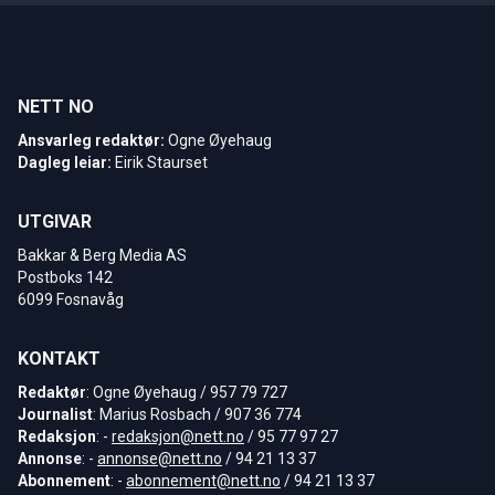
NETT NO
Ansvarleg redaktør:
Ogne Øyehaug
Dagleg leiar:
Eirik Staurset
UTGIVAR
Bakkar & Berg Media AS
Postboks 142
6099 Fosnavåg
KONTAKT
Redaktør
: Ogne Øyehaug / 957 79 727
Journalist
: Marius Rosbach / 907 36 774
Redaksjon
: -
redaksjon@nett.no
/ 95 77 97 27
Annonse
: -
annonse@nett.no
/ 94 21 13 37
Abonnement
: -
abonnement@nett.no
/ 94 21 13 37