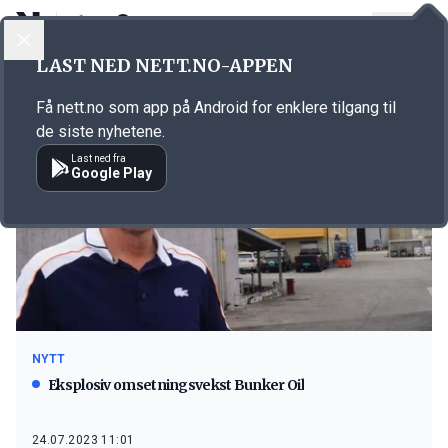
LOGG INN
MENY
LAST NED NETT.NO-APPEN
Emne: bensinpris
Få nett.no som app på Android for enklere tilgang til
de siste nyhetene.
Last ned fra
Google Play
NYTT
Eksplosiv omsetningsvekst Bunker Oil
24.07.2023 11:01