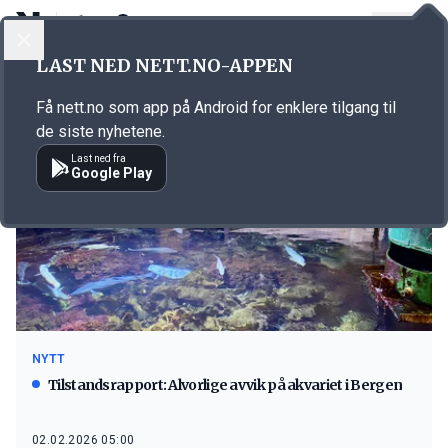
LOGG INN
MENY
LAST NED NETT.NO-APPEN
Emne: bygg
Få nett.no som app på Android for enklere tilgang til
de siste nyhetene.
Last ned fra
Google Play
NYTT
Tilstandsrapport: Alvorlige avvik på akvariet i Bergen
02.02.2026 05:00