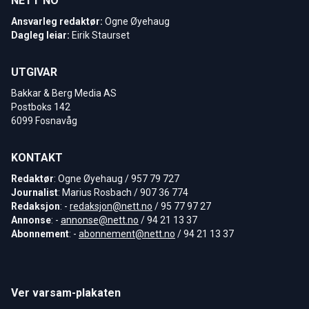
NETT NO
Ansvarleg redaktør:
Ogne Øyehaug
Dagleg leiar:
Eirik Staurset
UTGIVAR
Bakkar & Berg Media AS
Postboks 142
6099 Fosnavåg
KONTAKT
Redaktør
: Ogne Øyehaug / 957 79 727
Journalist
: Marius Rosbach / 907 36 774
Redaksjon
: -
redaksjon@nett.no
/ 95 77 97 27
Annonse
: -
annonse@nett.no
/ 94 21 13 37
Abonnement
: -
abonnement@nett.no
/ 94 21 13 37
Ver varsam-plakaten