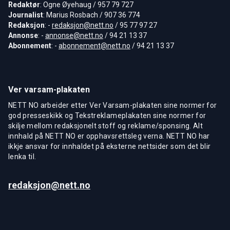
Redaktør
: Ogne Øyehaug / 957 79 727
Journalist
: Marius Rosbach / 907 36 774
Redaksjon
: -
redaksjon@nett.no
/ 95 77 97 27
Annonse
: -
annonse@nett.no
/ 94 21 13 37
Abonnement
: -
abonnement@nett.no
/ 94 21 13 37
Ver varsam-plakaten
NETT NO arbeider etter Ver Varsam-plakaten sine normer for
god presseskikk og Tekstreklameplakaten sine normer for
skilje mellom redaksjonelt stoff og reklame/sponsing. Alt
innhald på NETT NO er opphavsrettsleg verna. NETT NO har
ikkje ansvar for innhaldet på eksterne nettsider som det blir
lenka til.
redaksjon@nett.no