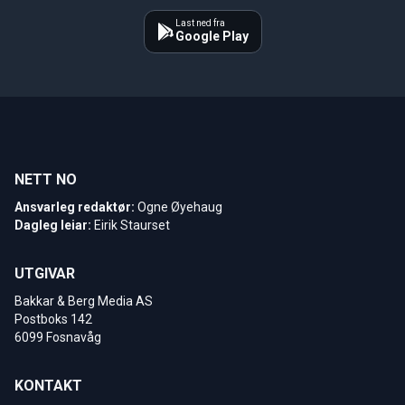
Last ned fra
Google Play
NETT NO
Ansvarleg redaktør:
Ogne Øyehaug
Dagleg leiar:
Eirik Staurset
UTGIVAR
Bakkar & Berg Media AS
Postboks 142
6099 Fosnavåg
KONTAKT