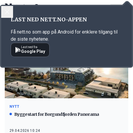
LOGG INN
MENY
LAST NED NETT.NO-APPEN
Emne: K. Nordang
Få nett.no som app på Android for enklere tilgang til
de siste nyhetene.
Last ned fra
Google Play
NYTT
Byggestart for Borgundfjorden Panorama
29.04.2026 10:24