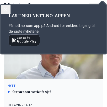
LOGG INN
MENY
LAST NED NETT.NO-APPEN
Emne: Kjetil Bollestad
Få nett.no som app på Android for enklere tilgang til
de siste nyhetene.
Last ned fra
Google Play
NYTT
Sluttar som Metizoft-sjef
08.04.2022 16:47