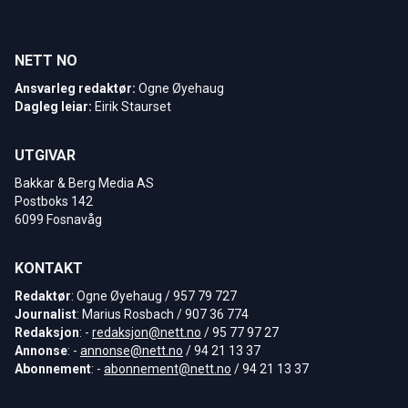
NETT NO
Ansvarleg redaktør:
Ogne Øyehaug
Dagleg leiar:
Eirik Staurset
UTGIVAR
Bakkar & Berg Media AS
Postboks 142
6099 Fosnavåg
KONTAKT
Redaktør
: Ogne Øyehaug / 957 79 727
Journalist
: Marius Rosbach / 907 36 774
Redaksjon
: -
redaksjon@nett.no
/ 95 77 97 27
Annonse
: -
annonse@nett.no
/ 94 21 13 37
Abonnement
: -
abonnement@nett.no
/ 94 21 13 37