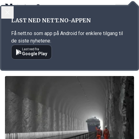
LOGG INN
MENY
LAST NED NETT.NO-APPEN
Emne: KrF
Få nett.no som app på Android for enklere tilgang til
KORT FORTALT
de siste nyhetene.
KrF vil kutte i staten i sitt budsjett
Last ned fra
Google Play
26.11.2025 12:55