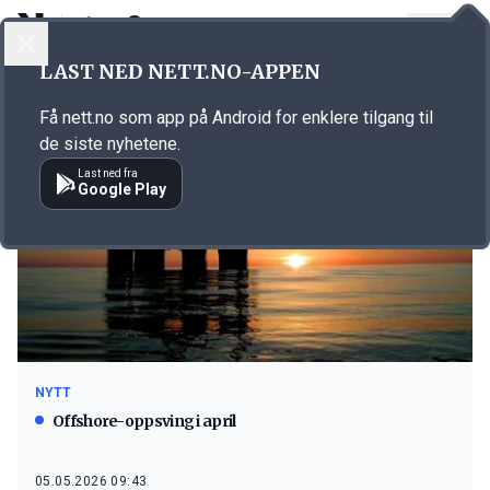
LOGG INN
MENY
LAST NED NETT.NO-APPEN
Emne: Seabrokers
Få nett.no som app på Android for enklere tilgang til
de siste nyhetene.
Last ned fra
Google Play
NYTT
Offshore-oppsving i april
05.05.2026 09:43