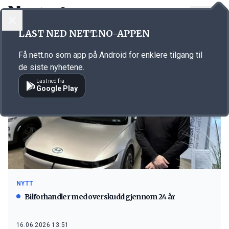
LOGG INN
MENY
LAST NED NETT.NO-APPEN
Emne: Ulstein Bil
Få nett.no som app på Android for enklere tilgang til
de siste nyhetene.
Last ned fra
Google Play
NYTT
Bilforhandler med overskudd gjennom 24 år
16.06.2026 13:51