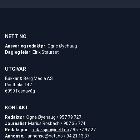
NETT NO
Ansvarleg redaktør:
Ogne Øyehaug
Dagleg leiar:
Eirik Staurset
UTGIVAR
Bakkar & Berg Media AS
Postboks 142
6099 Fosnavåg
KONTAKT
Redaktør
: Ogne Øyehaug / 957 79 727
Journalist
: Marius Rosbach / 907 36 774
Redaksjon
: -
redaksjon@nett.no
/ 95 77 97 27
Annonse
: -
annonse@nett.no
/ 94 21 13 37