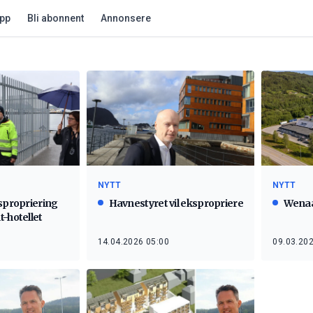
app
Bli abonnent
Annonsere
NYTT
NYTT
kspropriering
Havnestyret vil ekspropriere
Wenaa
t-hotellet
14.04.2026 05:00
09.03.202