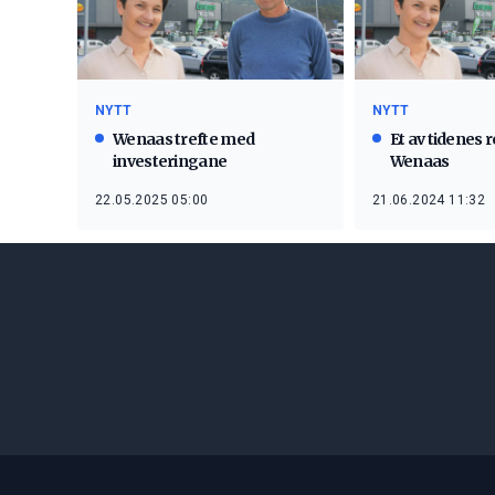
NYTT
NYTT
Wenaas trefte med
Et av tidenes r
investeringane
Wenaas
22.05.2025 05:00
21.06.2024 11:32