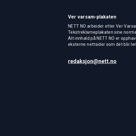
Ver varsam-plakaten
NETT NO arbeider etter Ver Varsa
Tekstreklameplakaten sine normer
Alt innhald på NETT NO er opphavs
eksterne nettsider som det blir len
redaksjon@nett.no