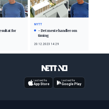
NYTT
esultat for
– Det meste handler om
timing
20.12.2023 14:29
Last ned fra
Last ned fra
App Store
Google Play