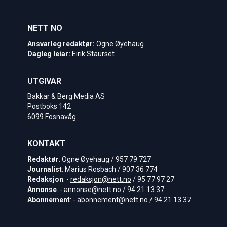
NETT NO
Ansvarleg redaktør:
Ogne Øyehaug
Dagleg leiar:
Eirik Staurset
UTGIVAR
Bakkar & Berg Media AS
Postboks 142
6099 Fosnavåg
KONTAKT
Redaktør
: Ogne Øyehaug / 957 79 727
Journalist
: Marius Rosbach / 907 36 774
Redaksjon
: -
redaksjon@nett.no
/ 95 77 97 27
Annonse
: -
annonse@nett.no
/ 94 21 13 37
Abonnement
: -
abonnement@nett.no
/ 94 21 13 37