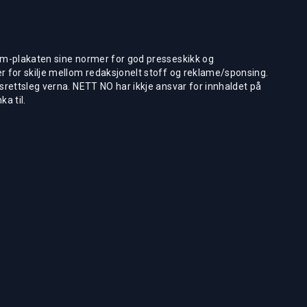
m-plakaten sine normer for god presseskikk og
 for skilje mellom redaksjonelt stoff og reklame/sponsing.
rettsleg verna. NETT NO har ikkje ansvar for innhaldet på
ka til.