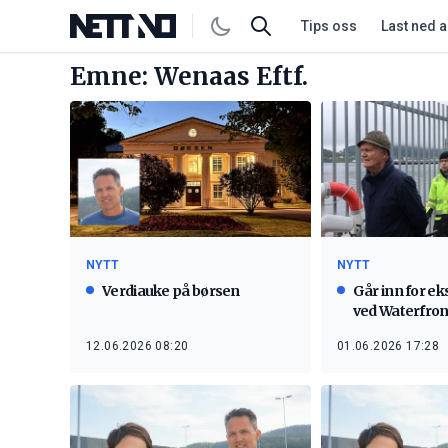
Tips oss
Last ned 
Emne: Wenaas Eftf.
NYTT
NYTT
Verdiauke på børsen
Går inn for e
ved Waterfron
12.06.2026 08:20
01.06.2026 17:28