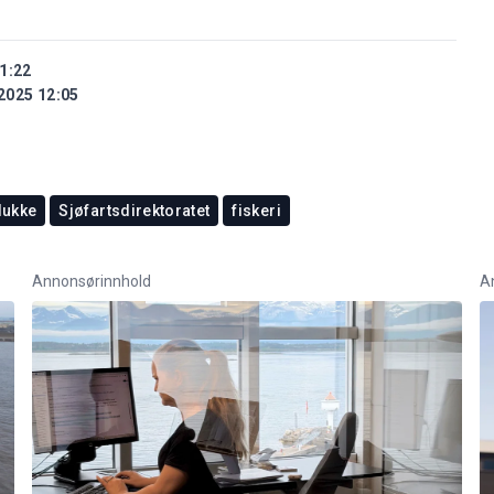
1:22
2025 12:05
lukke
Sjøfartsdirektoratet
fiskeri
Annonsørinnhold
A