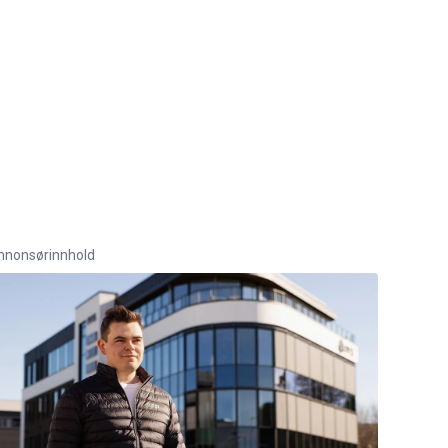
nnonsørinnhold