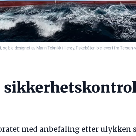
og ble designet av Marin Teknikk i Herøy. Fiskebåten ble levert fra Tersan-ver
sikkerhetskontroll
toratet med anbefaling etter ulykken