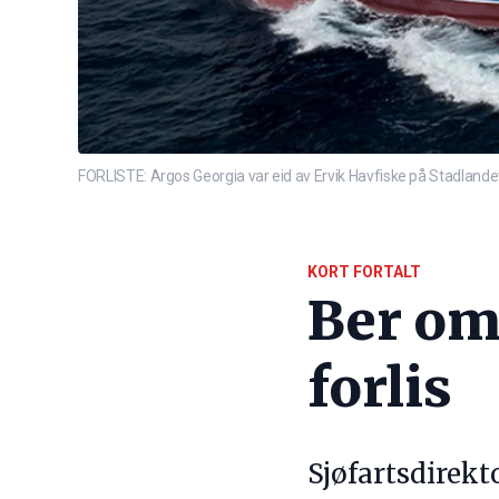
FORLISTE: Argos Georgia var eid av Ervik Havfiske på Stadlandet, 
KORT FORTALT
Ber om 
forlis
Sjøfartsdirek