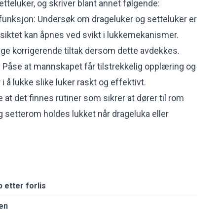
tteluker, og skriver blant annet følgende:
 funksjon: Undersøk om drageluker og setteluker er
ilsiktet kan åpnes ved svikt i lukkemekanismer.
e korrigerende tiltak dersom dette avdekkes.
 Påse at mannskapet får tilstrekkelig opplæring og
 å lukke slike luker raskt og effektivt.
 at det finnes rutiner som sikrer at dører til rom
 setterom holdes lukket når drageluka eller
p etter forlis
ren