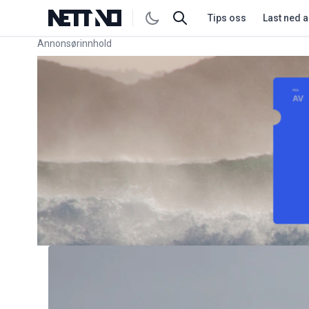
Tips oss
Last ned 
Annonsørinnhold
Link for annonse