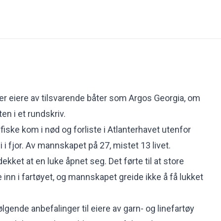
ber eiere av tilsvarende båter som Argos Georgia, om
ten i et
rundskriv
.
vfiske kom i nød og forliste i Atlanterhavet utenfor
i i fjor. Av mannskapet på 27, mistet 13 livet.
kket at en luke åpnet seg. Det førte til at store
inn i fartøyet, og mannskapet greide ikke å få lukket
ølgende anbefalinger til eiere av garn- og linefartøy