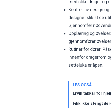
med slike drage- og se
Kontroll av design og
designet slik at de ut
Gjennomfør nødvendig
Opplæring og øvelser:
gjennomfører øvelser i
Rutiner for dører: Påse
innenfor dragerrom og
setteluka er åpen.
LES OGSÅ
Ervik takkar for hjel
Fikk ikke stengt dø