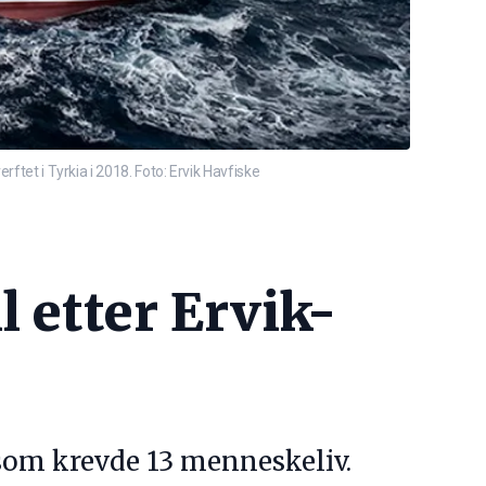
ftet i Tyrkia i 2018. Foto: Ervik Havfiske
 etter Ervik-
 som krevde 13 menneskeliv.