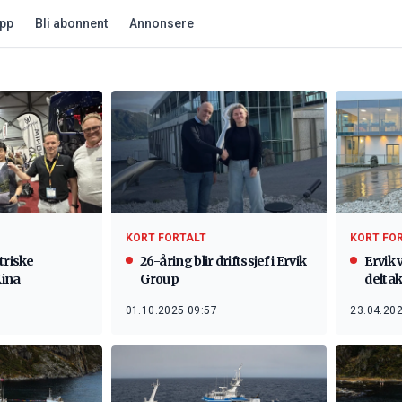
app
Bli abonnent
Annonsere
KORT FORTALT
KORT FO
triske
26-åring blir driftssjef i Ervik
Ervik v
Kina
Group
delta
01.10.2025 09:57
23.04.202