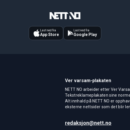
Last ned fra
Last ned fra
App Store
Google Play
Ver varsam-plakaten
NETT NO arbeider etter Ver Varsa
Tekstreklameplakaten sine normer
Alt innhald på NETT NO er opphavs
eksterne nettsider som det blir len
redaksjon@nett.no