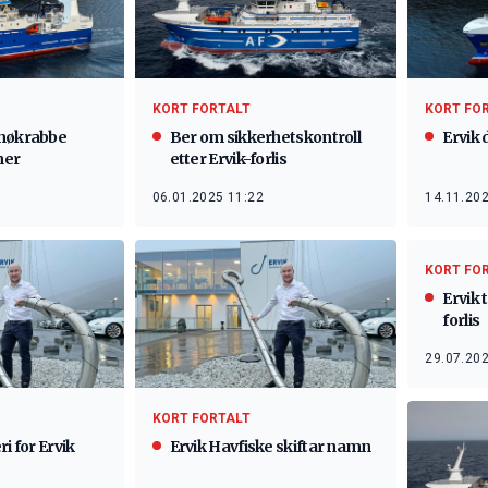
KORT FORTALT
KORT FO
snøkrabbe
Ber om sikkerhetskontroll
Ervik 
ner
etter Ervik-forlis
06.01.2025 11:22
14.11.202
KORT FO
Ervik 
forlis
29.07.202
KORT FORTALT
i for Ervik
Ervik Havfiske skiftar namn