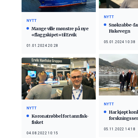
NYTT
NYTT
Snøkrabbe-fa
Mange ville mønstre på nye
Fiskevegn
«flaggskipet» til Ervik
05.01.2024 10:38
01.01.2024 20:28
NYTT
NYTT
Har kjøpt kon
Koronatrøbbel for tannfisk-
forskningsse
fisket
05.11.2022 14:18
04.08.2022 10:15