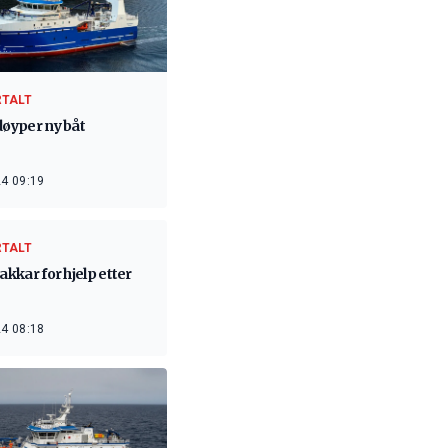
RTALT
døyper ny båt
4 09:19
RTALT
takkar for hjelp etter
4 08:18