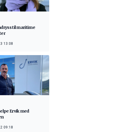
ndryss til maritime
ter
3 13:08
jelpe Ervik med
en
2 09:18