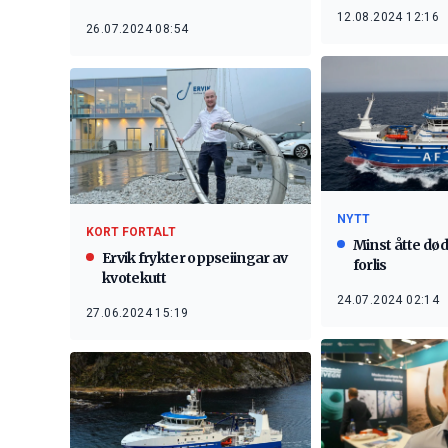
12.08.2024 12:16
26.07.2024 08:54
NYTT
KORT FORTALT
Minst åtte død
Ervik frykter oppseiingar av
forlis
kvotekutt
24.07.2024 02:14
27.06.2024 15:19