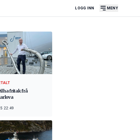
LOGG INN
MENY
RTALT
il ha fritak frå
karlova
5 22:49