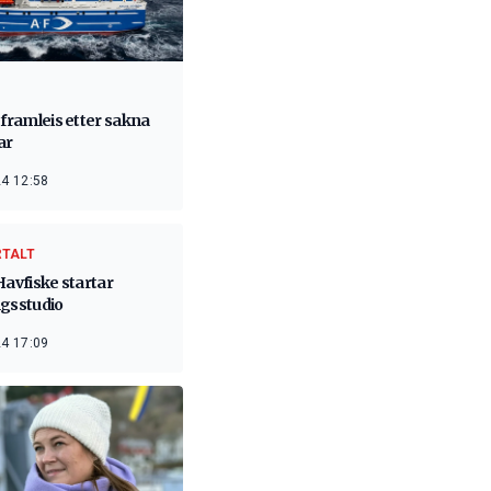
 framleis etter sakna
ar
4 12:58
RTALT
Havfiske startar
ngsstudio
4 17:09