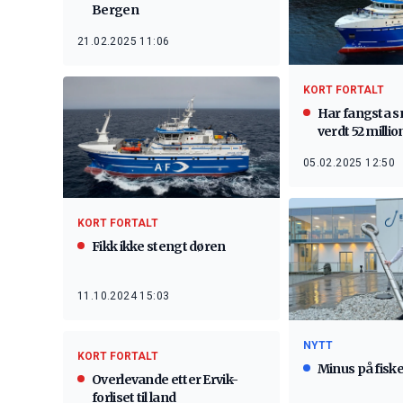
Bergen
21.02.2025 11:06
KORT FORTALT
Har fangsta 
verdt 52 millio
05.02.2025 12:50
KORT FORTALT
Fikk ikke stengt døren
11.10.2024 15:03
NYTT
KORT FORTALT
Minus på fisker
Overlevande etter Ervik-
forliset til land