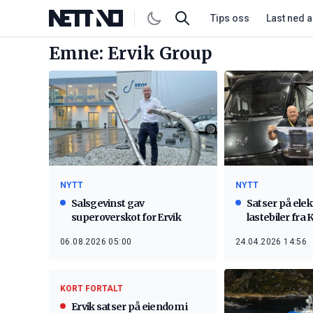
Tips oss
Last ned 
Emne: Ervik Group
NYTT
NYTT
Salsgevinst gav
Satser på elek
superoverskot for Ervik
lastebiler fra 
06.08.2026 05:00
24.04.2026 14:56
KORT FORTALT
Ervik satser på eiendom i