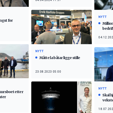
04.04.2024 11:37
NYTT
ngst for
Millio
bedrif
04.12.202
NYTT
Måtte la båtar ligge stille
23.08.2023 05:00
NYTT
kursboet etter
Skal h
nter
vekst
18.07.202