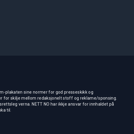
m-plakaten sine normer for god presseskikk og
 for skilje mellom redaksjonelt stoff og reklame/sponsing.
rettsleg verna. NETT NO har ikkje ansvar for innhaldet på
ka til.