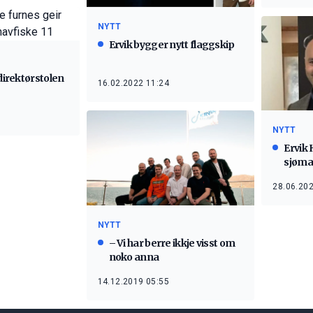
NYTT
Ervik bygger nytt flaggskip
 direktørstolen
16.02.2022 11:24
NYTT
Ervik 
sjøma
28.06.202
NYTT
– Vi har berre ikkje visst om
noko anna
14.12.2019 05:55