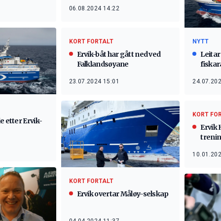
06.08.2024 14:22
KORT FORTALT
NYTT
Ervik-båt har gått ned ved
Leitar
Falklandsøyane
fiskar
23.07.2024 15:01
24.07.202
KORT FO
e etter Ervik-
Ervik 
treni
10.01.202
KORT FORTALT
Ervik overtar Måløy-selskap