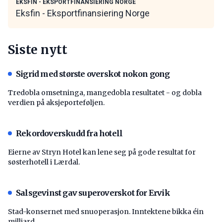
EKSFIN - EKSPORTFINANSIERING NORGE
Eksfin - Eksportfinansiering Norge
Siste nytt
Sigrid med største overskot nokon gong
Tredobla omsetninga, mangedobla resultatet - og dobla
verdien på aksjeporteføljen.
Rekordoverskudd fra hotell
Eierne av Stryn Hotel kan lene seg på gode resultat for
søsterhotell i Lærdal.
Salsgevinst gav superoverskot for Ervik
Stad-konsernet med snuoperasjon. Inntektene bikka éin
milliard.