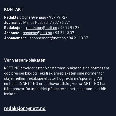
KONTAKT
Redaktør
: Ogne Øyehaug / 957 79 727
Journalist
: Marius Rosbach / 907 36 774
Redaksjon
: -
redaksjon@nett.no
/ 95 77 97 27
Annonse
: -
annonse@nett.no
/ 94 21 13 37
Abonnement
: -
abonnement@nett.no
/ 94 21 13 37
Ver varsam-plakaten
NETT NO arbeider etter Ver Varsam-plakaten sine normer for
god presseskikk og Tekstreklameplakaten sine normer for
skilje mellom redaksjonelt stoff og reklame/sponsing. Alt
innhald på NETT NO er opphavsrettsleg verna. NETT NO har
ikkje ansvar for innhaldet på eksterne nettsider som det blir
lenka til.
redaksjon@nett.no