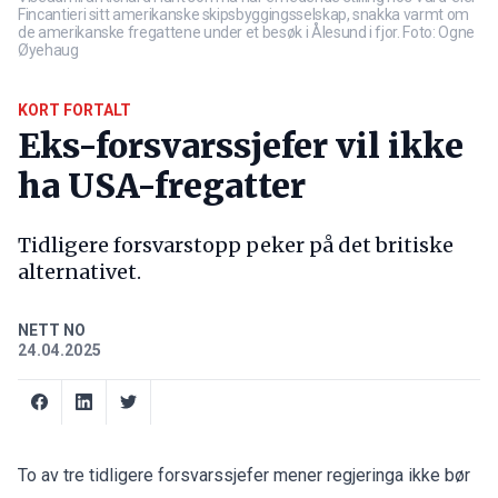
Fincantieri sitt amerikanske skipsbyggingsselskap, snakka varmt om
de amerikanske fregattene under et besøk i Ålesund i fjor. Foto: Ogne
Øyehaug
KORT FORTALT
Eks-forsvarssjefer vil ikke
ha USA-fregatter
Tidligere forsvarstopp peker på det britiske
alternativet.
NETT NO
24.04.2025
To av tre tidligere forsvarssjefer mener regjeringa ikke bør