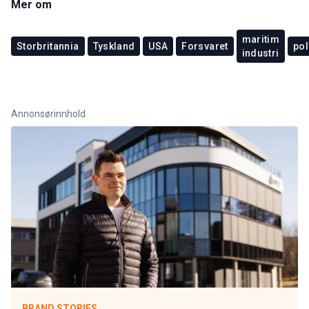
Mer om
maritim
Storbritannia
Tyskland
USA
Forsvaret
pol
industri
Annonsørinnhold
BRAND STORIES