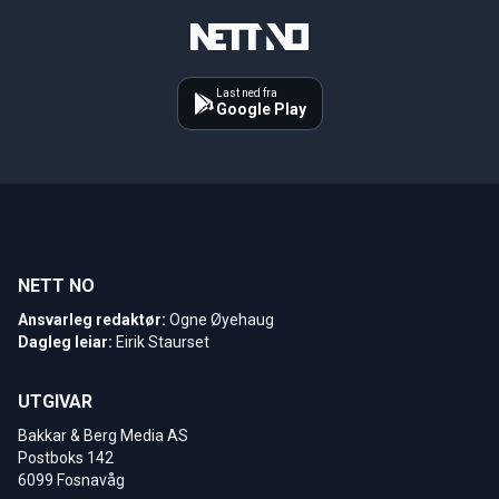
Last ned fra
Google Play
NETT NO
Ansvarleg redaktør:
Ogne Øyehaug
Dagleg leiar:
Eirik Staurset
UTGIVAR
Bakkar & Berg Media AS
Postboks 142
6099 Fosnavåg