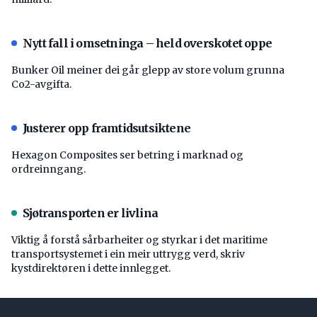
Nytt fall i omsetninga – held overskotet oppe
Bunker Oil meiner dei går glepp av store volum grunna
Co2-avgifta.
Justerer opp framtidsutsiktene
Hexagon Composites ser betring i marknad og
ordreinngang.
Sjøtransporten er livlina
Viktig å forstå ­sårbarheiter og styrkar i det maritime
transport­systemet i ein meir uttrygg verd, skriv
kystdirektøren i dette innlegget.