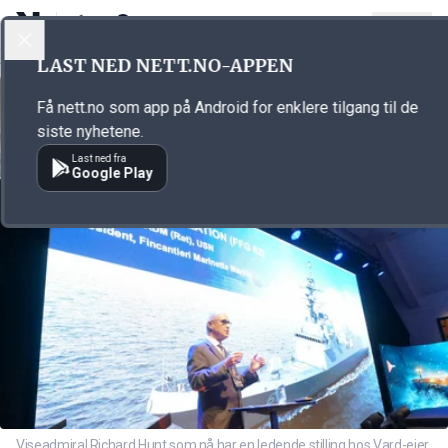
LOGG INN
MENY
Annonsørinnhold
LAST NED NETT.NO-APPEN
Link for annonse
Få nett.no som app på Android for enklere tilgang til de
siste nyhetene.
Last ned fra
Google Play
Viseadmiral Richard Hunt som nå har en ledende stilling hos Vard-eier