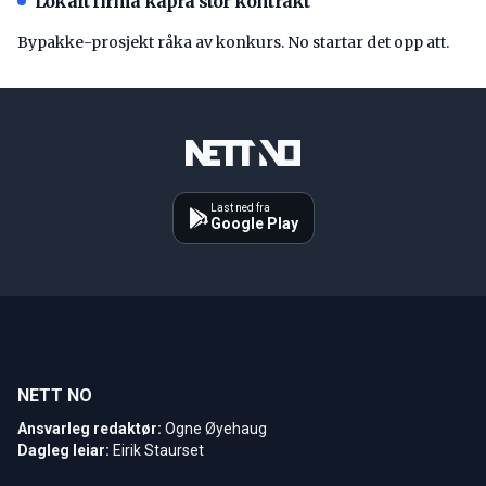
Lokalt firma kapra stor kontrakt
Bypakke-prosjekt råka av konkurs. No startar det opp att.
Last ned fra
Google Play
NETT NO
Ansvarleg redaktør:
Ogne Øyehaug
Dagleg leiar:
Eirik Staurset