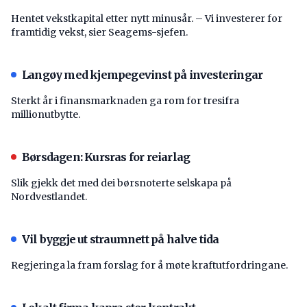
Hentet vekstkapital etter nytt minusår. – Vi investerer for
framtidig vekst, sier Seagems-sjefen.
Langøy med kjempegevinst på investeringar
Sterkt år i finansmarknaden ga rom for tresifra
millionutbytte.
Børsdagen: Kursras for reiarlag
Slik gjekk det med dei børsnoterte selskapa på
Nordvestlandet.
Vil byggje ut straumnett på halve tida
Regjeringa la fram forslag for å møte kraftutfordringane.