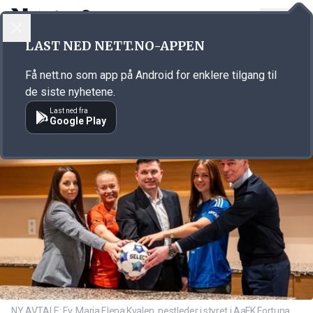
LOGG INN
MENY
Annonsørinnhold
LAST NED NETT.NO-APPEN
Link for annonse
Få nett.no som app på Android for enklere tilgang til
de siste nyhetene.
Last ned fra
Google Play
NY AVTALE: F.v. Maria Elena Kvalen, nestleder i styret i AaFK Fortuna,