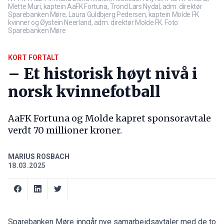
Mette Muri, kaptein AaFK Fortuna, Trond Lars Nydal, adm. direktør
Sparebanken Møre, Laura Guldbjerg Pedersen, kaptein Molde FK
kvinner og Øystein Neerland, adm. direktør Molde FK. Foto:
Sparebanken Møre
KORT FORTALT
– Et historisk høyt nivå i
norsk kvinnefotball
AaFK Fortuna og Molde kapret sponsoravtale
verdt 70 millioner kroner.
MARIUS ROSBACH
18.03.2025
Sparebanken Møre inngår nye samarbeidsavtaler med de to