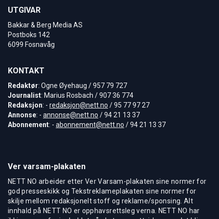
UTGIVAR
Bakkar & Berg Media AS
Postboks 142
6099 Fosnavåg
KONTAKT
Redaktør
: Ogne Øyehaug / 957 79 727
Journalist
: Marius Rosbach / 907 36 774
Redaksjon
: -
redaksjon@nett.no
/ 95 77 97 27
Annonse
: -
annonse@nett.no
/ 94 21 13 37
Abonnement
: -
abonnement@nett.no
/ 94 21 13 37
Ver varsam-plakaten
NETT NO arbeider etter Ver Varsam-plakaten sine normer for
god presseskikk og Tekstreklameplakaten sine normer for
skilje mellom redaksjonelt stoff og reklame/sponsing. Alt
innhald på NETT NO er opphavsrettsleg verna. NETT NO har