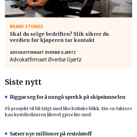
BRAND STORIES
Skal du selge bedriften? Slik sikrer du
verdien før kjøperen tar kontakt
ADVOKATFIRMAET ØVERBØ GJØRTZ
Advokatfirmaet Øverbø Gjørtz
Siste nytt
Riggar seg for å unngå sprekk på skipstunnelen
Få prosjekt vil bli følgt med like kritiske blikk. Ein «x-faktor»
kan kystdirektøren likevel gjere lite med.
Satser nye millioner på restråstoff