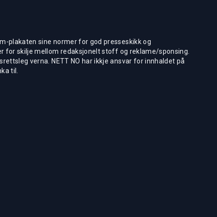
m-plakaten sine normer for god presseskikk og
 for skilje mellom redaksjonelt stoff og reklame/sponsing.
rettsleg verna. NETT NO har ikkje ansvar for innhaldet på
ka til.