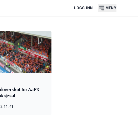
LOGG INN
MENY
doverskot for AaFK
aksjesal
2 11:41