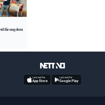
eid får ungdom
Last ned fra
Last ned fra
App Store
Google Play