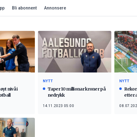
app
Bli abonnent
Annonsere
NYTT
NYTT
øyt nivå i
Taper 10 millionar kroner på
Rekor
otball
nedrykk
etter 
14.11.2023 05:00
08.07.202