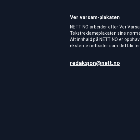
Ver varsam-plakaten
NETT NO arbeider etter Ver Varsa
Tekstreklameplakaten sine normer
Alt innhald på NETT NO er opphavs
eksterne nettsider som det blir len
redaksjon@nett.no