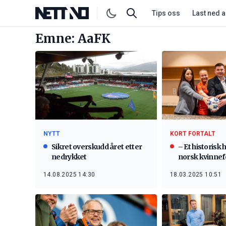
Tips oss
Last ned 
Emne: AaFK
NYTT
KORT FORTALT
Sikret overskudd året etter
– Et historisk h
nedrykket
norsk kvinnef
14.08.2025 14:30
18.03.2025 10:51