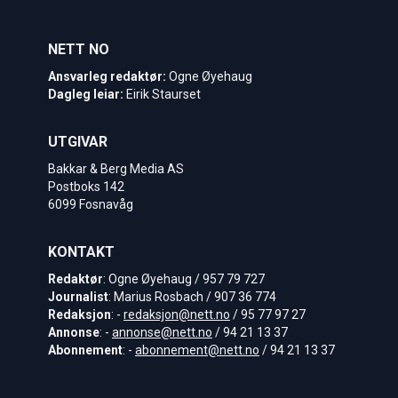
NETT NO
Ansvarleg redaktør:
Ogne Øyehaug
Dagleg leiar:
Eirik Staurset
UTGIVAR
Bakkar & Berg Media AS
Postboks 142
6099 Fosnavåg
KONTAKT
Redaktør
: Ogne Øyehaug / 957 79 727
Journalist
: Marius Rosbach / 907 36 774
Redaksjon
: -
redaksjon@nett.no
/ 95 77 97 27
Annonse
: -
annonse@nett.no
/ 94 21 13 37
Abonnement
: -
abonnement@nett.no
/ 94 21 13 37