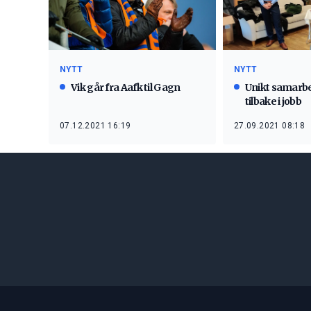
NYTT
NYTT
Vik går fra Aafk til Gagn
Unikt samarb
tilbake i jobb
07.12.2021 16:19
27.09.2021 08:18