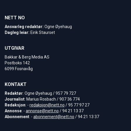
NETT NO
Ansvarleg redaktør:
Ogne Øyehaug
Dagleg leiar:
Eirik Staurset
UTGIVAR
Bakkar & Berg Media AS
Postboks 142
6099 Fosnavåg
KONTAKT
Redaktør
: Ogne Øyehaug / 957 79 727
Journalist
: Marius Rosbach / 907 36 774
Redaksjon
: -
redaksjon@nett.no
/ 95 77 97 27
Annonse
: -
annonse@nett.no
/ 94 21 13 37
Abonnement
: -
abonnement@nett.no
/ 94 21 13 37