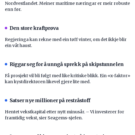
Nordvestlandet. Meiner maritime næringar er meir robuste
enn før.
Den store kraftprøva
Regjeringa kan rekne med ein tøff vinter, om det ikkje blir
ein våt haust.
Riggar seg for å unngå sprekk på skipstunnelen
Få prosjekt vil bli følgt med like kritiske blikk. Ein «x-faktor»
kan kystdirektøren likevel gjere lite med.
Satser nye millioner på restråstoff
Hentet vekstkapital etter nytt minusår. – Vi investerer for
framtidig vekst, sier Seagems-sjefen.