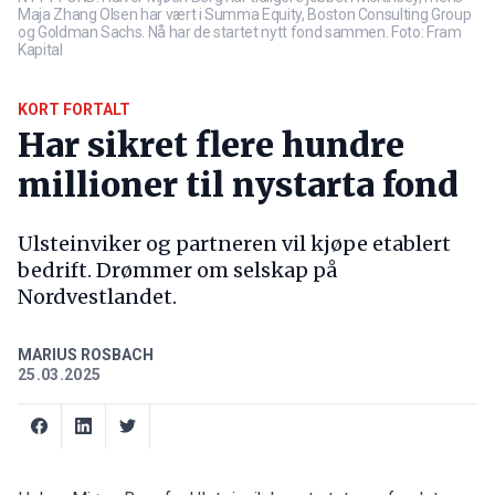
Maja Zhang Olsen har vært i Summa Equity, Boston Consulting Group
og Goldman Sachs. Nå har de startet nytt fond sammen. Foto: Fram
Kapital
KORT FORTALT
Har sikret flere hundre
millioner til nystarta fond
Ulsteinviker og partneren vil kjøpe etablert
bedrift. Drømmer om selskap på
Nordvestlandet.
MARIUS ROSBACH
25.03.2025