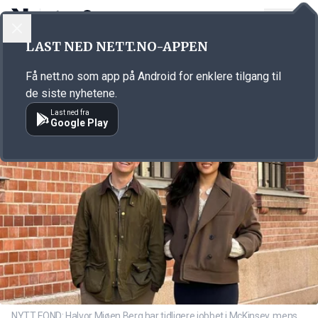
LOGG INN
MENY
Annonsørinnhold
LAST NED NETT.NO-APPEN
Link for annonse
Få nett.no som app på Android for enklere tilgang til
de siste nyhetene.
Last ned fra
Google Play
NYTT FOND: Halvor Mjøen Berg har tidligere jobbet i McKinsey, mens