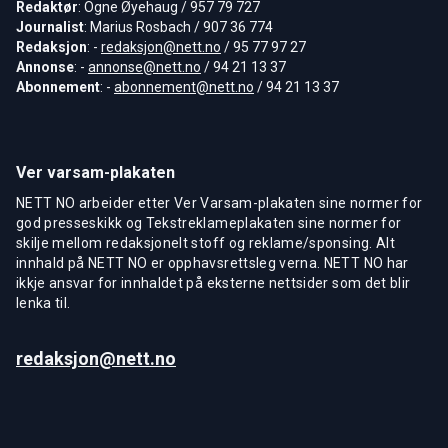
Redaktør
: Ogne Øyehaug / 957 79 727
Journalist
: Marius Rosbach / 907 36 774
Redaksjon
: -
redaksjon@nett.no
/ 95 77 97 27
Annonse
: -
annonse@nett.no
/ 94 21 13 37
Abonnement
: -
abonnement@nett.no
/ 94 21 13 37
Ver varsam-plakaten
NETT NO arbeider etter Ver Varsam-plakaten sine normer for
god presseskikk og Tekstreklameplakaten sine normer for
skilje mellom redaksjonelt stoff og reklame/sponsing. Alt
innhald på NETT NO er opphavsrettsleg verna. NETT NO har
ikkje ansvar for innhaldet på eksterne nettsider som det blir
lenka til.
redaksjon@nett.no