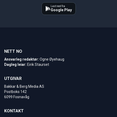
Last ned fra
Google Play
NETT NO
Ansvarleg redaktør:
Ogne Øyehaug
Dagleg leiar:
Eirik Staurset
UTGIVAR
Bakkar & Berg Media AS
Postboks 142
6099 Fosnavåg
KONTAKT