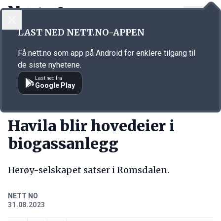
LOGG INN
MENY
Annonsørinnhold
LAST NED NETT.NO-APPEN
Link for annonse
Få nett.no som app på Android for enklere tilgang til
de siste nyhetene.
Last ned fra
Google Play
KORT FORTALT
Havila blir hovedeier i
biogassanlegg
Herøy-selskapet satser i Romsdalen.
NETT NO
31.08.2023