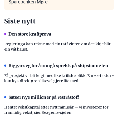
Sparebanken Møre
Siste nytt
Den store kraftprøva
Regjeringa kan rekne med ein tøff vinter, om det ikkje blir
ein våt haust.
Riggar seg for å unngå sprekk på skipstunnelen
Få prosjekt vil bli følgt med like kritiske blikk. Ein «x-faktor»
kan kystdirektøren likevel gjere lite med.
Satser nye millioner på restråstoff
Hentet vekstkapital etter nytt minusår. – Vi investerer for
framtidig vekst, sier Seagems-sjefen.