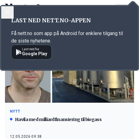
LOGG INN
MENY
LAST NED NETT.NO-APPEN
Emne: biogass
Få nett.no som app på Android for enklere tilgang til
de siste nyhetene.
Last ned fra
Google Play
NYTT
Havila med milliardfinansiering til biogass
12.05.2026 09:38