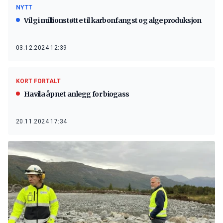
NYTT
Vil gi millionstøtte til karbonfangst og algeproduksjon
03.12.2024 12:39
KORT FORTALT
Havila åpnet anlegg for biogass
20.11.2024 17:34