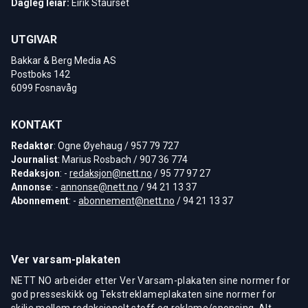
Dagleg leiar:
Eirik Staurset
UTGIVAR
Bakkar & Berg Media AS
Postboks 142
6099 Fosnavåg
KONTAKT
Redaktør
: Ogne Øyehaug / 957 79 727
Journalist
: Marius Rosbach / 907 36 774
Redaksjon
: -
redaksjon@nett.no
/ 95 77 97 27
Annonse
: -
annonse@nett.no
/ 94 21 13 37
Abonnement
: -
abonnement@nett.no
/ 94 21 13 37
Ver varsam-plakaten
NETT NO arbeider etter Ver Varsam-plakaten sine normer for
god presseskikk og Tekstreklameplakaten sine normer for