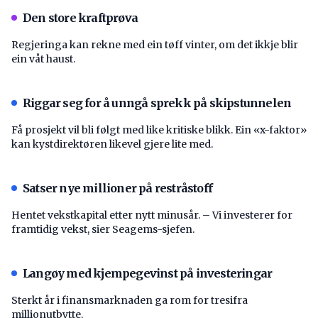
Den store kraftprøva
Regjeringa kan rekne med ein tøff vinter, om det ikkje blir
ein våt haust.
Riggar seg for å unngå sprekk på skipstunnelen
Få prosjekt vil bli følgt med like kritiske blikk. Ein «x-faktor»
kan kystdirektøren likevel gjere lite med.
Satser nye millioner på restråstoff
Hentet vekstkapital etter nytt minusår. – Vi investerer for
framtidig vekst, sier Seagems-sjefen.
Langøy med kjempegevinst på investeringar
Sterkt år i finansmarknaden ga rom for tresifra
millionutbytte.