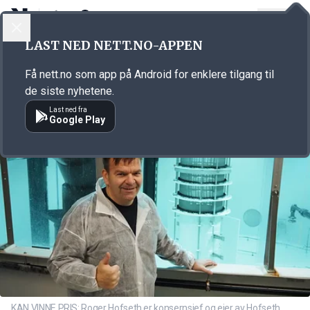
LOGG INN
MENY
Annonsørinnhold
LAST NED NETT.NO-APPEN
Link for annonse
Få nett.no som app på Android for enklere tilgang til
de siste nyhetene.
Last ned fra
Google Play
KAN VINNE PRIS: Roger Hofseth er konsernsjef og eier av Hofseth