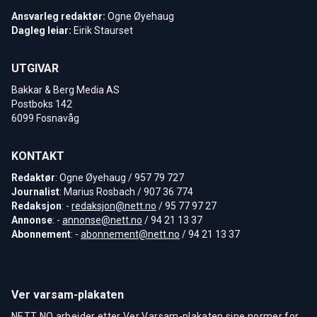
Ansvarleg redaktør:
Ogne Øyehaug
Dagleg leiar:
Eirik Staurset
UTGIVAR
Bakkar & Berg Media AS
Postboks 142
6099 Fosnavåg
KONTAKT
Redaktør
: Ogne Øyehaug / 957 79 727
Journalist
: Marius Rosbach / 907 36 774
Redaksjon
: -
redaksjon@nett.no
/ 95 77 97 27
Annonse
: -
annonse@nett.no
/ 94 21 13 37
Abonnement
: -
abonnement@nett.no
/ 94 21 13 37
Ver varsam-plakaten
NETT NO arbeider etter Ver Varsam-plakaten sine normer for