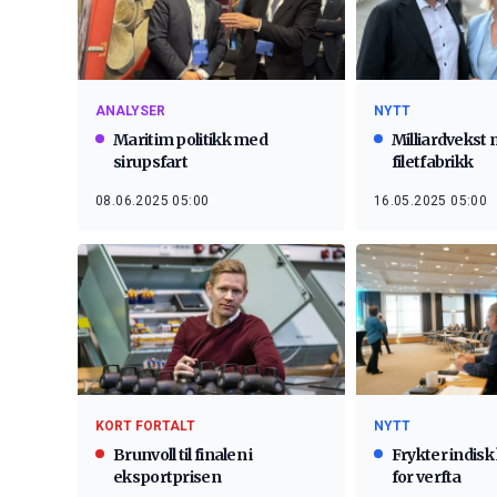
ANALYSER
NYTT
Maritim politikk med
Milliardvekst
sirupsfart
filetfabrikk
08.06.2025 05:00
16.05.2025 05:00
KORT FORTALT
NYTT
Brunvoll til finalen i
Frykter indis
eksportprisen
for verfta