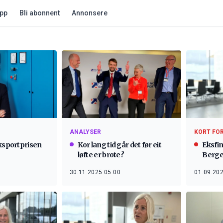
app
Bli abonnent
Annonsere
ANALYSER
KORT FO
Eksportprisen
Kor lang tid går det før eit
Eksfin
løfte er brote?
Berg
30.11.2025 05:00
01.09.202