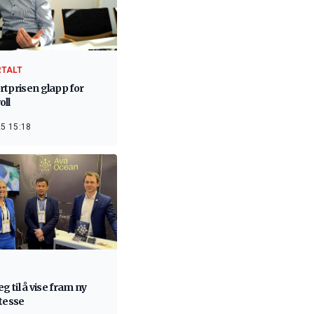
RTALT
rtprisen glapp for
oll
5 15:18
eg til å vise fram ny
atesse