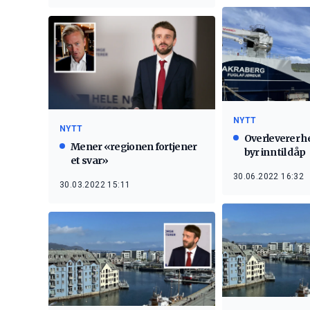
NYTT
NYTT
Overleverer h
Mener «regionen fortjener
byr inn til dåp
et svar»
30.06.2022 16:32
30.03.2022 15:11