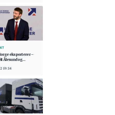
KT
Norge eksporterer –
lt Ålesund og
møre
2 09:34