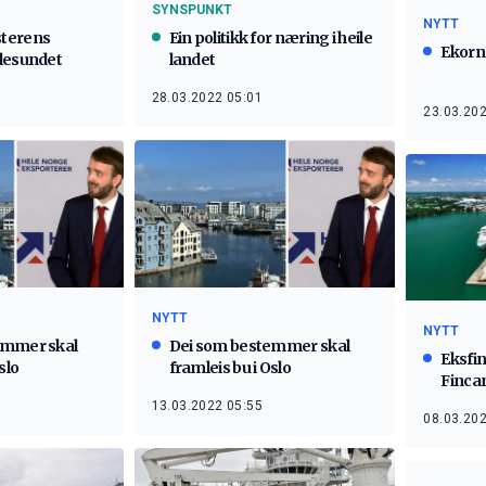
SYNSPUNKT
NYTT
terens
Ein politikk for næring i heile
Ekorn
lesundet
landet
28.03.2022 05:01
23.03.202
NYTT
NYTT
emmer skal
Dei som bestemmer skal
Eksfi
slo
framleis bu i Oslo
Fincan
13.03.2022 05:55
08.03.202