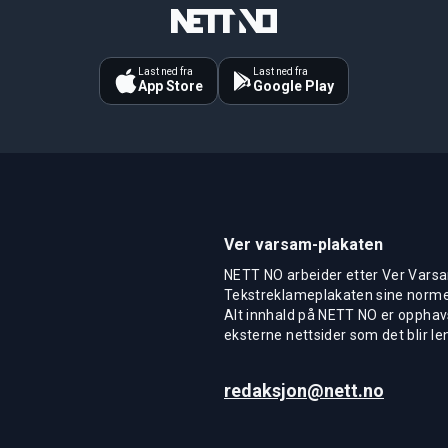
Last ned fra
Last ned fra
App Store
Google Play
Ver varsam-plakaten
NETT NO arbeider etter Ver Varsa
Tekstreklameplakaten sine normer
Alt innhald på NETT NO er opphavs
eksterne nettsider som det blir len
redaksjon@nett.no