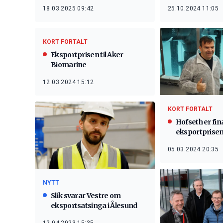
18.03.2025 09:42
25.10.2024 11:05
KORT FORTALT
Eksportprisen til Aker
Biomarine
12.03.2024 15:12
KORT FORTALT
Hofseth er final
eksportprise
05.03.2024 20:35
NYTT
Slik svarar Vestre om
eksportsatsinga i Ålesund