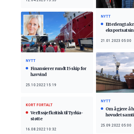
12.04.2023 15:35
NYTT
Etterlengta kre
eksportsatsi
21.01.2023 05:00
NYTT
Finansierer rundt 15 skip for
havvind
25.10.2022 15:19
NYTT
KORT FORTALT
Om å gjere å h
Verftssjef kritisk til Tyrkia-
hovudet samti
støtte
25.09.2022 05:00
16.08.2022 10:32