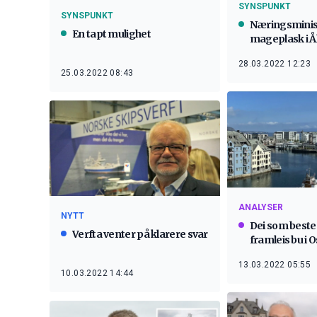
SYNSPUNKT
SYNSPUNKT
Næringsminis
En tapt mulighet
mageplask i Å
28.03.2022 12:23
25.03.2022 08:43
ANALYSER
NYTT
Dei som best
Verfta venter på klarere svar
framleis bu i O
13.03.2022 05:55
10.03.2022 14:44