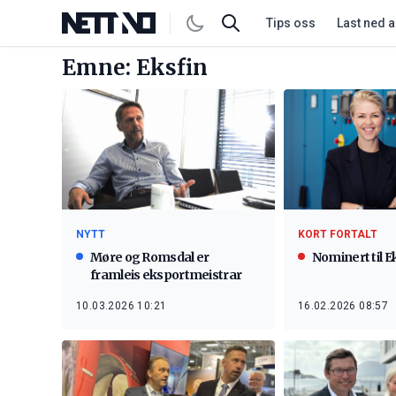
Tips oss
Last ned 
Emne: Eksfin
NYTT
KORT FORTALT
Møre og Romsdal er
Nominert til 
framleis eksportmeistrar
10.03.2026 10:21
16.02.2026 08:57