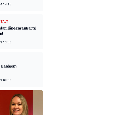
4 14:15
RTALT
rdar i lånegarantiar til
nd
3 13:50
 Haahjem
3 08:00