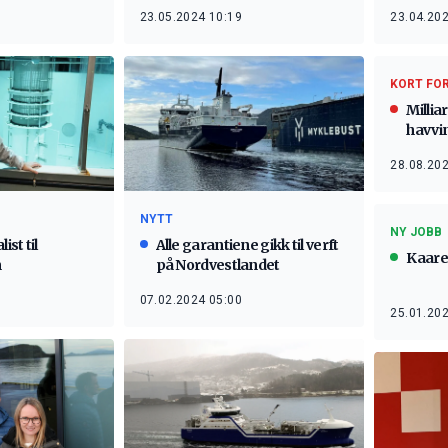
23.05.2024 10:19
23.04.202
KORT FO
Millia
havvi
28.08.202
NYTT
NY JOBB
ist til
Alle garantiene gikk til verft
Kaare
n
på Nordvestlandet
07.02.2024 05:00
25.01.202