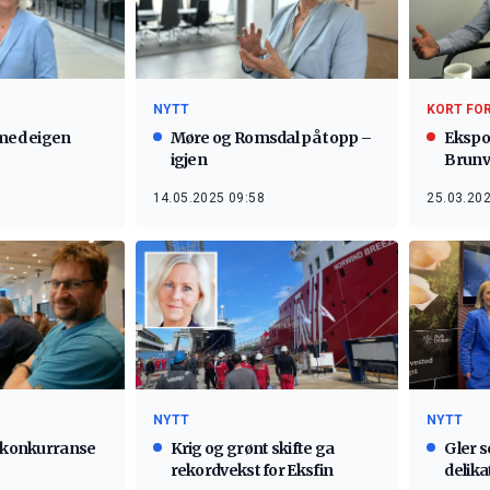
NYTT
KORT FO
 med eigen
Møre og Romsdal på topp –
Ekspo
igjen
Brunv
14.05.2025 09:58
25.03.202
NYTT
NYTT
k konkurranse
Krig og grønt skifte ga
Gler s
rekordvekst for Eksfin
delik