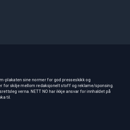
m-plakaten sine normer for god presseskikk og
 for skilje mellom redaksjonelt stoff og reklame/sponsing.
rettsleg verna. NETT NO har ikkje ansvar for innhaldet på
ka til.