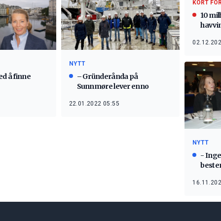
KORT FO
10 mill
havvi
02.12.202
NYTT
ed å finne
– Gründerånda på
Sunnmøre lever enno
22.01.2022 05:55
NYTT
- Inge
beste
16.11.202