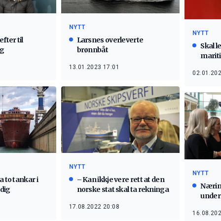
NYTT
NYTT
fter til
Larsnes overleverte
Skal l
ng
brønnbåt
marit
13.01.2023 17:01
02.01.202
NYTT
NYTT
a to tankar i
– Kan ikkje vere rett at den
Nærin
dig
norske stat skal ta rekninga
under
17.08.2022 20:08
16.08.202