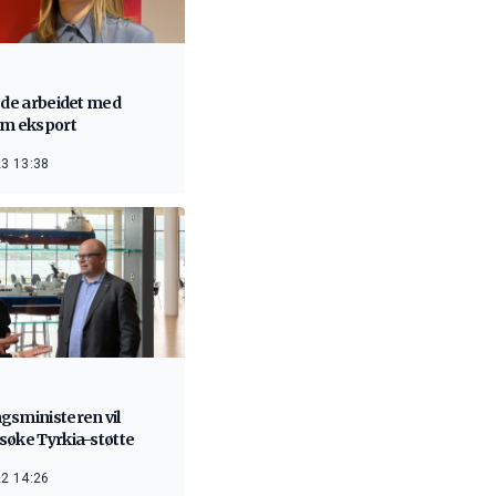
ede arbeidet med
im eksport
3 13:38
gsministeren vil
søke Tyrkia-støtte
2 14:26