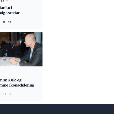
RTALT
iardar i
ndgarantiar
1 09:45
n sit i Oslo og
mmer konsolidering
1 11:53