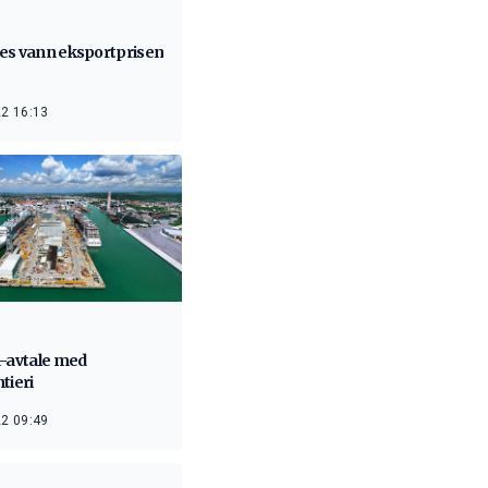
es vann eksportprisen
2 16:13
n-avtale med
tieri
2 09:49