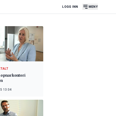
LOGG INN
MENY
RTALT
 opnar kontor i
en
5 13:04