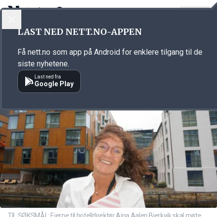
LOGG INN
MENY
Annonsørinnhold
LAST NED NETT.NO-APPEN
Link for annonse
Få nett.no som app på Android for enklere tilgang til de
siste nyhetene.
Last ned fra
Google Play
TIL SØKSMÅL: Eierne til hotelldirektør Aina Aalen Bjerkvik skal møte