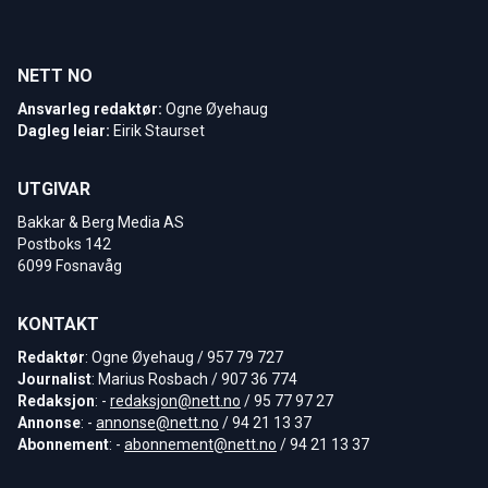
NETT NO
Ansvarleg redaktør:
Ogne Øyehaug
Dagleg leiar:
Eirik Staurset
UTGIVAR
Bakkar & Berg Media AS
Postboks 142
6099 Fosnavåg
KONTAKT
Redaktør
: Ogne Øyehaug / 957 79 727
Journalist
: Marius Rosbach / 907 36 774
Redaksjon
: -
redaksjon@nett.no
/ 95 77 97 27
Annonse
: -
annonse@nett.no
/ 94 21 13 37
Abonnement
: -
abonnement@nett.no
/ 94 21 13 37