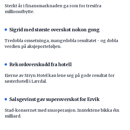
Sterkt år i finansmarknaden ga rom for tresifra
millionutbytte.
Sigrid med største overskot nokon gong
Tredobla omsetninga, mangedobla resultatet - og dobla
verdien på aksjeporteføljen.
Rekordoverskudd fra hotell
Eierne av Stryn Hotel kan lene seg på gode resultat for
søsterhotell i Lærdal.
Salsgevinst gav superoverskot for Ervik
Stad-konsernet med snuoperasjon. Inntektene bikka éin
milliard.