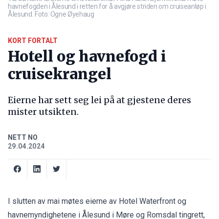
havnefogden i Ålesund i retten for å avgjøre striden om cruiseanløp i
Ålesund. Foto: Ogne Øyehaug
KORT FORTALT
Hotell og havnefogd i
cruisekrangel
Eierne har sett seg lei på at gjestene deres
mister utsikten.
NETT NO
29.04.2024
I slutten av mai møtes eierne av Hotel Waterfront og
havnemyndighetene i Ålesund i Møre og Romsdal tingrett,