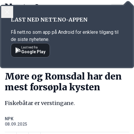
LOGG INN
MENY
Annonsørinnhold
LAST NED NETT.NO-APPEN
Link for annonse
Få nett.no som app på Android for enklere tilgang til
de siste nyhetene.
Last ned fra
Google Play
KORT FORTALT
Møre og Romsdal har den
mest forsøpla kysten
Fiskebåtar er verstingane.
NPK
08.09.2025