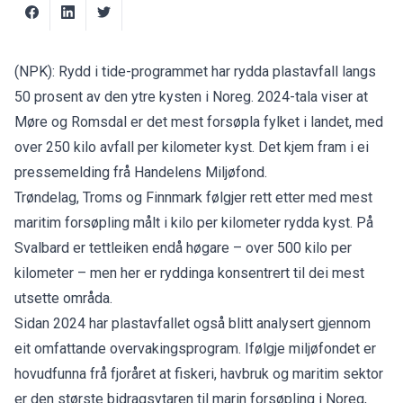
(NPK): Rydd i tide-programmet har rydda plastavfall langs
50 prosent av den ytre kysten i Noreg. 2024-tala viser at
Møre og Romsdal er det mest forsøpla fylket i landet, med
over 250 kilo avfall per kilometer kyst. Det kjem fram i ei
pressemelding
frå Handelens Miljøfond.
Trøndelag, Troms og Finnmark følgjer rett etter med mest
maritim forsøpling målt i kilo per kilometer rydda kyst. På
Svalbard er tettleiken endå høgare – over 500 kilo per
kilometer – men her er ryddinga konsentrert til dei mest
utsette områda.
Sidan 2024 har plastavfallet også blitt analysert gjennom
eit omfattande overvakingsprogram. Ifølgje miljøfondet er
hovudfunna frå fjoråret at fiskeri, havbruk og maritim sektor
er den største bidragsytaren til marin forsøpling i Noreg,