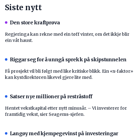
Siste nytt
Den store kraftprøva
Regjeringa kan rekne med ein tøff vinter, om det ikkje blir
ein våt haust.
Riggar seg for å unngå sprekk på skipstunnelen
Få prosjekt vil bli følgt med like kritiske blikk. Ein «x-faktor»
kan kystdirektøren likevel gjere lite med.
Satser nye millioner på restråstoff
Hentet vekstkapital etter nytt minusår. – Vi investerer for
framtidig vekst, sier Seagems-sjefen.
Langøy med kjempegevinst på investeringar