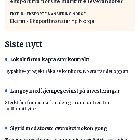
eksport fra norske maritime leverandører
EKSFIN - EKSPORTFINANSIERING NORGE
Eksfin - Eksportfinansiering Norge
Siste nytt
Lokalt firma kapra stor kontrakt
Bypakke-prosjekt råka av konkurs. No startar det opp att.
Langøy med kjempegevinst på investeringar
Sterkt år i finansmarknaden ga rom for tresifra
millionutbytte.
Sigrid med største overskot nokon gong
Tredobla omsetninga, mangedobla resultatet - og dobla