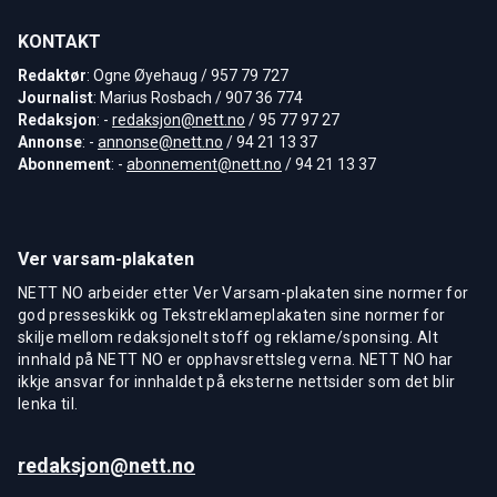
KONTAKT
Redaktør
: Ogne Øyehaug / 957 79 727
Journalist
: Marius Rosbach / 907 36 774
Redaksjon
: -
redaksjon@nett.no
/ 95 77 97 27
Annonse
: -
annonse@nett.no
/ 94 21 13 37
Abonnement
: -
abonnement@nett.no
/ 94 21 13 37
Ver varsam-plakaten
NETT NO arbeider etter Ver Varsam-plakaten sine normer for
god presseskikk og Tekstreklameplakaten sine normer for
skilje mellom redaksjonelt stoff og reklame/sponsing. Alt
innhald på NETT NO er opphavsrettsleg verna. NETT NO har
ikkje ansvar for innhaldet på eksterne nettsider som det blir
lenka til.
redaksjon@nett.no