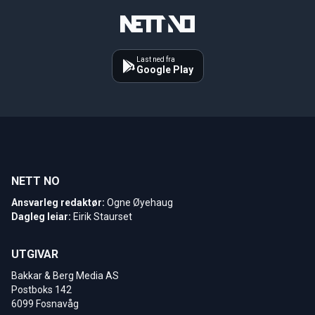
Last ned fra
Google Play
NETT NO
Ansvarleg redaktør:
Ogne Øyehaug
Dagleg leiar:
Eirik Staurset
UTGIVAR
Bakkar & Berg Media AS
Postboks 142
6099 Fosnavåg