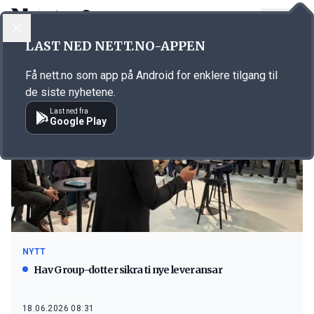
LOGG INN
MENY
LAST NED NETT.NO-APPEN
Emne: Hav Group
Få nett.no som app på Android for enklere tilgang til
de siste nyhetene.
Last ned fra
Google Play
NYTT
Hav Group-dotter sikra ti nye leveransar
18.06.2026 08:31