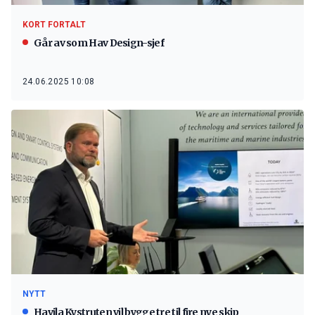
KORT FORTALT
Går av som Hav Design-sjef
24.06.2025 10:08
NYTT
Havila Kystruten vil bygge tre til fire nye skip