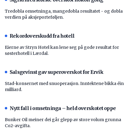
Tredobla omsetninga, mangedobla resultatet - og dobla
verdien på aksjeporteføljen.
Rekordoverskudd fra hotell
Eierne av Stryn Hotel kan lene seg på gode resultat for
søsterhotell i Lærdal.
Salsgevinst gav superoverskot for Ervik
Stad-konsernet med snuoperasjon. Inntektene bikka éin
milliard.
Nytt fall i omsetninga – held overskotet oppe
Bunker Oil meiner dei går glepp av store volum grunna
Co2-avgifta.