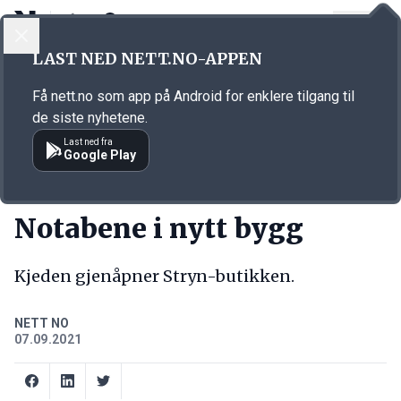
LOGG INN
MENY
Annonsørinnhold
LAST NED NETT.NO-APPEN
Link for annonse
Få nett.no som app på Android for enklere tilgang til
de siste nyhetene.
Last ned fra
Google Play
KORT FORTALT
Notabene i nytt bygg
Kjeden gjenåpner Stryn-butikken.
NETT NO
07.09.2021