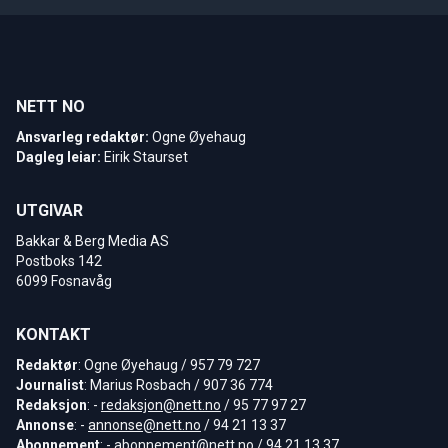
NETT NO
Ansvarleg redaktør:
Ogne Øyehaug
Dagleg leiar:
Eirik Staurset
UTGIVAR
Bakkar & Berg Media AS
Postboks 142
6099 Fosnavåg
KONTAKT
Redaktør
: Ogne Øyehaug / 957 79 727
Journalist
: Marius Rosbach / 907 36 774
Redaksjon
: -
redaksjon@nett.no
/ 95 77 97 27
Annonse
: -
annonse@nett.no
/ 94 21 13 37
Abonnement
: -
abonnement@nett.no
/ 94 21 13 37