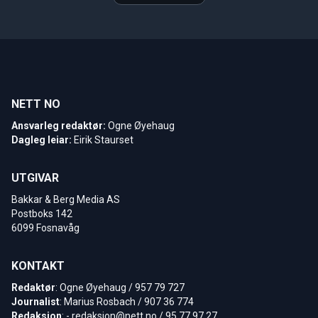
NETT NO
Ansvarleg redaktør:
Ogne Øyehaug
Dagleg leiar:
Eirik Staurset
UTGIVAR
Bakkar & Berg Media AS
Postboks 142
6099 Fosnavåg
KONTAKT
Redaktør
: Ogne Øyehaug / 957 79 727
Journalist
: Marius Rosbach / 907 36 774
Redaksjon
: -
redaksjon@nett.no
/ 95 77 97 27