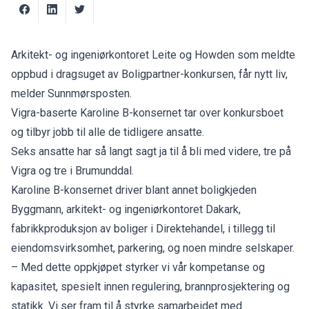
Arkitekt- og ingeniørkontoret Leite og Howden som
meldte
oppbud
i dragsuget av Boligpartner-konkursen, får nytt liv,
melder
Sunnmørsposten
.
Vigra-baserte Karoline B-konsernet tar over konkursboet
og tilbyr jobb til alle de tidligere ansatte.
Seks ansatte har så langt sagt ja til å bli med videre, tre på
Vigra og tre i Brumunddal.
Karoline B-konsernet driver blant annet boligkjeden
Byggmann, arkitekt- og ingeniørkontoret Dakark,
fabrikkproduksjon av boliger i Direktehandel, i tillegg til
eiendomsvirksomhet, parkering, og noen mindre selskaper.
– Med dette oppkjøpet styrker vi vår kompetanse og
kapasitet, spesielt innen regulering, brannprosjektering og
statikk. Vi ser fram til å styrke samarbeidet med