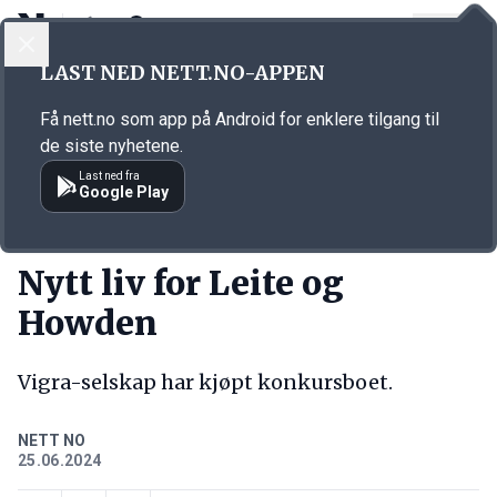
LOGG INN
MENY
Annonsørinnhold
LAST NED NETT.NO-APPEN
Link for annonse
Få nett.no som app på Android for enklere tilgang til
de siste nyhetene.
Last ned fra
Google Play
KORT FORTALT
Nytt liv for Leite og
Howden
Vigra-selskap har kjøpt konkursboet.
NETT NO
25.06.2024