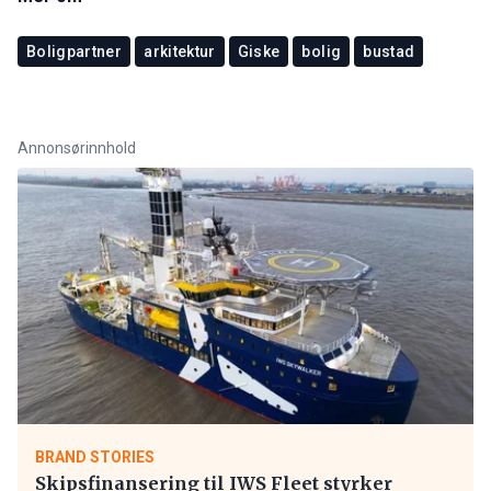
Boligpartner
arkitektur
Giske
bolig
bustad
Annonsørinnhold
BRAND STORIES
Skipsfinansering til IWS Fleet styrker