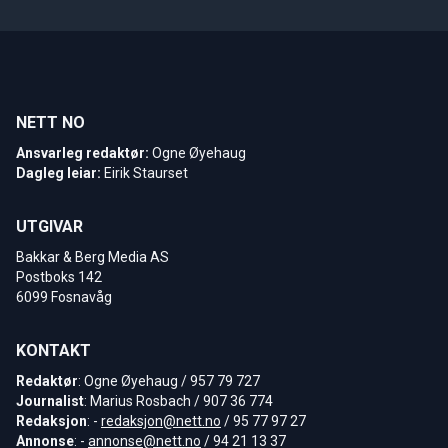
NETT NO
Ansvarleg redaktør:
Ogne Øyehaug
Dagleg leiar:
Eirik Staurset
UTGIVAR
Bakkar & Berg Media AS
Postboks 142
6099 Fosnavåg
KONTAKT
Redaktør
: Ogne Øyehaug / 957 79 727
Journalist
: Marius Rosbach / 907 36 774
Redaksjon
: -
redaksjon@nett.no
/ 95 77 97 27
Annonse
: -
annonse@nett.no
/ 94 21 13 37