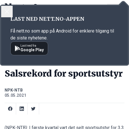
LOGG INN
MENY
Annonsørinnhold
LAST NED NETT.NO-APPEN
Link for annonse
Få nett.no som app på Android for enklere tilgang til
de siste nyhetene.
Last ned fra
Google Play
KORT FORTALT
Salsrekord for sportsutstyr
NPK-NTB
05.05.2021
(NPK-NTB): I første kvartal vart det selt sportsutstyr for 3,3